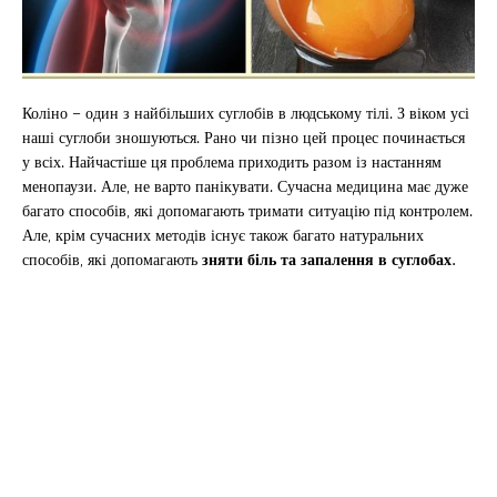
Коліно – один з найбільших суглобів в людському тілі. З віком усі
наші суглоби зношуються. Рано чи пізно цей процес починається
у всіх. Найчастіше ця проблема приходить разом із настанням
менопаузи. Але, не варто панікувати. Сучасна медицина має дуже
багато способів, які допомагають тримати ситуацію під контролем.
Але, крім сучасних методів існує також багато натуральних
способів, які допомагають
зняти біль та запалення в суглобах.