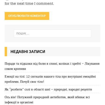
for the next time I comment.
НЕДАВНІ ЗАПИСИ
Поради та підказки від болю в спині, колінах і хребті – Лікування
соком кропиви
Емоції на тілі: 12 сигналів нашого тіла про внутрішні емоційні
проблеми. Почуй своє тіло!
Як “розбити” солі в області шиї – природні, народні рецепти
Ось він! Потужний природний антибіотик, який вбиває всі
інфекції в організмі