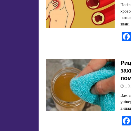
Погір
крово
патол
звані
Риц
зах
пом
13
Вам в
уніве
випад