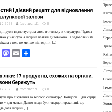
c
st
ai
іл
Траве
e
o
l
ит
стий і дієвий рецепт для відновлення
Квіте
b
d
ис
шлункової залози
Берез
o
o
я
.12.2023
fcvomond1
0
Липе
дні дуже вдало зустріла свою вчительку з літератури. Чудова
o
n
лька у нас була, а людина взагалі дивовижна. Із задоволенням
Черв
k
зікала з нею не менше півгодини.
[…]
Траве
F
M
E
П
Квіте
a
a
m
од
Берез
c
st
ai
іл
Люти
e
o
l
ит
і ліки: 17 продуктів, схожих на органи,
Січен
b
d
ис
 вони бережуть
Груде
o
o
я
.12.2023
fcvomond1
0
Лист
чули про лікування за теорією сигнатур? Помідори – для серця,
o
n
до – для матки. Давно люди були твердо переконані, що
Жовт
k
да дала людині
[…]
Берез