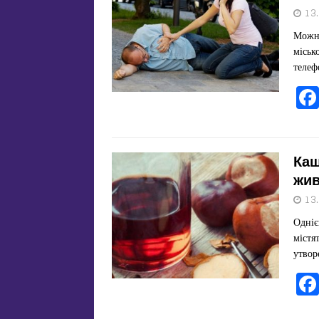
13
Можна
міськ
телеф
Каш
жив
13
Одніє
містя
утвор