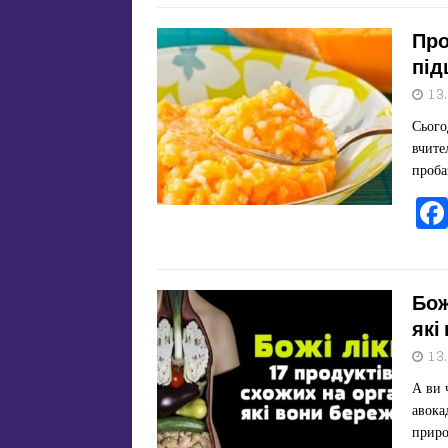
Про
під
13
Сього
вчите
проба
Бож
які
13
А ви 
авока
приро