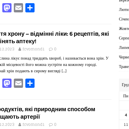
F
M
E
П
Люти
a
a
m
од
Січен
c
st
ai
іл
Жовт
e
o
l
ит
тя хрону – відмінні ліки: 6 рецептів, які
Серп
b
d
ис
інять аптеку!
Липе
o
o
я
.12.2023
fcvomond1
0
Черв
слина лікує понад тридцять хвороб, і називається вона хрін. У
o
n
ькій місцевості його можна зустріти на кожному городі.
Траве
k
чай хрін подають в сирому вигляді
[…]
F
M
E
П
Гру
a
a
m
од
Пн
c
st
ai
іл
e
o
l
ит
родуктів, які природним способом
4
b
d
ис
щають артерії
11
.12.2023
fcvomond1
0