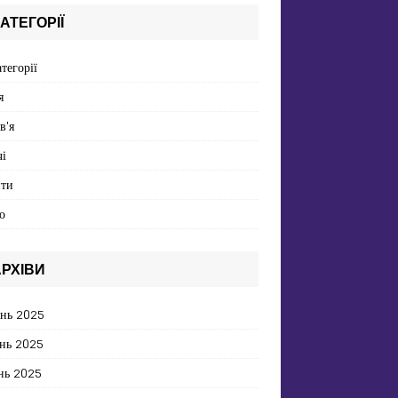
АТЕГОРІЇ
атегорії
я
в'я
і
пти
о
РХІВИ
ень 2025
нь 2025
нь 2025