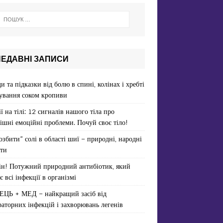
НЕДАВНІ ЗАПИСИ
и та підказки від болю в спині, колінах і хребті
ування соком кропиви
ї на тілі: 12 сигналів нашого тіла про
ішні емоційні проблеми. Почуй своє тіло!
озбити” солі в області шиї – природні, народні
ти
ін! Потужний природний антибіотик, який
є всі інфекції в організмі
ЕЦЬ + МЕД – найкращий засіб від
раторних інфекцій і захворювань легенів