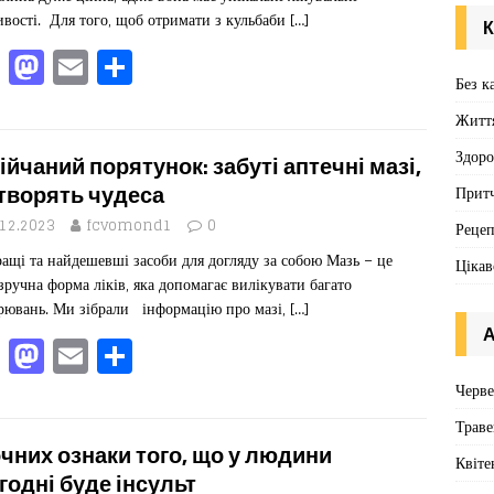
k
ивості. Для того, щоб отримати з кульбаби
[…]
К
F
M
E
П
Без к
a
a
m
од
Житт
c
st
ai
іл
e
o
l
ит
Здоро
ійчаний порятунок: забуті аптечні мазі,
b
d
ис
 творять чудеса
Притч
o
o
я
.12.2023
fcvomond1
0
Реце
ащі та найдешевші засоби для догляду за собою Мазь – це
o
n
Цікав
зручна форма ліків, яка допомагає вилікувати багато
k
рювань. Ми зібрали інформацію про мазі,
[…]
А
F
M
E
П
a
a
m
од
Черв
c
st
ai
іл
Траве
e
o
l
ит
очних ознаки того, що у людини
Квіте
годні буде інсульт