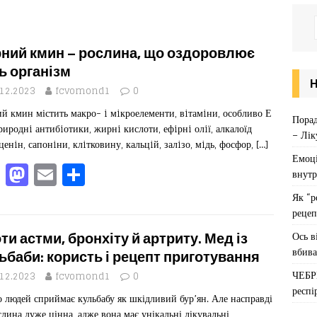
ний кмин – рослина, що оздоровлює
ь організм
.12.2023
fcvomond1
0
й кмин містить макро- i мiкроелементи, вiтамiни, особливо Е
Порад
природнi антибiотики, жирнi кислоти, ефiрнi олiї, алкалоїд
– Лік
ценiн, сапонiни, клiтковину, кальцiй, залiзо, мiдь, фосфор,
[…]
Емоці
F
M
E
П
внутр
a
a
m
од
Як “р
c
st
ai
іл
рецеп
e
o
l
ит
Ось в
ти астми, бронхіту й артриту. Мед із
вбива
b
d
ис
ьбаби: користь і рецепт приготування
ЧЕБР
o
o
я
.12.2023
fcvomond1
0
респі
о людей сприймає кульбабу як шкідливий бур’ян. Але насправді
o
n
слина дуже цінна, адже вона має унікальні лікувальні