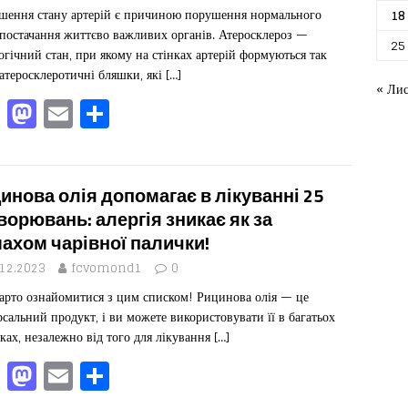
o
o
я
шення стану артерій є причиною порушення нормального
18
o
n
постачання життєво важливих органів. Атеросклероз —
k
25
огічний стан, при якому на стінках артерій формуються так
 атеросклеротичні бляшки, які
[…]
« Ли
F
M
E
П
a
a
m
од
c
st
ai
іл
e
o
l
ит
инова олія допомагає в лікуванні 25
b
d
ис
ворювань: алергія зникає як за
ахом чарівної палички!
o
o
я
.12.2023
fcvomond1
0
o
n
арто ознайомитися з цим списком! Рицинова олія — це
k
рсальний продукт, і ви можете використовувати її в багатьох
ках, незалежно від того для лікування
[…]
F
M
E
П
a
a
m
од