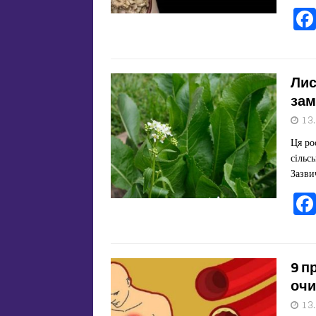
Лис
зам
13
Ця ро
сільс
Зазви
9 п
очи
13