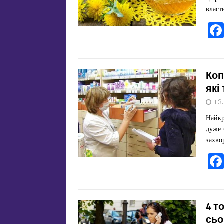
власт
Коп
які
13
Найкр
дуже 
захво
4 т
сьо