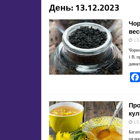
День:
13.12.2023
Чор
вес
13
Чорни
i В, 
дамас
Про
кул
13
Багат
ця ро