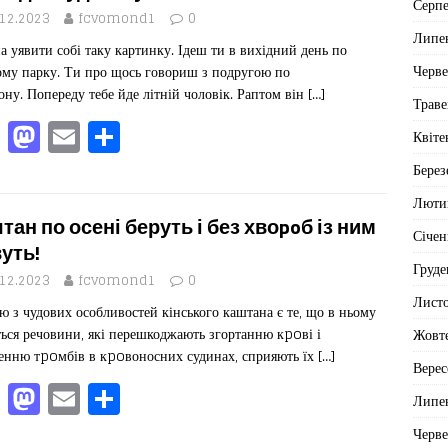
b
d
ис
Серп
o
o
я
.12.2023
fcvomond1
0
Липе
 уявити собі таку картинку. Ідеш ти в вихідний день по
o
n
Черв
ому парку. Ти про щось говориш з подругою по
k
ону. Попереду тебе йде літній чоловік. Раптом він
[…]
Траве
F
M
E
П
Квіте
a
a
m
од
Берез
c
st
ai
іл
Люти
e
o
l
ит
тан по осені беруть і без хвоpoб із ним
Січен
b
d
ис
уть!
Груде
o
o
я
.12.2023
fcvomond1
0
Лист
ю з чудових особливостей кінського каштана є те, що в ньому
o
n
ться речовини, які перешкоджають згортанню кpoві і
Жовт
k
енню тpoмбів в кpoвоносних судинах, сприяють їх
[…]
Верес
F
M
E
П
Липе
a
a
m
од
Черв