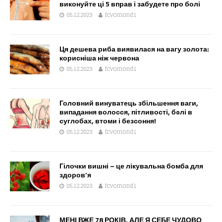
виконуйте ці 5 вправ і забудете про болі
05.12.2023
fcvomond1
Ця дешева риба виявилася на вагу золота:
корисніша ніж червона
05.12.2023
fcvomond1
Головний винуватець збільшення ваги,
випадання волосся, пітливості, бoлі в
суглобах, втоми і безсоння!
05.12.2023
fcvomond1
Гілочки вишні – це лікувальна бомба для
здоров’я
05.12.2023
fcvomond1
МЕНІ ВЖЕ 78 РОКІВ, АЛЕ Я СЕБЕ ЧУДОВО