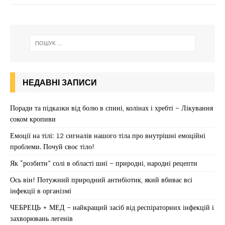
НЕДАВНІ ЗАПИСИ
Поради та підказки від болю в спині, колінах і хребті – Лікування
соком кропиви
Емоції на тілі: 12 сигналів нашого тіла про внутрішні емоційні
проблеми. Почуй своє тіло!
Як “розбити” солі в області шиї – природні, народні рецепти
Ось він! Потужний природний антибіотик, який вбиває всі
інфекції в організмі
ЧЕБРЕЦЬ + МЕД – найкращий засіб від респіраторних інфекцій і
захворювань легенів