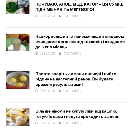
ПОЧУВАЮ. АЛОЕ, МЕД, КАГОР – ЦЯ СУМІШ
ПІДНІМЕ НАВІТЬ МEPТВОГО!
05.12.2023
fcvomond1
Найкорисніший та найсмачніший сніданок:
очищаємо організм від токсинів і скидаємо
до 5 кг в місяць
05.12.2023
fcvomond1
Просто зваріть лимони ввечері і пийте
рідину на наступний ранок. Ви будете
вражені результатами!
05.12.2023
fcvomond1
Більше ніколи не купую ліки від кашлю,
готую їх сама і недуга проходить за день
05.12.2023
fcvomond1