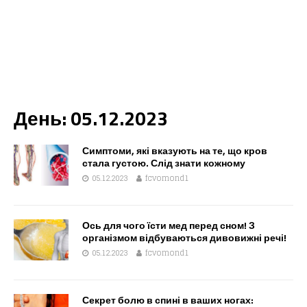
День:
05.12.2023
Симптоми, які вказують на те, що кров
стала густою. Слід знати кожному
05.12.2023
fcvomond1
Ось для чого їсти мед перед сном! З
організмом відбуваються дивовижні речі!
05.12.2023
fcvomond1
Секрет болю в спині в ваших ногах: