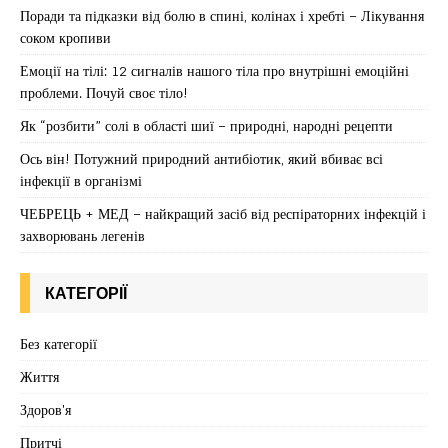
Поради та підказки від болю в спині, колінах і хребті – Лікування
соком кропиви
Емоції на тілі: 12 сигналів нашого тіла про внутрішні емоційні
проблеми. Почуй своє тіло!
Як “розбити” солі в області шиї – природні, народні рецепти
Ось він! Потужний природний антибіотик, який вбиває всі
інфекції в організмі
ЧЕБРЕЦЬ + МЕД – найкращий засіб від респіраторних інфекцій і
захворювань легенів
КАТЕГОРІЇ
Без категорії
Життя
Здоров'я
Притчі