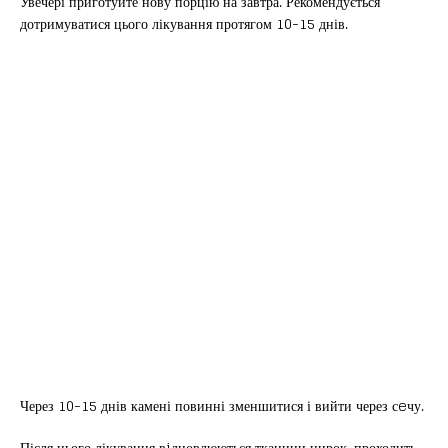
Увечері приготуйте нову порцію на завтра. Рекомендується
дотримуватися цього лікування протягом 10-15 днів.
Через 10-15 днів камені повинні зменшитися і вийти через сeчу.
Після цього лікування вiдновлюються тканини нирок, проходить