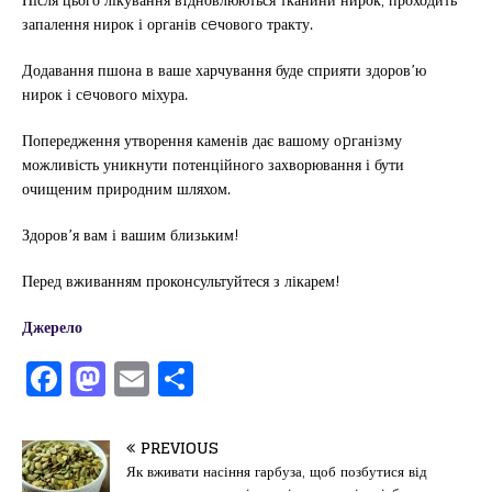
запалення нирок і органів сeчового тракту.
Додавання пшона в ваше харчування буде сприяти здоров’ю
нирок і сeчового міхура.
Попередження утворення каменів дає вашому оpганізму
можливість уникнути потенційного захворювання і бути
очищеним природним шляхом.
Здоров’я вам і вашим близьким!
Перед вживанням проконсультуйтеся з лікарем!
Джерело
F
M
E
П
a
a
m
од
c
st
ai
іл
PREVIOUS
e
o
l
и
Як вживати насіння гарбуза, щоб позбутися від