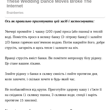
Ось як правильно приготувати цей засіб і застосовувати:
Увечері промийте 1 чашку (200 грам) проса (або пшона) в теплій
воді. Помістіть просо в велику банку (3-літрову банку) і залийте
2/3 банки гарячою кип’яченою водою. Потім накрийте його, добре
струсіть, загорніть в щось тепле і залиште на ніч.
Вранці струсіть вміст банки. Ви помітите непрозору білу рідину.
Це стане вашим лiками.
Злийте рідину з банки в скляну ємність і пийте протягом дня,
коли захочете, і скільки хочете в будь-який час.
Не позбавляйтеся від крупи. Приготуйте здорову кашу і з’їжте її
на сніданок (1 склянку пшона, 3 склянки води, спеції і варіть
протягом 15 хвилин).