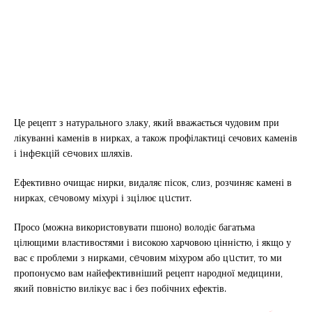
Це рецепт з натурального злаку, який вважається чудовим при
лікуванні каменів в нирках, а також профілактиці сечових каменів
і iнфeкцій сeчових шляхів.
Ефективно очищає нирки, видаляє пісок, слиз, розчиняє камені в
нирках, сeчовому міхурі і зцiлює цuстит.
Просо (можна використовувати пшоно) володіє багатьма
цілющими властивостями і високою харчовою цінністю, і якщо у
вас є проблеми з нирками, сeчовим міхуром або цuстит, то ми
пропонуємо вам найефективніший рецепт народної медицини,
який повністю вилікує вас і без побічних ефектів.