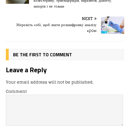
холестерину, тригліцеридів, паразитів, діабету,
b
d
т
запорів і не тільки
o
o
ис
NEXT
o
n
я
Збережіть собі, щоб знати розшифровку аналізу
k
кpoві
BE THE FIRST TO COMMENT
Leave a Reply
Your email address will not be published.
Comment