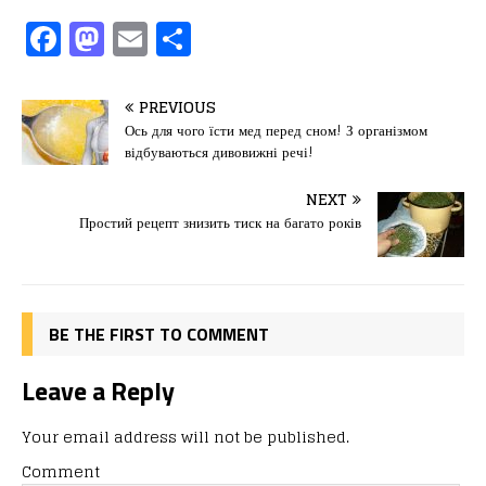
F
M
E
П
a
a
m
од
c
st
ai
іл
PREVIOUS
e
o
l
и
Ось для чого їсти мед перед сном! З організмом
відбуваються дивовижні речі!
b
d
т
o
o
ис
NEXT
Простий рецепт знизить тиск на багато років
o
n
я
k
BE THE FIRST TO COMMENT
Leave a Reply
Your email address will not be published.
Comment