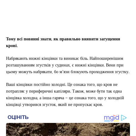
Тому всі повинні знати, як правильно виявити загущення
крові.
Набрякають нижні кінцівки та виникає біль. Найпоширенішим
розташуванням згустків у судинах, є нижні кінцівки. Вени при
цьому можуть набрякати, бо м’язи блокують проходження згустку.
Ваші кінцівки постійно холодні. Це ознака того, що кров не
потрапляє у периферичні капіляри. Також, може бути так одна
кінцівка холодна, а інша гаряча – це ознака того, що у холодній
кінцівці утворився згусток, який не пропускає кров.