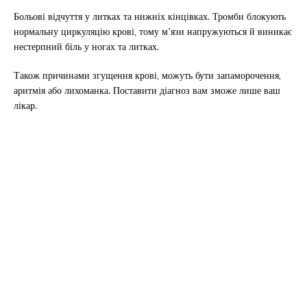
Больові відчуття у литках та нижніх кінцівках. Тромби блокують
нормальну циркуляцію крові, тому м’язи напружуються й виникає
нестерпний біль у ногах та литках.
Також причинами згущення крові, можуть бути запаморочення,
аритмія або лихоманка. Поставити діагноз вам зможе лише ваш
лікар.