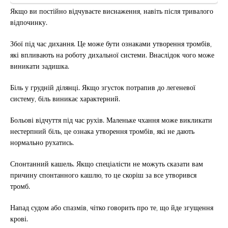
Якщо ви постійно відчуваєте виснаження, навіть після тривалого
відпочинку.
Збої під час дихання. Це може бути ознаками утворення тромбів,
які впливають на роботу дихальної системи. Внаслідок чого може
виникати задишка.
Біль у грудній ділянці. Якщо згусток потрапив до легеневої
систему, біль виникає характерний.
Больові відчуття під час рухів. Маленьке чхання може викликати
нестерпний біль, це ознака утворення тромбів, які не дають
нормально рухатись.
Спонтанний кашель. Якщо спеціалісти не можуть сказати вам
причину спонтанного кашлю, то це скоріш за все утворився
тромб.
Напад судом або спазмів, чітко говорить про те, що йде згущення
крові.