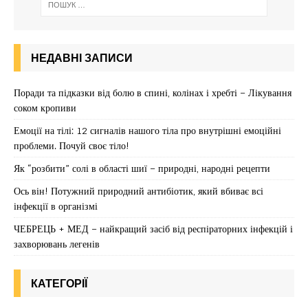
НЕДАВНІ ЗАПИСИ
Поради та підказки від болю в спині, колінах і хребті – Лікування
соком кропиви
Емоції на тілі: 12 сигналів нашого тіла про внутрішні емоційні
проблеми. Почуй своє тіло!
Як “розбити” солі в області шиї – природні, народні рецепти
Ось він! Потужний природний антибіотик, який вбиває всі
інфекції в організмі
ЧЕБРЕЦЬ + МЕД – найкращий засіб від респіраторних інфекцій і
захворювань легенів
КАТЕГОРІЇ