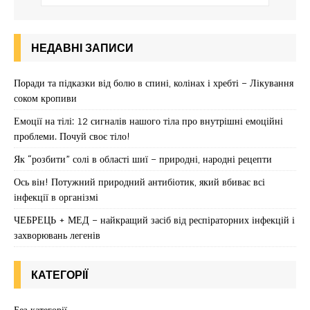
НЕДАВНІ ЗАПИСИ
Поради та підказки від болю в спині, колінах і хребті – Лікування
соком кропиви
Емоції на тілі: 12 сигналів нашого тіла про внутрішні емоційні
проблеми. Почуй своє тіло!
Як “розбити” солі в області шиї – природні, народні рецепти
Ось він! Потужний природний антибіотик, який вбиває всі
інфекції в організмі
ЧЕБРЕЦЬ + МЕД – найкращий засіб від респіраторних інфекцій і
захворювань легенів
КАТЕГОРІЇ
Без категорії