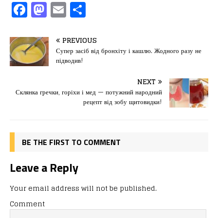
F
M
E
П
a
a
m
од
c
st
ai
іл
PREVIOUS
e
o
l
и
Супер засіб від бронхіту і кашлю. Жодного разу не
підводив!
b
d
т
o
o
ис
NEXT
Склянка гречки, горіхи і мед — потужний народний
o
n
я
рецепт від зобу щитовидки!
k
BE THE FIRST TO COMMENT
Leave a Reply
Your email address will not be published.
Comment