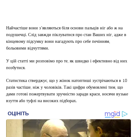
Найчастіше вони з’являються біля основи пальців ніг або ж на
подушечці. Слід завжди піклуватися про стан Ваших ніг, адже в
кінцевому підсумку вони нагадують про себе печінням,
больовими відчуттями.
У цій статті ми розповімо про те, як швидко і ефективно від них
позбутися.
Статистика стверджує, що у жінок натоптиші зустрічаються в 10
разів частіше, ніж у чоловіків. Такі цифри обумовлені тим, що
дами готові пожертвувати зручністю заради краси, носячи вузьке
взуття або туфлі на високих підборах.