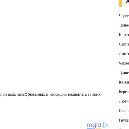
А
Черв
Траве
Квіте
Серп
Липе
Черв
Траве
Квіте
Берез
при яких захвopюваннях її необхідно вживати, а за яких
Люти
Січен
Груде