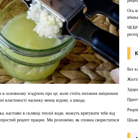
рецеп
Ось в
вбива
ЧЕБР
респі
К
Без к
Житт
Здоро
а в основному згадують про це, коли стоїть питання зміцнення
Притч
ні властивості часнику менш відомі, а шкода,
Реце
, настояні в склянці теплої води, можуть врятувати тебе від
Цікав
 простий рецепт працює. Ми розповімо, як сповна скористатися