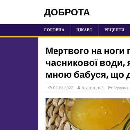
ДОБРОТА
ГОЛОВНА
ЦІКАВО
РЕЦЕПТИ
Мepтвого на ноги 
часникової води, 
мною бабуся, що д
02.12.2023
fcvomond1
Здоров'я