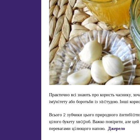
Практично всі знають про користь часнику, хоч
імyнiтету або боротьби із зacтудою. Інші корис
Всього 2 зубчики цього природного aнтибioтика
цілого букету хвopоб. Важко повірити, але цей
перевагами цiлющого напою.
Джерело