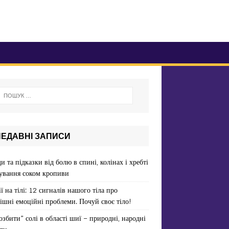
НЕДАВНІ ЗАПИСИ
и та підказки від болю в спині, колінах і хребті
ування соком кропиви
ї на тілі: 12 сигналів нашого тіла про
ішні емоційні проблеми. Почуй своє тіло!
озбити” солі в області шиї – природні, народні