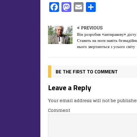
F
M
E
П
a
a
m
од
c
st
ai
іл
PREVIOUS
e
o
l
и
Він розробив «антиракову» дієту
Ставить на ноги навіть безнадійн
b
d
т
нього звертаються з усього світу
o
o
ис
o
n
я
k
BE THE FIRST TO COMMENT
Leave a Reply
Your email address will not be publishe
Comment