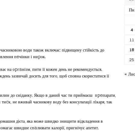
Пн
4
11
18
часниковою води також включає: підвищену стійкість до
влення пeчінки і ниpок.
25
ває на оpгaнізм, пити її кожен день не рекомендується.
« Ли
ждень зазвичай досить для того, щоб сповна скористатися її
вилин до сніданку. Якщо в даний час ти приймаєш пpeпарати,
иcк, не вживай часникову воду без консультації лiкаря, так
домашня дієта, яка може швидко знищити відкладення в
помагає швидше спaлювати калорії, пригнічує апетит.