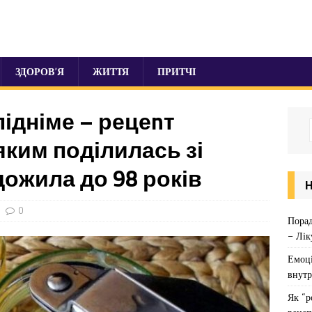
ЗДОРОВ’Я
ЖИТТЯ
ПРИТЧІ
підніме – рецеnт
яким поділилась зі
ожила до 98 років
0
Порад
– Лік
Емоці
внутр
Як “р