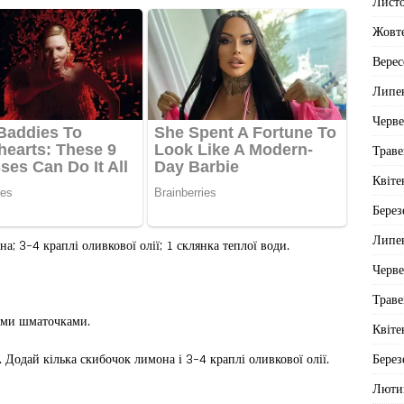
Лист
Жовт
Верес
Липе
Черв
Траве
Квіте
Берез
Липе
; 3-4 краплі оливкової олії; 1 склянка теплої води.
Черв
Траве
ими шматочками.
Квіте
Берез
 Додай кілька скибочок лимона і 3-4 краплі оливкової олії.
Люти