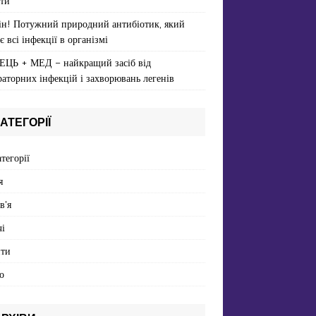
ти
ін! Потужний природний антибіотик, який
є всі інфекції в організмі
ЕЦЬ + МЕД – найкращий засіб від
раторних інфекцій і захворювань легенів
АТЕГОРІЇ
атегорії
я
в'я
і
пти
о