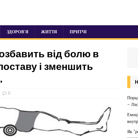
ЗДОРОВ’Я
ЖИТТЯ
ПРИТЧІ
озбавить від болю в
поставу і зменшить
.
0
Порад
– Лік
Емоці
внутр
Як “р