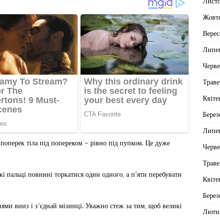
Лист
Жовт
Верес
Липе
Черв
Траве
Квіте
Берез
Липе
оперек тіла під попереком – рівно під пупком. Це дуже
Черв
Траве
і пальці повинні торкатися один одного, а п’яти перебувати
Квіте
Берез
нями вниз і з’єднай мізинці. Уважно стеж за тим, щоб великі
Люти