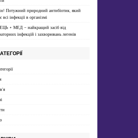
ти
ін! Потужний природний антибіотик, який
є всі інфекції в організмі
ЕЦЬ + МЕД – найкращий засіб від
раторних інфекцій і захворювань легенів
АТЕГОРІЇ
атегорії
я
в'я
і
пти
о