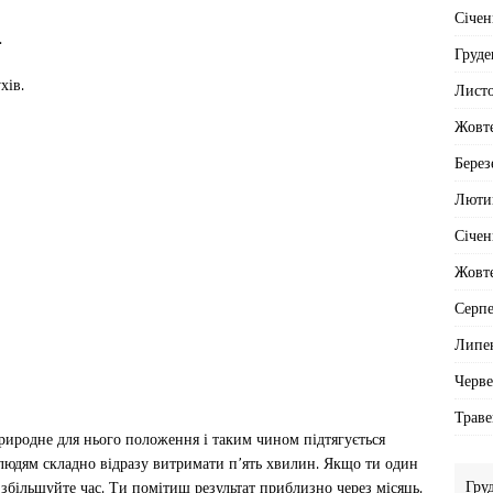
Січен
.
Груде
хів.
Лист
Жовт
Берез
Люти
Січен
Жовт
Серп
Липе
Черв
Траве
природне для нього положення і таким чином підтягується
 людям складно відразу витримати п’ять хвилин. Якщо ти один
Гру
збільшуйте час. Ти помітиш результат приблизно через місяць.