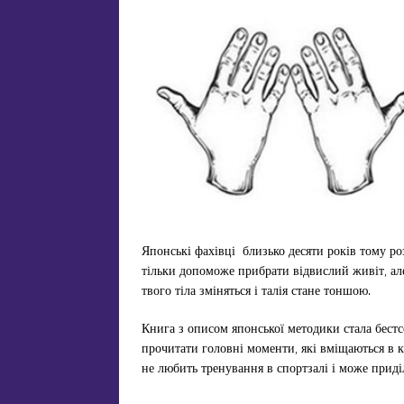
Японські фахівці близько десяти років тому ро
тільки допоможе прибрати відвислий живіт, ал
твого тіла зміняться і талія стане тоншою.
Книга з описом японської методики стала бестсе
прочитати головні моменти, які вміщаються в кі
не любить тренування в спортзалі і може приді