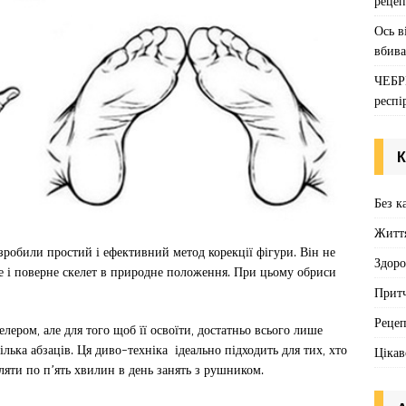
рецеп
Ось в
вбива
ЧЕБР
респі
К
Без к
Житт
зробили простий і ефективний метод корекції фігури. Він не
Здоро
е і поверне скелет в природне положення. При цьому обриси
Притч
Реце
лером, але для того щоб її освоїти, достатньо всього лише
лька абзаців. Ця диво-техніка ідеально підходить для тих, хто
Цікав
ляти по п’ять хвилин в день занять з рушником.