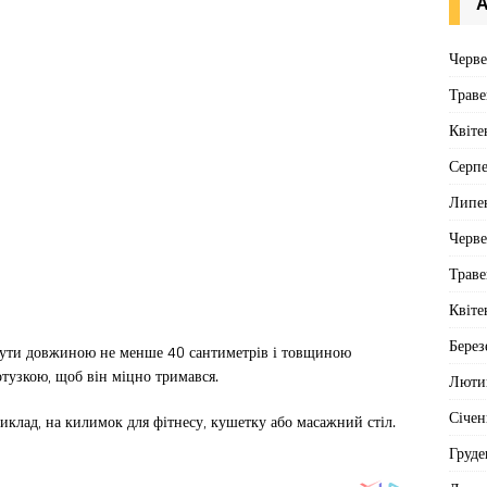
А
Черв
Траве
Квіте
Серп
Липе
Черв
Траве
Квіте
Берез
бути довжиною не менше 40 сантиметрів і товщиною
тузкою, щоб він міцно тримався.
Люти
Січен
иклад, на килимок для фітнесу, кушетку або масажний стіл.
Груде