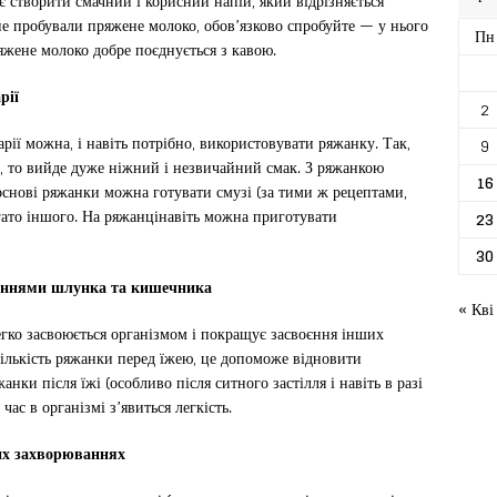
 створити смачний і корисний напій, який відрізняється
не пробували пряжене молоко, обов’язково спробуйте — у нього
Пн
яжене молоко добре поєднується з кавою.
рії
2
арії можна, і навіть потрібно, використовувати ряжанку. Так,
9
у, то вийде дуже ніжний і незвичайний смак. З ряжанкою
16
 основі ряжанки можна готувати смузі (за тими ж рецептами,
багато іншого. На ряжанцінавіть можна приготувати
23
30
аннями шлунка та кишечника
« Кві
егко засвоюється організмом і покращує засвоєння інших
ількість ряжанки перед їжею, це допоможе відновити
ки після їжі (особливо після ситного застілля і навіть в разі
 час в організмі з’явиться легкість.
их захворюваннях