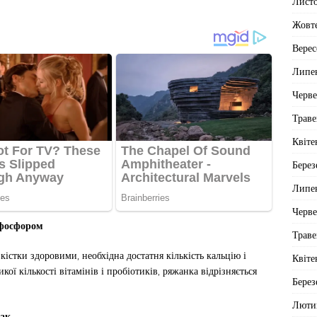
Лист
Жовт
Верес
Липе
Черв
Траве
Квіте
Берез
Липе
Черв
 фосфором
Траве
 кістки здоровими, необхідна достатня кількість кальцію і
Квіте
ї кількості вітамінів і пробіотиків, ряжанка відрізняється
Берез
Люти
мак