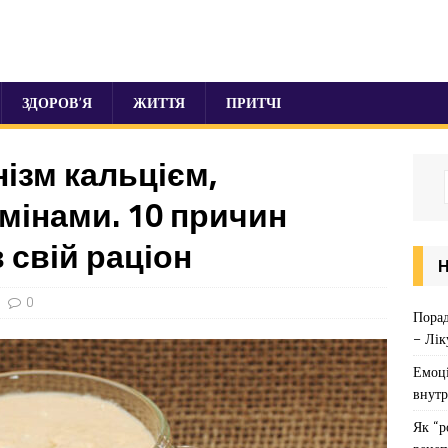
ЗДОРОВ’Я
ЖИТТЯ
ПРИТЧІ
ізм кальцієм,
мінами. 10 причин
 свій раціон
0
Порад
– Лік
Емоці
внутр
Як “р