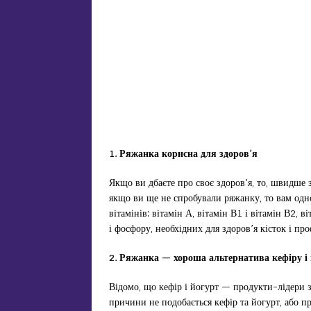
1. Ряжанка корисна для здоров’я
Якщо ви дбаєте про своє здоров’я, то, швидше з
якщо ви ще не спробували ряжанку, то вам одно
вітамінів: вітамін А, вітамін В1 і вітамін В2, в
і фосфору, необхідних для здоров’я кісток і про
2. Ряжанка — хороша альтернатива кефіру і
Відомо, що кефір і йогурт — продукти-лідери з
причини не подобається кефір та йогурт, або п