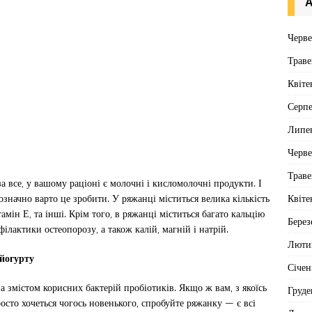
А
Черв
Траве
Квіте
Серп
Липе
Черв
Траве
а все, у вашому раціоні є молочні і кисломолочні продукти. І
Квіте
значно варто це зробити. У ряжанці міститься велика кількість
ітамін Е, та інші. Крім того, в ряжанці міститься багато кальцію
Берез
філактики остеопорозу, а також калій, магній і натрій.
Люти
 йогурту
Січен
а змістом корисних бактерій пробіотиків. Якщо ж вам, з якоїсь
Груде
росто хочеться чогось новенького, спробуйте ряжанку — є всі