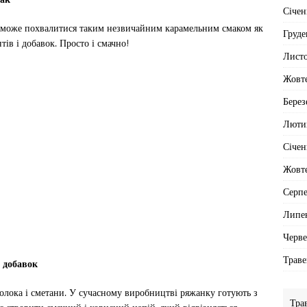
Січен
 може похвалитися таким незвичайним карамельним смаком як
Груде
ів і добавок. Просто і смачно!
Лист
Жовт
Берез
Люти
Січен
Жовт
Серп
Липе
Черв
Траве
 добавок
молока і сметани. У сучасному виробництві ряжанку готують з
Тра