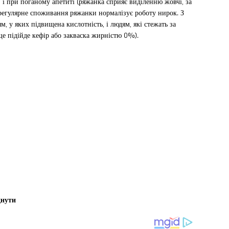
 і при поганому апетиті (ряжанка сприяє виділенню жовчі, за
 регулярне споживання ряжанки нормалізує роботу нирок. З
 у яких підвищена кислотність, і людям, які стежать за
е підійде кефір або закваска жирністю 0%).
днути