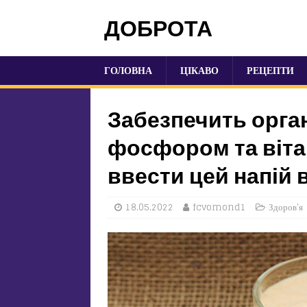
ДОБРОТА
ГОЛОВНА
ЦІКАВО
РЕЦЕПТИ
Забезпечить орган
фосфором та віта
ввести цей напій в
18.05.2022
fcvomond1
Здоров'я