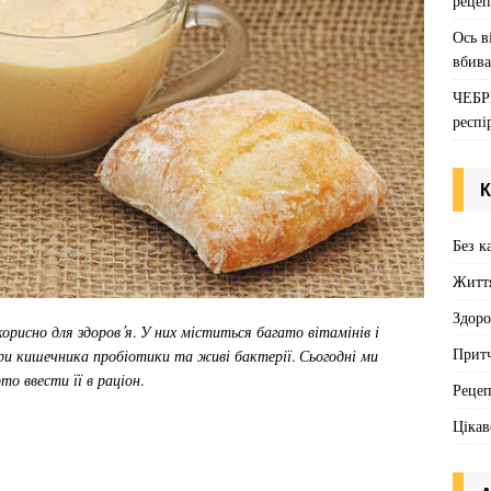
рецеп
Ось в
вбива
ЧЕБР
респі
К
Без к
Житт
Здоро
орисно для здоров’я. У них міститься багато вітамінів і
Притч
ри кишечника пробіотики та живі бактерії. Сьогодні ми
то ввести її в раціон.
Реце
Цікав