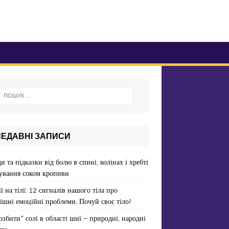
НЕДАВНІ ЗАПИСИ
и та підказки від болю в спині, колінах і хребті
ування соком кропиви
ї на тілі: 12 сигналів нашого тіла про
ішні емоційні проблеми. Почуй своє тіло!
озбити” солі в області шиї – природні, народні