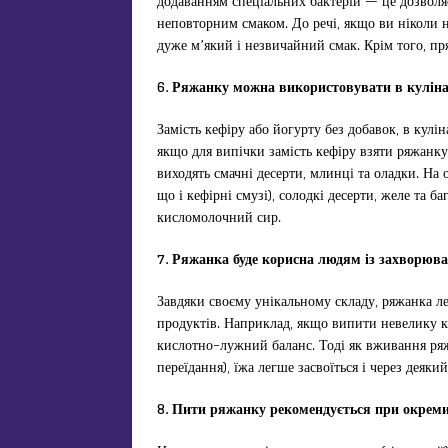
додаванням спеціальних бактерій — це дозволяє
неповторним смаком. До речі, якщо ви ніколи 
дуже м’який і незвичайний смак. Крім того, пр
6. Ряжанку можна використовувати в куліна
Замість кефіру або йогурту без добавок, в кулін
якщо для випічки замість кефіру взяти ряжанк
виходять смачні десерти, млинці та оладки. На
що і кефірні смузі), солодкі десерти, желе та 
кисломолочний сир.
7. Ряжанка буде корисна людям
із захворюв
Завдяки своєму унікальному складу, ряжанка л
продуктів. Наприклад, якщо випити невелику к
кислотно-лужний баланс. Тоді як вживання ряжан
переїдання), їжа легше засвоїться і через деякий
8. Пити ряжанку рекомендується при окрем