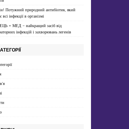
ти
ін! Потужний природний антибіотик, який
є всі інфекції в організмі
ЕЦЬ + МЕД – найкращий засіб від
раторних інфекцій і захворювань легенів
АТЕГОРІЇ
атегорії
я
в'я
і
пти
о