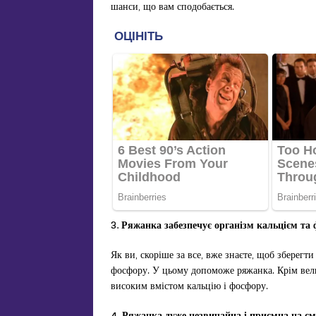
шанси, що вам сподобається.
3. Ряжанка забезпечує організм кальцієм
та
Як ви, скоріше за все, вже знаєте, щоб зберегти
фосфору. У цьому допоможе ряжанка. Крім велико
високим вмістом кальцію і фосфору.
4. Ряжанка дуже незвичайна і приємна на с