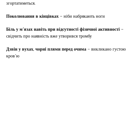
згортатиметься.
Поколювання в кінцівках
– ніби набрякають ноги
Біль у м’язах навіть при відсутності фізичної активності
–
свідчить про наявність вже утворився тромбу
Дзвін у вухах, чорні плями перед очима
– викликано густою
кров’ю