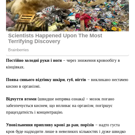
Постійно холодні руки і ноги
– через зниження кровообігу в
кінцівках.
Поява синього відтінку шкіри, губ, нігтів
– викликано нестачею
кисню в організмі.
Відчуття втоми
(швидше непряма ознака) – мозок погано
забезпечується киснем, що впливає на організм, погіршує
працездатність і концентрацію.
Уповільнення припливу крові до ран, порізів
– надто густа
кров буде надходити лише в невеликих кількостях і дуже швидко