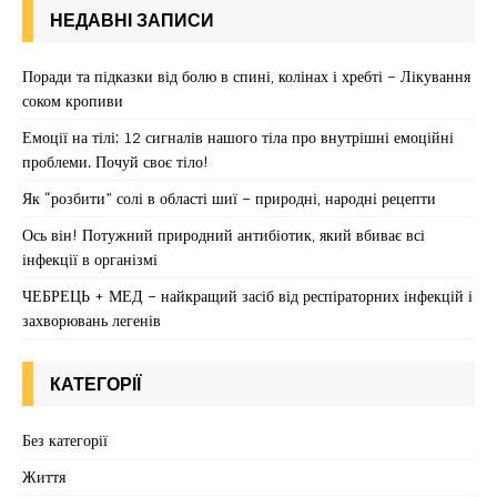
НЕДАВНІ ЗАПИСИ
Поради та підказки від болю в спині, колінах і хребті – Лікування
соком кропиви
Емоції на тілі: 12 сигналів нашого тіла про внутрішні емоційні
проблеми. Почуй своє тіло!
Як “розбити” солі в області шиї – природні, народні рецепти
Ось він! Потужний природний антибіотик, який вбиває всі
інфекції в організмі
ЧЕБРЕЦЬ + МЕД – найкращий засіб від респіраторних інфекцій і
захворювань легенів
КАТЕГОРІЇ
Без категорії
Життя