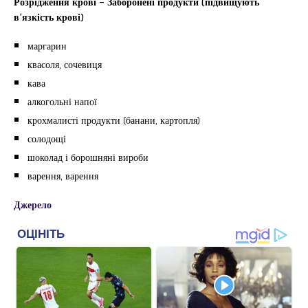
Розрідження крові – Заборонені продукти (підвищують
в’язкість крові)
маргарин
квасоля, сочевиця
кава
алкогольні напої
крохмалисті продукти (банани, картопля)
солодощі
шоколад і борошняні вироби
варення, варення
Джерело