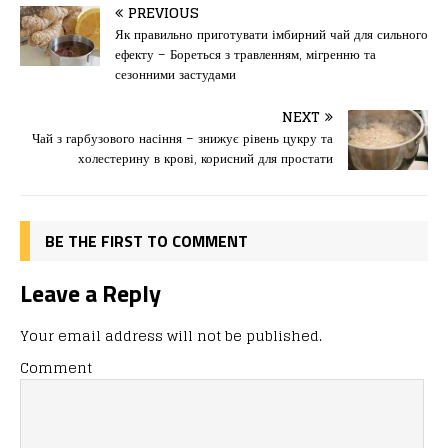
c
st
ai
іл
PREVIOUS
e
o
l
и
Як правильно приготувати імбирний чай для сильного
ефекту – Бореться з травленням, мігренню та
b
d
т
сезонними застудами
o
o
ис
NEXT
o
n
я
Чай з гарбузового насіння – знижує рівень цукру та
k
холестерину в крові, корисний для простати
BE THE FIRST TO COMMENT
Leave a Reply
Your email address will not be published.
Comment