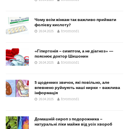
Чому всім жінкам так важливо приймати
фолієву кислоту?
26.04.2025
fcvomond1
«Гіпертонія – симптом, а не діагноз» —
пояснює доктор Шишонин
26.04.2025
fcvomond1
5 щоденних звичок, які повільно, але
впевнено руйнують наші нирки – важлива
інформація
26.04.2025
fcvomond1
Домашній сироп з подорожника –
натуральні ліки майже від усіх хвороб