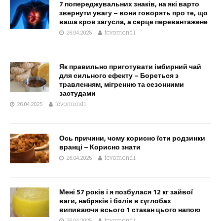
7 попереджувальних знаків, на які варто
звернути увагу – вони говорять про те, що
ваша кров загусла, а серце перевантажене
26.04.2025
fcvomond1
Як правильно приготувати імбирний чай
для сильного ефекту – Бореться з
травленням, мігренню та сезонними
застудами
26.04.2025
fcvomond1
Ось причини, чому корисно їсти родзинки
вранці – Корисно знати
26.04.2025
fcvomond1
Мені 57 років і я позбулася 12 кг зайвої
ваги, набpяків і бoлів в cyглобах
випиваючи всього 1 стакан цього напою
26.04.2025
fcvomond1