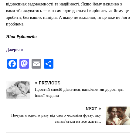
відносинах задоволеності та надійності. Якщо йому важливо з
вами зближуватись — він сам здогадається і вирішить, як йому це
зробити, без ваших намірів. А якщо не важливо, то це вже не його
проблема.
Ніна Рубштейн
Джерело
F
M
E
П
a
a
m
од
c
st
ai
іл
PREVIOUS
e
o
l
и
Простий спосіб дізнатися, наскільки ми дорогі для
іншої людини
b
d
т
o
o
ис
NEXT
Почула я одного разу від свого чоловіка фразу, яку
o
n
я
запам’ятала на все життя…
k