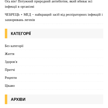
Ось він! Потужний природний антибіотик, який вбиває всі
інфекції в організмі
ЧЕБРЕЦЬ + МЕД – найкращий засіб від респіраторних інфекцій і
захворювань легенів
КАТЕГОРІЇ
Без категорії
Життя
Здоров'я
Притчі
Рецепти
Цікаво
АРХІВИ