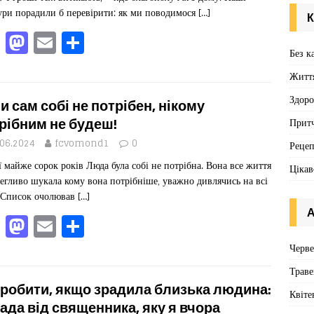
ри порадили б перевірити: як ми поводимося
[…]
К
F
M
E
П
Без к
a
a
m
од
Житт
c
st
ai
іл
e
o
l
ит
Здоро
и сам собі не потрібен, нікому
b
d
ис
рібним не будеш!
Притч
o
o
я
.06.2024
fcvomond1
0
Реце
ї майже сорок років Люда була собі не потрібна. Вона все життя
o
n
Цікав
егливо шукала кому вона потрібніше, уважно дивлячись на всі
k
 Список очолював
[…]
А
F
M
E
П
a
a
m
од
Черв
c
st
ai
іл
Траве
e
o
l
ит
робити, якщо зрадила близька людина:
Квіте
ада від священника, яку я вчора