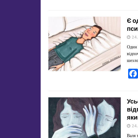
Є о
пси
24
Один 
відпо
шезло
Усь
від
яки
24
Валя 