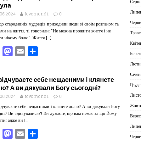
b
d
ис
Серп
ула
o
o
я
Липе
.06.2024
fcvomond1
0
o
n
Черв
до стародавніх мудреців приходили люди зі своїм розпачом та
k
ами на життя, ті говорили: “Не можна прожити життя і не
Траве
ти нікому болю”. Життя
[…]
Квіте
F
M
E
П
Берез
a
a
m
од
Люти
c
st
ai
іл
Січен
e
o
l
ит
відчуваєте себе нещасними і клянете
Груде
b
d
ис
ю? А ви дякували Богу сьогодні?
Лист
o
o
я
.06.2024
fcvomond1
0
Жовт
ідчуваєте себе нещасними і клянете долю? А ви дякували Богу
o
n
дні? Ви здивувалися?! Ви думаєте, що вам немає за що Йому
Верес
k
ати: адже ви
[…]
Липе
F
M
E
П
Черв