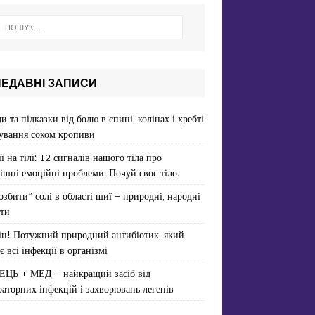
НЕДАВНІ ЗАПИСИ
и та підказки від болю в спині, колінах і хребті
ування соком кропиви
ї на тілі: 12 сигналів нашого тіла про
ішні емоційні проблеми. Почуй своє тіло!
озбити” солі в області шиї – природні, народні
ти
ін! Потужний природний антибіотик, який
є всі інфекції в організмі
ЕЦЬ + МЕД – найкращий засіб від
раторних інфекцій і захворювань легенів