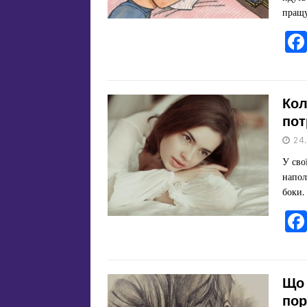
пращу
Кол
пот
24
У сво
напол
боки.
Що 
пор