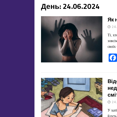
День:
24.06.2024
Як 
24
Ті, х
зовсі
своїх
Від
нед
смі
24
У хат
йдуть