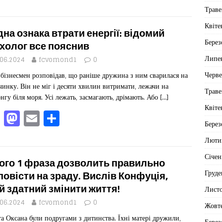
a
a
m
од
Траве
c
st
ai
іл
Квіте
e
o
l
ит
дна ознака втрати енергії: відомий
Берез
b
d
ис
холог все пояснив
Липе
o
o
я
.06.2024
fcvomond1
0
Черв
бізнесмен розповідав, що раніше дружина з ним сварилася на
o
n
чинку. Він не міг і десяти хвилин витримати, лежачи на
Траве
k
нгу біля моря. Усі лежать, засмагають, дрімають. Або
[…]
Квіте
F
M
E
П
Берез
a
a
m
од
Люти
c
st
ai
іл
Січен
e
o
l
ит
ого 1 фраза дозволить правильно
Груде
b
d
ис
повісти на зраду. Вислів Конфуція,
й здатний змінити життя!
Лист
o
o
я
.06.2024
fcvomond1
0
Жовт
o
n
та Оксана були подругами з дитинства. Їхні матері дружили,
Берез