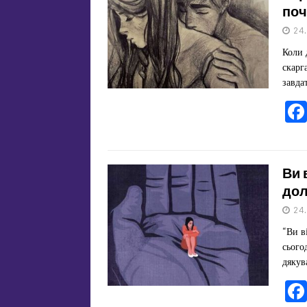
поч
24
Коли 
скарг
завда
Ви 
дол
24
“Ви в
сього
дякув