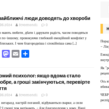
найближчі люди доводять до хвороби
.06.2024
fcvomond1
0
то мають любити, дбати і дарувати радість, часом поводяться
м по-іншому, провокуючи глибокий емоційний конфлікт у
Порад
 близьких. І чим благородніша і спокійніша сама
[…]
– Лік
F
M
E
П
Емоці
a
a
m
од
внутр
c
st
ai
іл
Як “р
рецеп
e
o
l
ит
омий психолог: якщо вдома стало
b
d
ис
Ось в
обре, а гроші закінчуються, перевірте
вбива
ття
o
o
я
ЧЕБР
.06.2024
fcvomond1
0
o
n
респі
і негаразд, настрій поганий, відбуваються сварки, а сили
k
? І гроші теж витікають, – йде благополуччя з дому. Наші