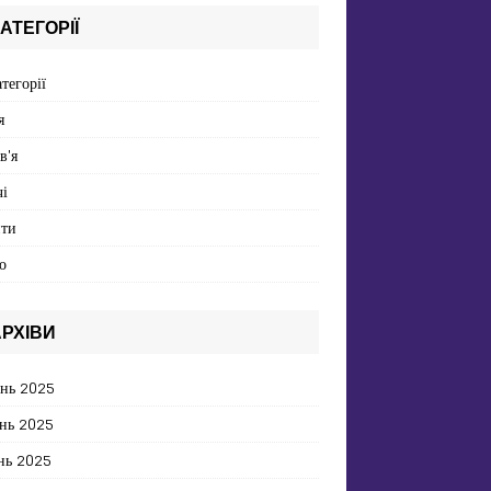
АТЕГОРІЇ
атегорії
я
в'я
і
пти
о
РХІВИ
ень 2025
нь 2025
нь 2025