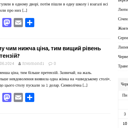
k
гуляли в одному дворі, потім пішли в одну школу і взагалі всі
Люти
или про них
[…]
F
M
E
П
Січен
a
a
m
од
Жовт
c
st
ai
іл
Серп
e
o
l
ит
Липе
у чим нижча ціна, тим вищий рівень
b
d
ис
тензій?
Черв
o
o
я
.06.2024
fcvomond1
0
Траве
енша ціна, тим більше претензій. Зазвичай, на жаль.
o
n
льше невдоволення виявила одна жінка на «шведському столі»,
k
Чер
 до цього столу пускали за 1 долар. Символічна
[…]
F
M
E
П
Пн
a
a
m
од
c
st
ai
іл
3
e
o
l
ит
10