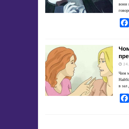
вони 
говор
Чом
пре
24
Чим м
Найбі
в зал