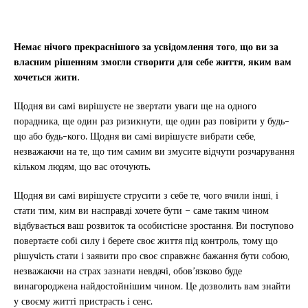
Немає нічого прекраснішого за усвідомлення того, що ви за
власним рішенням змогли створити для себе життя, яким вам
хочеться жити.
Щодня ви самі вирішуєте не звертати уваги ще на одного
порадника, ще один раз ризикнути, ще один раз повірити у будь-
що або будь-кого. Щодня ви самі вирішуєте вибрати себе,
незважаючи на те, що тим самим ви змусите відчути розчарування
кільком людям, що вас оточують.
Щодня ви самі вирішуєте струсити з себе те, чого вчили інші, і
стати тим, ким ви насправді хочете бути – саме таким чином
відбувається ваш розвиток та особистісне зростання. Ви поступово
повертаєте собі силу і берете своє життя під контроль, тому що
рішучість стати і заявити про своє справжнє бажання бути собою,
незважаючи на страх зазнати невдачі, обов’язково буде
винагороджена найдостойнішим чином. Це дозволить вам знайти
у своєму житті пристрасть і сенс.