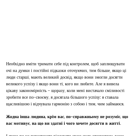
Необхідно вміти тримати себе під контролем, щоб заплющувати
очі на думки і постійні підказки оточуючих, тим більше, якщо ці
люди старші, мають великий досвід, якщо вони змогли досягти
великого успіху і якщо вони ті, кого ви любите. Але я вивела
цікаву закономірність – щоразу, коли мені вистачало сміливості
зробити все по-своєму, я досягала більшого успіху: я ставала
щасливішою і відчувала гармонію з собою і тим, чим займаюся.
Жодна інша людина, крім вас, по-справжньому не розуміє, що
вас мотивує, на що ви здатні і чого хочете досягти в житті.
І якщо ви не перестанете віддавати свою силу оточуючим, вони