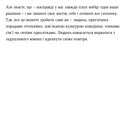
Але знаєте, що – насправді у вас завжди існує вибір: одне ваше
рішення – і ви зміните своє життя, себе і почнете все спочатку.
Так, все це можете зробити саме ви – людина, пригнічена
порадами оточуючих, нав’язаною культурою поведінки, членами
сім’ї чи своїми однолітками. Людина намагається вирватися з
задушливого кокона і вдихнути свіже повітря.