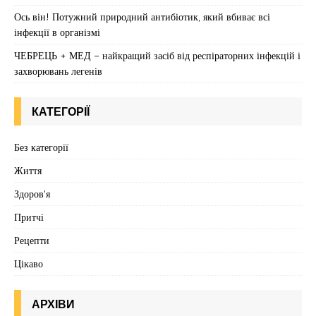
Ось він! Потужний природний антибіотик, який вбиває всі
інфекції в організмі
ЧЕБРЕЦЬ + МЕД – найкращий засіб від респіраторних інфекцій і
захворювань легенів
КАТЕГОРІЇ
Без категорії
Життя
Здоров'я
Притчі
Рецепти
Цікаво
АРХІВИ