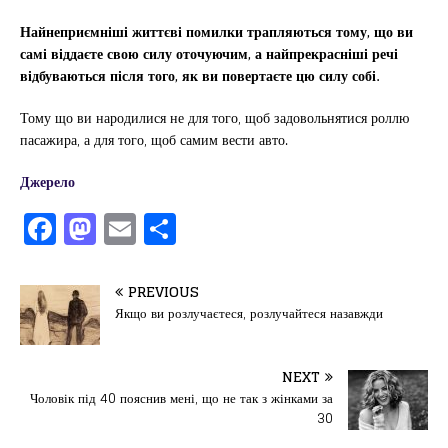
Найнеприємніші життєві помилки трапляються тому, що ви
самі віддаєте свою силу оточуючим, а найпрекрасніші речі
відбуваються після того, як ви повертаєте цю силу собі.
Тому що ви народилися не для того, щоб задовольнятися роллю
пасажира, а для того, щоб самим вести авто.
Джерело
F
M
E
П
a
a
m
од
c
st
ai
іл
PREVIOUS
e
o
l
и
Якщо ви розлучаєтеся, розлучайтеся назавжди
b
d
т
o
o
ис
NEXT
Чоловік під 40 пояснив мені, що не так з жінками за
o
n
я
30