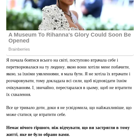
Я почала боятися всього на світі, поступово втрачала себе і
перетворювалася на ту людину, якою вони хотіли мене побачити,
якою, за їхніми уявленнями, я мала бути. Я не хотіла їх втрачати і
розчаровувати, тому докладала всі сили, щоб відповідати їхнім
очікуванням. І, звичайно, перестаралася в цьому, щоб не втратити
їх схвалення.
Все це тривало доти, доки я не усвідомила, що найжахливіше, що
може статися, це втратити себе.
Немає нічого гіршого, ніж відчувати, що ви застрягли в тому
житті, яке не було обрано вами.