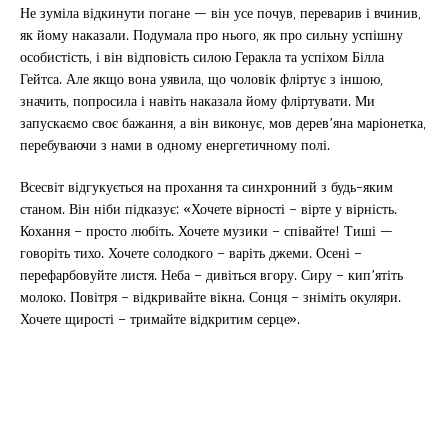
Не зуміла відкинути погане — він усе почув, переварив і вчинив,
як йому наказали. Подумала про нього, як про сильну успішну
особистість, і він відповість силою Геракла та успіхом Білла
Гейтса. Але якщо вона уявила, що чоловік фліртує з іншою,
значить, попросила і навіть наказала йому фліртувати. Ми
запускаємо своє бажання, а він виконує, мов дерев’яна маріонетка,
перебуваючи з нами в одному енергетичному полі.
Всесвіт відгукується на прохання та синхронний з будь-яким
станом. Він ніби підказує:
«Хочете вірності – вірте у вірність.
Кохання – просто любіть. Хочете музики – співайте! Тиші —
говоріть тихо. Хочете солодкого – варіть джеми. Осені –
перефарбовуйте листя. Неба – дивіться вгору. Сиру – кип’ятіть
молоко. Повітря – відкривайте вікна. Сонця – зніміть окуляри.
Хочете щирості – тримайте відкритим серце».