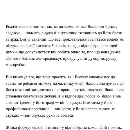
Кожен чоловік чинить так, як дозволяє жінка. Якщо він бреше,
зраджує — значить, відчув її внутрішню готовність до його брехні
та зрад. Він упевнений, що все проковтнеться і зап’ється водою, як
пігулка фолієвої кислоти. Чоловік завжди відповідає на жіночі
думки, що допускаються: він робить рівно те, про що вона думає
або чого боїться, але продовжує прокручувати думку, як ручку
м’ясорубки.
Він виконує все, що вона просить, як і Всесвіт виконує все до
грама, не роблячи знижку на частинку «не». Якщо вона думає про
його можливі захоплення на стороні, він захоплюється. Якщо вона
сповнена безумовної любові, він відповідає любов’ю. Якщо вона
зависає ідеями у його зраді — він зраджує. Впевнена у його
професійному зростанні — він росте, у його невпевненості та
страхах — він опускає руки та боїться.
Жінка формує чоловічі вчинки у відповідь на кожен свій поклик.