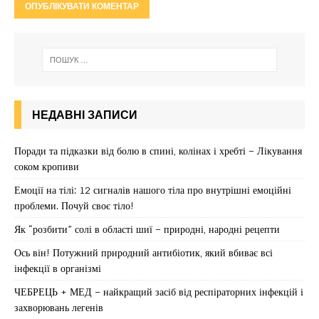
НЕДАВНІ ЗАПИСИ
Поради та підказки від болю в спині, колінах і хребті – Лікування
соком кропиви
Емоції на тілі: 12 сигналів нашого тіла про внутрішні емоційні
проблеми. Почуй своє тіло!
Як “розбити” солі в області шиї – природні, народні рецепти
Ось він! Потужний природний антибіотик, який вбиває всі
інфекції в організмі
ЧЕБРЕЦЬ + МЕД – найкращий засіб від респіраторних інфекцій і
захворювань легенів