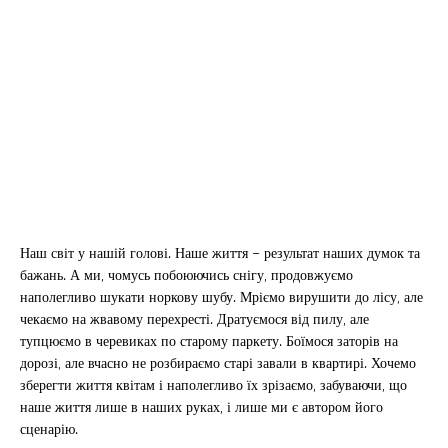
Наш світ у нашій голові. Наше життя – результат наших думок та
бажань. А ми, чомусь побоюючись снігу, продовжуємо
наполегливо шукати норкову шубу. Мріємо вирушити до лісу, але
чекаємо на жвавому перехресті. Дратуємося від пилу, але
тупцюємо в черевиках по старому паркету. Боїмося заторів на
дорозі, але вчасно не розбираємо старі завали в квартирі. Хочемо
зберегти життя квітам і наполегливо їх зрізаємо, забуваючи, що
наше життя лише в наших руках, і лише ми є автором його
сценарію.