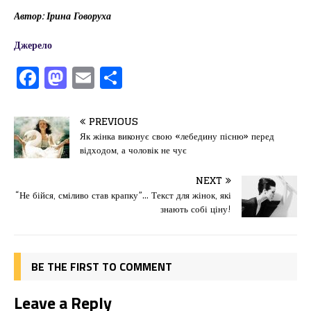
Автор: Ірина Говоруха
Джерело
F
M
E
П
a
a
m
од
c
st
ai
іл
PREVIOUS
e
o
l
и
Як жінка виконує свою «лебедину пісню» перед
відходом, а чоловік не чує
b
d
т
o
o
ис
NEXT
“Не бійся, сміливо став крапку”… Текст для жінок, які
o
n
я
знають собі ціну!
k
BE THE FIRST TO COMMENT
Leave a Reply