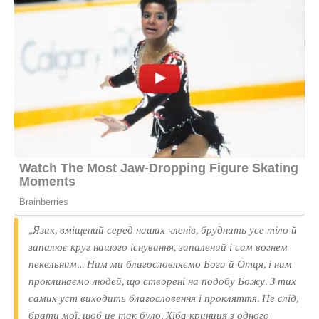
„Язик, вміщений серед наших членів, бруднить усе тіло й
запалює круг нашого існування, запалений і сам вогнем
пекельним… Ним ми благословляємо Бога й Отця, і ним
проклинаємо людей, що створені на подобу Божу. З тих
самих уст виходить благословення і прокляття. Не слід,
брати мої, щоб це так було. Хіба криниця з одного