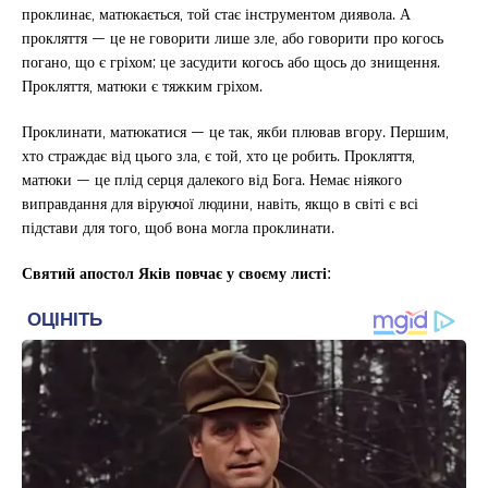
проклинає, матюкається, той стає інструментом диявола. А
прокляття — це не говорити лише зле, або говорити про когось
погано, що є гріхом; це засудити когось або щось до знищення.
Прокляття, матюки є тяжким гріхом.
Проклинати, матюкатися — це так, якби плював вгору. Першим,
хто страждає від цього зла, є той, хто це робить. Прокляття,
матюки — це плід серця далекого від Бога. Немає ніякого
виправдання для віруючої людини, навіть, якщо в світі є всі
підстави для того, щоб вона могла проклинати.
Святий апостол Яків повчає у своєму листі: