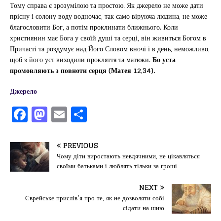
Тому справа є зрозумілою та простою. Як джерело не може дати
прісну і солону воду водночас, так само віруюча людина, не може
благословити Бог, а потім проклинати ближнього. Коли
християнин має Бога у своїй душі та серці, він живиться Богом в
Причасті та роздумує над Його Словом вночі і в день, неможливо,
щоб з його уст виходили прокляття та матюки.
Бо уста
промовляють з повноти серця (Матея 12,34).
Джерело
F
M
E
П
a
a
m
од
c
st
ai
іл
PREVIOUS
e
o
l
и
Чому діти виростають невдячними, не цікавляться
своїми батьками і люблять тільки за гроші
b
d
т
o
o
ис
NEXT
Єврейське прислів’я про те, як не дозволяти собі
o
n
я
сідати на шию