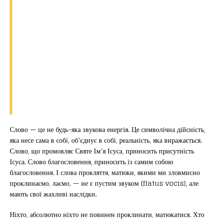
Слово — це не будь-яка звукова енергія. Це символічна дійсність,
яка несе сама в собі, об’єднує в собі, реальність, яка виражається.
Слово, що промовляє Святе Ім’я Ісуса, приносить присутність
Ісуса. Слово благословення, приносить із самим собою
благословення. І слова прокляття, матюки, якими ми зловмисно
проклинаємо, лаємо, — не є пустим звуком (flatus vocis), але
мають свої жахливі наслідки.
Ніхто, абсолютно ніхто не повинен проклинати, матюкатися. Хто