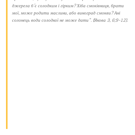
джерела б’є солодким і гірким? Хіба смоківниця, брати
мої, може родити маслини, або виноград смокви? Ані
солонець води солодкої не може дати“. (Якова 3, 6;9-12).