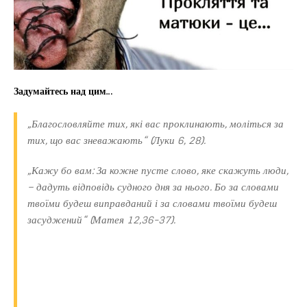
Задумайтесь над цим…
„Благословляйте тих, які вас проклинають, моліться за
тих, що вас зневажають“ (Луки 6, 28).
„Кажу бо вам: За кожне пусте слово, яке скажуть люди,
– дадуть відповідь судного дня за нього. Бо за словами
твоїми будеш виправданий і за словами твоїми будеш
засуджений“ (Матея 12,36-37).