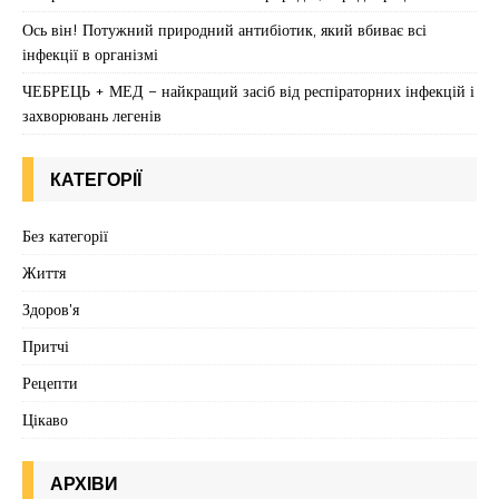
Ось він! Потужний природний антибіотик, який вбиває всі
інфекції в організмі
ЧЕБРЕЦЬ + МЕД – найкращий засіб від респіраторних інфекцій і
захворювань легенів
КАТЕГОРІЇ
Без категорії
Життя
Здоров'я
Притчі
Рецепти
Цікаво
АРХІВИ