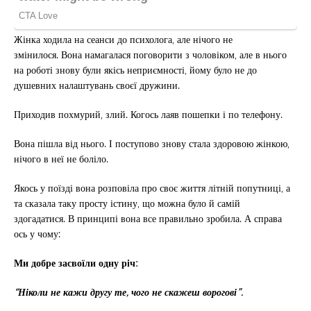
Жінка ходила на сеанси до психолога, але нічого не
змінилося. Вона намагалася поговорити з чоловіком, але в нього
на роботі знову були якісь неприємності, йому було не до
душевних налаштувань своєї дружини.
Приходив похмурий, злий. Когось лаяв пошепки і по телефону.
Вона пішла від нього. І поступово знову стала здоровою жінкою,
нічого в неї не боліло.
Якось у поїзді вона розповіла про своє життя літній попутниці, а
та сказала таку просту істину, що можна було й самій
здогадатися. В принципі вона все правильно зробила. А справа
ось у чому:
Ми добре засвоїли одну річ:
“Ніколи не кажи другу те, чого не скажеш ворогові”.