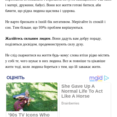
і матері, дружини, бабусі. Вони все життя готові битися, аби
бачити, що рідна людина щаслива і здорова.
Не варто бризкати в їхній бік негативом. Зберігайте їх спокій і
сон. Тим більше, що 99% проблем вирішуються.
Жалійтесь сильним людям.
Вони дадуть вам добру пораду,
поділяться досвідом, продемонструють силу духу.
Не слід скаржитися на життя будь-кому: слова втіхи рідко містять
у собі те, чого шукає в них людина. Все ж повніше та цікавіше
жити тоді, коли людина бореться з тим, що їй заважає жити.