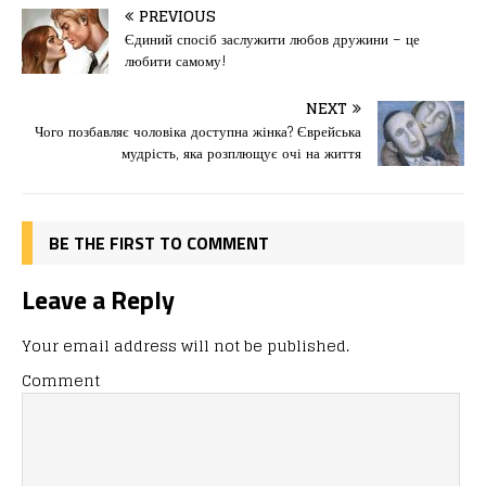
c
st
ai
іл
PREVIOUS
e
o
l
и
Єдиний спосіб заслужити любов дружини – це
любити самому!
b
d
т
o
o
ис
NEXT
Чого позбавляє чоловіка доступна жінка? Єврейська
o
n
я
мудрість, яка розплющує очі на життя
k
BE THE FIRST TO COMMENT
Leave a Reply
Your email address will not be published.
Comment