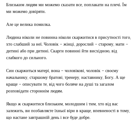
Близьким людям ми можемо сказати все, поплакати на плечі. Їм
ми можемо довіряти.
Але це велика помилка.
Людина ніколи не повинна ніколи скаржитися в присутності того,
хто слабший за неї. Чоловік – жінці, дорослий – старому, мати –
дитині або при дитині. Скарги повинні йти висхідною, від
слабкого до сильного.
Син скаржиться матері, вона – чоловікові, чоловік – своєму
начальнику, старшому братові, тренеру, наставнику, Богу. А ще
краще – описувати те, від чого боляче на душі та загалом
розповідати стороннім людям.
Якщо ж скаржитися близьким, молодшим і тим, хто від вас
залежить, ви позбавляєте їхньої віри в краще, впевненості в тому,
що настане завтрашній день і все буде добре.