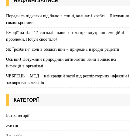
НЕДАВНІ ЗАПИСИ
Поради та підказки від болю в спині, колінах і хребті – Лікування
соком кропиви
Емоції на тілі: 12 сигналів нашого тіла про внутрішні емоційні
проблеми. Почуй своє тіло!
Як “розбити” солі в області шиї – природні, народні рецепти
Ось він! Потужний природний антибіотик, який вбиває всі
інфекції в організмі
ЧЕБРЕЦЬ + МЕД – найкращий засіб від респіраторних інфекцій і
захворювань легенів
КАТЕГОРІЇ
Без категорії
Життя
Здоров'я