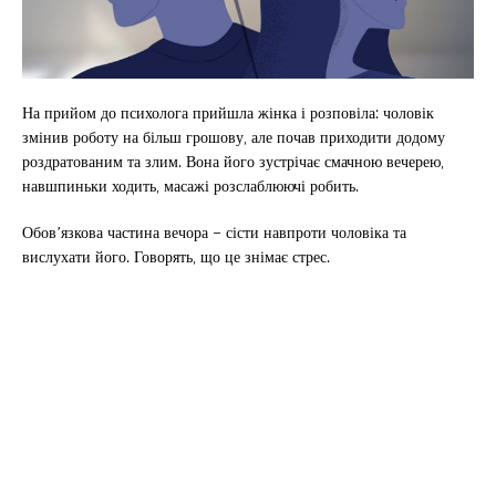
На прийом до психолога прийшла жінка і розповіла: чоловік
змінив роботу на більш грошову, але почав приходити додому
роздратованим та злим. Вона його зустрічає смачною вечерею,
навшпиньки ходить, масажі розслаблюючі робить.
Обов’язкова частина вечора – сісти навпроти чоловіка та
вислухати його. Говорять, що це знімає стрес.