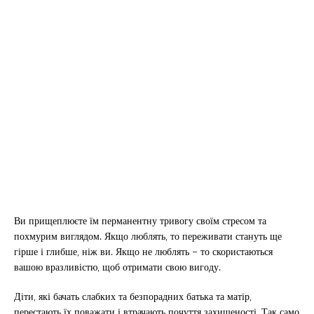
Ви прищеплюєте їм перманентну тривогу своїм стресом та
похмурим виглядом. Якщо люблять, то переживати стануть ще
гірше і глибше, ніж ви. Якщо не люблять – то скористаються
вашою вразливістю, щоб отримати свою вигоду.
Діти, які бачать слабких та безпорадних батька та матір,
перестають їх поважати і втрачають почуття захищеності. Так само