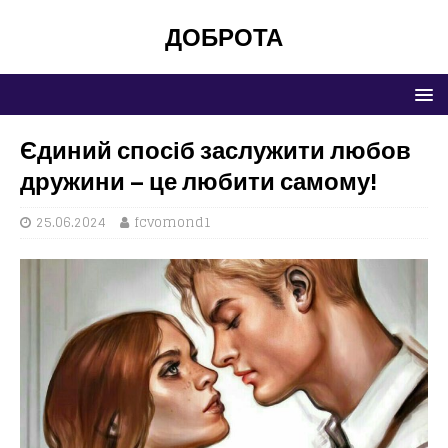
ДОБРОТА
Єдиний спосіб заслужити любов
дружини – це любити самому!
25.06.2024
fcvomond1