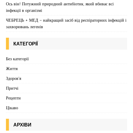
Ось він! Потужний природний антибіотик, який вбиває всі
інфекції в організмі
ЧЕБРЕЦЬ + МЕД – найкращий засіб від респіраторних інфекцій і
захворювань легенів
КАТЕГОРІЇ
Без категорії
Життя
Здоров'я
Притчі
Рецепти
Цікаво
АРХІВИ