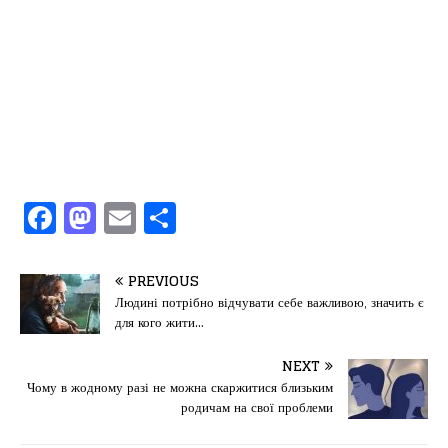
F
M
E
П
a
a
m
од
c
st
ai
іл
PREVIOUS
e
o
l
и
Людині потрібно відчувати себе важливою, значить є
для кого жити…
b
d
т
o
o
ис
NEXT
Чому в жодному разі не можна скаржитися близьким
o
n
я
родичам на свої проблеми
k