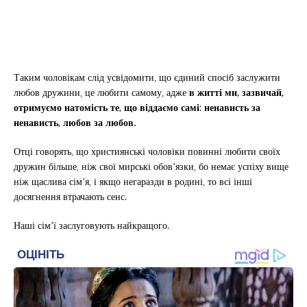
Таким чоловікам слід усвідомити, що єдиний спосіб заслужити
любов дружини, це любити самому, адже
в житті ми, зазвичай,
отримуємо натомість те, що віддаємо самі
:
ненависть за
ненависть, любов за любов.
Отці говорять, що християнські чоловіки повинні любити своїх
дружин більше, ніж свої мирські обов’язки, бо немає успіху вище
ніж щаслива сім’я, і якщо негаразди в родині, то всі інші
досягнення втрачають сенс.
Наші сім’ї заслуговують найкращого.