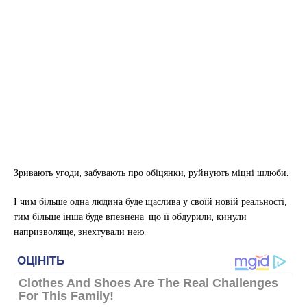
Зривають угоди, забувають про обіцянки, руйнують міцні шлюби.
І чим більше одна людина буде щаслива у своїй новій реальності,
тим більше інша буде впевнена, що її обдурили, кинули
напризволяще, знехтували нею.