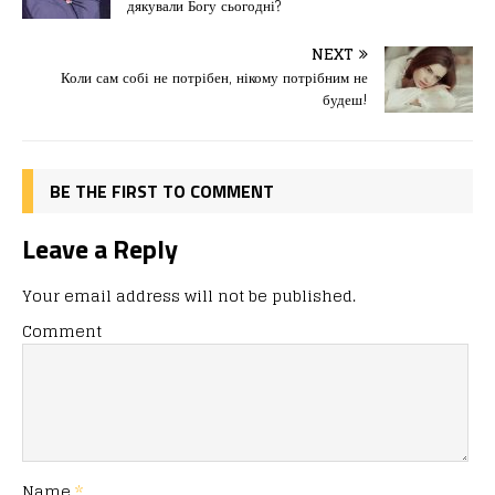
дякували Богу сьогодні?
b
d
т
o
o
ис
NEXT
Коли сам собі не потрібен, нікому потрібним не
o
n
я
будеш!
k
BE THE FIRST TO COMMENT
Leave a Reply
Your email address will not be published.
Comment
Name
*