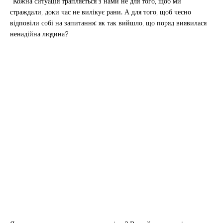
“Кожна ситуація трапляється з нами не для того, щоб ми
страждали, доки час не вилікує рани. А для того, щоб чесно
відповіли собі на запитання: як так вийшло, що поряд виявилася
ненадійна людина?