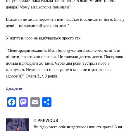
Як утворилася така сильна залежність? В який момент пішла
довіра? Чому ви цього не помічали?
Важливо не лише пережити цей час. Але й осмислити його. Біль у
душі – це важливий урок від долі.”
У житті нічого не відбувається просто так.
“Мене зрадив коханий. Мені було дуже погано….не могла ні їсти,
ні пити, практично не спала. Це тривало досить довго. Поступово
почала приходити до тями. Через два роки зустріла його і
жахнулася. Невже через цю людину я мало не втратила своє
здоров’я?” Ольга З., 59 років.
Джерело
F
M
E
П
a
a
m
од
c
st
ai
іл
PREVIOUS
e
o
l
и
Ви відчуваєте себе нещасними і клянете долю? А ви