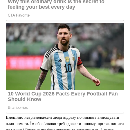
Емоційно неврівноважені люди відразу починають виношувати
план помсти. Їм обов’язково треба довести іншому, що так чинити
не можна! Вчора ж ще були друзями та союзниками. А тепер