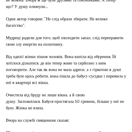
що? У душу плюнули…
Один актор говорив: “Не слід образи збирати. Не велике
багатство”.
Мудреці радили для того, щоб охолодити запал, слід переправити
свою злу енергію на позитивну.
Від однієї жінки пішов чоловік. Вона кипіла від обурення. Їй
хотілося дізнатися, де він тепер живе та серйозно з ним
поговорити. Але так як вона не мала адреси, а з гіркотою в душі
треба було щось робити, вона пішла до бабусі-сусідки і перемила у
неї в квартирі всі вікна.
Очистила від бруду не лише вікна, а й свою
душу. Заспокоїлася. Бабуся простягала 50 гривень, більше у неї не
було. Жінка не взяла.
Вчора на службі священник сказав: