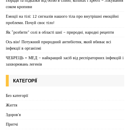
Поради та підказки від болю в спині, колінах і хребті – Лікування
соком кропиви
Емоції на тілі: 12 сигналів нашого тіла про внутрішні емоційні
проблеми. Почуй своє тіло!
Як “розбити” солі в області шиї – природні, народні рецепти
Ось він! Потужний природний антибіотик, який вбиває всі
інфекції в організмі
ЧЕБРЕЦЬ + МЕД – найкращий засіб від респіраторних інфекцій і
захворювань легенів
КАТЕГОРІЇ
Без категорії
Життя
Здоров'я
Притчі