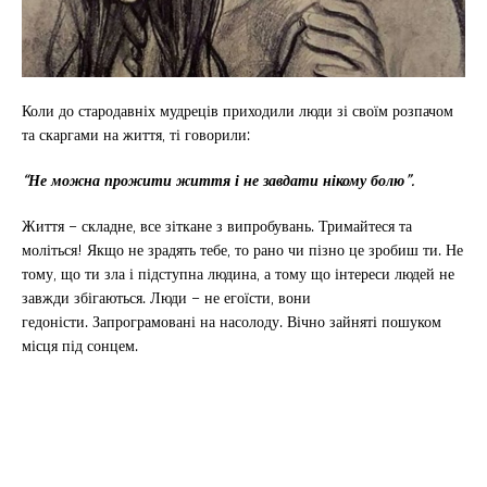
Коли до стародавніх мудреців приходили люди зі своїм розпачом
та скаргами на життя, ті говорили:
“Не можна прожити життя і не завдати нікому болю”.
Життя – складне, все зіткане з випробувань. Тримайтеся та
моліться! Якщо не зрадять тебе, то рано чи пізно це зробиш ти. Не
тому, що ти зла і підступна людина, а тому що інтереси людей не
завжди збігаються. Люди – не егоїсти, вони
гедоністи. Запрограмовані на насолоду. Вічно зайняті пошуком
місця під сонцем.