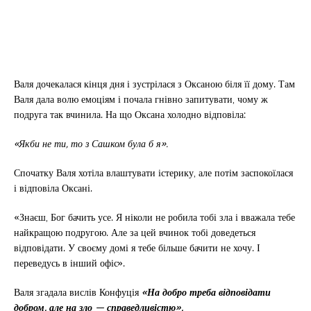
Валя дочекалася кінця дня і зустрілася з Оксаною біля її дому. Там
Валя дала волю емоціям і почала гнівно запитувати, чому ж
подруга так вчинила. На що Оксана холодно відповіла:
«Якби не ти, то з Сашком була б я».
Спочатку Валя хотіла влаштувати істерику, але потім заспокоїлася
і відповіла Оксані.
«Знаєш, Бог бачить усе. Я ніколи не робила тобі зла і вважала тебе
найкращою подругою. Але за цей вчинок тобі доведеться
відповідати. У своєму домі я тебе більше бачити не хочу. І
переведусь в інший офіс».
Валя згадала вислів Конфуція
«На добро треба відповідати
добром, але на зло — справедливістю».