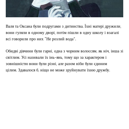
Валя та Оксана були подругами з дитинства. Їхні матері дружили,
вони гуляли в одному дворі, потім пішли в одну школу і взагалі
всі говорили про них “Не розлий вода”.
Обидві дівчини були гарні, одна з чорним волоссям, як ніч, інша зі
світлим. Усі називали їх інь-янь, тому що за характером і
зовнішністю вони були різні, але разом ніби були єдиним
цілим. Здавалося б, ніщо не може зруйнувати їхню дружбу.