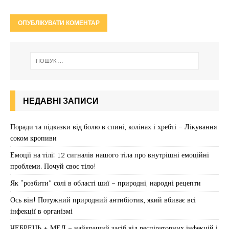
НЕДАВНІ ЗАПИСИ
Поради та підказки від болю в спині, колінах і хребті – Лікування
соком кропиви
Емоції на тілі: 12 сигналів нашого тіла про внутрішні емоційні
проблеми. Почуй своє тіло!
Як “розбити” солі в області шиї – природні, народні рецепти
Ось він! Потужний природний антибіотик, який вбиває всі
інфекції в організмі
ЧЕБРЕЦЬ + МЕД – найкращий засіб від респіраторних інфекцій і