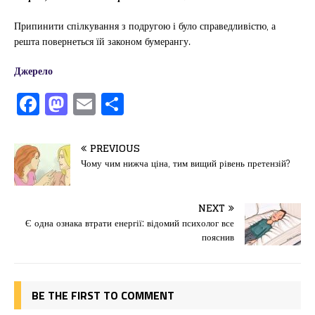
Припинити спілкування з подругою і було справедливістю, а
решта повернеться їй законом бумерангу.
Джерело
F
M
E
П
a
a
m
од
c
st
ai
іл
PREVIOUS
e
o
l
и
Чому чим нижча ціна, тим вищий рівень претензій?
b
d
т
o
o
ис
NEXT
Є одна ознака втрати енергії: відомий психолог все
o
n
я
пояснив
k
BE THE FIRST TO COMMENT