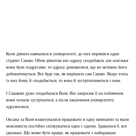
Коли дівчата навчалися в університеті, до них перевівся один
студент Сашко. Обом дівчатам він одразу сподобався, але оскільки
вони були подругами, то одразу домовилися, що не активно його
добиватимуться. Все буде так, як вирішить сам Сашко. Якщо хтось
із них йому й сподобається, то вона й зустрічатиметься з ним.
І Сашкові дуже сподобалася Валя. Він запросив її на побачення,
вони почали зустрічатися, а після закінчення університету
одружилися.
Оксана та Валя влаштувалися працювати в одну компанію та мали
можливість постійно спілкуватися одна з одною. Здавалося б, все
ідеально. Що може бути краще, як працювати з найкращою