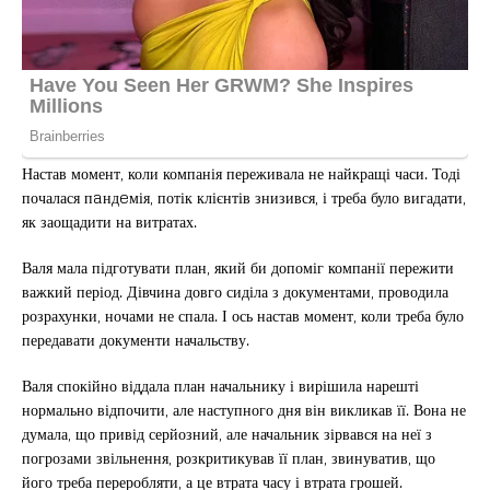
Настав момент, коли компанія переживала не найкращі часи. Тоді
почалася пaндeмія, потік клієнтів знизився, і треба було вигадати,
як заощадити на витратах.
Валя мала підготувати план, який би допоміг компанії пережити
важкий період. Дівчина довго сиділа з документами, проводила
розрахунки, ночами не спала. І ось настав момент, коли треба було
передавати документи начальству.
Валя спокійно віддала план начальнику і вирішила нарешті
нормально відпочити, але наступного дня він викликав її. Вона не
думала, що привід серйозний, але начальник зірвався на неї з
погрозами звільнення, розкритикував її план, звинуватив, що
його треба переробляти, а це втрата часу і втрата грошей.