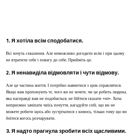
1. Я хотіла всім сподобатися.
Всі хочуть схвалення. Але неможливо догодити всім і при цьому
не втратити себе і повагу до себе. Прийміть це.
2. Я ненавиділа відмовляти і чути відмову.
Але це частина життя. І потрібно навчитися з цим справлятися.
Якщо вам пропонують те, чого ви не хочете, чи це робить людина,
яка насправді вам не подобається, не бійтеся сказати «ні». Хоча
неприємно зачіпати чиїсь почуття, нагадуйте собі, що ви не
можете робити щось або зустрічатися з кимось, тільки тому що ви
боїтеся когось розчарувати.
3. Я надто прагнула зробити всіх щасливими.