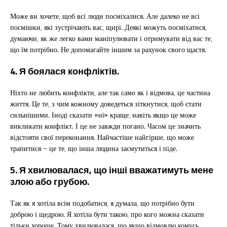
Може ви хочете, щоб всі люди посміхалися. Але далеко не всі
посмішки, які зустрічають вас, щирі. Деякі можуть посміхатися,
думаючи, як же легко вами маніпулювати і отримувати від вас те,
що їм потрібно. Не допомагайте іншим за рахунок свого щастя.
4. Я боялася конфліктів.
Ніхто не любить конфлікти, але так само як і відмова, це частина
життя. Це те, з чим кожному доведеться зіткнутися, щоб стати
сильнішими. Іноді сказати «ні» краще, навіть якщо це може
викликати конфлікт. І це не завжди погано. Часом це значить
відстояти свої переконання. Найчастіше найгірше, що може
трапитися – це те, що інша людина засмутиться і піде.
5. Я хвилювалася, що інші вважатимуть мене
злою або грубою.
Так як я хотіла всім подобатися, я думала, що потрібно бути
доброю і щедрою. Я хотіла бути такою, про кого можна сказати
тільки хороше. Тому хвилювалася, що якщо відмовлю комусь,