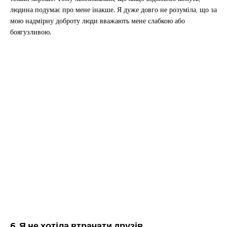
людина подумає про мене інакше. Я дуже довго не розуміла, що за
мою надмірну доброту люди вважають мене слабкою або
боягузливою.
6. Я не хотіла втрачати друзів.