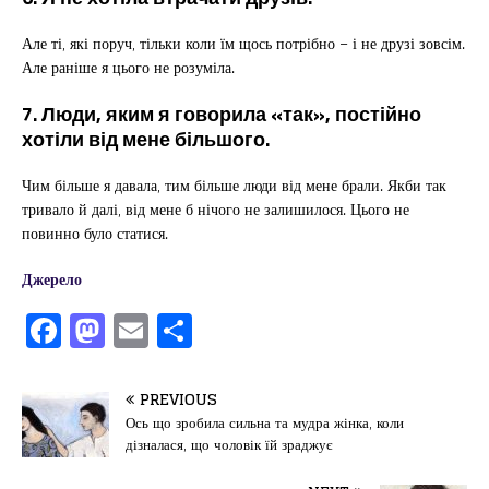
Але ті, які поруч, тільки коли їм щось потрібно – і не друзі зовсім.
Але раніше я цього не розуміла.
7. Люди, яким я говорила «так», постійно
хотіли від мене більшого.
Чим більше я давала, тим більше люди від мене брали. Якби так
тривало й далі, від мене б нічого не залишилося. Цього не
повинно було статися.
Джерело
F
M
E
П
a
a
m
од
c
st
ai
іл
PREVIOUS
e
o
l
и
Ось що зробила сильна та мудра жінка, коли
дізналася, що чоловік їй зраджує
b
d
т