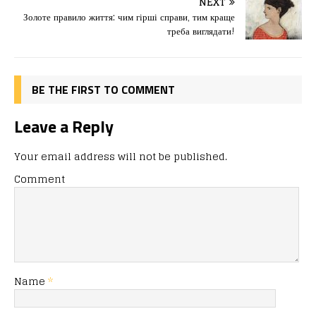
o
o
ис
NEXT
Золоте правило життя: чим гірші справи, тим краще
o
n
я
треба виглядати!
k
BE THE FIRST TO COMMENT
Leave a Reply
Your email address will not be published.
Comment
Name
*