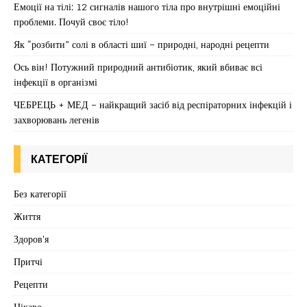
Емоції на тілі: 12 сигналів нашого тіла про внутрішні емоційні
проблеми. Почуй своє тіло!
Як “розбити” солі в області шиї – природні, народні рецепти
Ось він! Потужний природний антибіотик, який вбиває всі
інфекції в організмі
ЧЕБРЕЦЬ + МЕД – найкращий засіб від респіраторних інфекцій і
захворювань легенів
КАТЕГОРІЇ
Без категорії
Життя
Здоров'я
Притчі
Рецепти
Цікаво