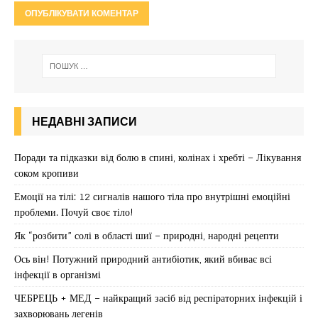
НЕДАВНІ ЗАПИСИ
Поради та підказки від болю в спині, колінах і хребті – Лікування
соком кропиви
Емоції на тілі: 12 сигналів нашого тіла про внутрішні емоційні
проблеми. Почуй своє тіло!
Як “розбити” солі в області шиї – природні, народні рецепти
Ось він! Потужний природний антибіотик, який вбиває всі
інфекції в організмі
ЧЕБРЕЦЬ + МЕД – найкращий засіб від респіраторних інфекцій і
захворювань легенів