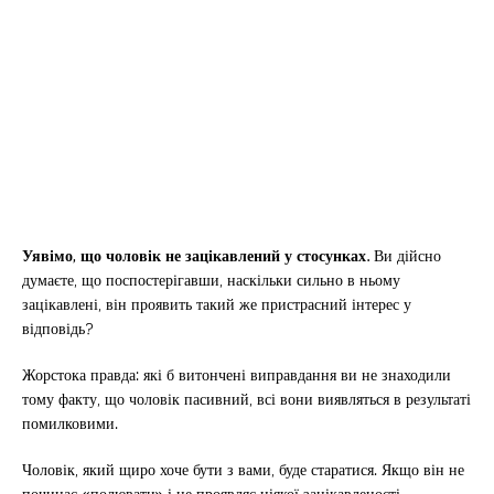
Уявімо, що чоловік не зацікавлений у стосунках.
Ви дійсно
думаєте, що поспостерігавши, наскільки сильно в ньому
зацікавлені, він проявить такий же пристрасний інтерес у
відповідь?
Жорстока правда: які б витончені виправдання ви не знаходили
тому факту, що чоловік пасивний, всі вони виявляться в результаті
помилковими.
Чоловік, який щиро хоче бути з вами, буде старатися. Якщо він не
починає «полювати» і не проявляє ніякої зацікавленості