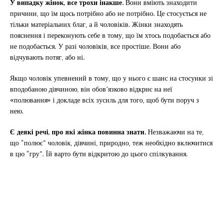
У випадку жінок, все трохи інакше.
Вони вміють знаходити
причини, що їм щось потрібно або не потрібно. Це стосується не
тільки матеріальних благ, а й чоловіків. Жінки знаходять
пояснення і переконують себе в тому, що їм хтось подобається або
не подобається. У разі чоловіків, все простіше. Вони або
відчувають потяг, або ні.
Якщо чоловік упевнений в тому, що у нього є шанс на стосунки зі
вподобаною дівчиною, він обов’язково відкриє на неї
«полювання» і докладе всіх зусиль для того, щоб бути поруч з
нею.
Є деякі речі, про які жінка повинна знати.
Незважаючи на те,
що “полює” чоловік, дівчині, природно, теж необхідно включитися
в цю “гру”. Їй варто бути відкритою до цього спілкування.