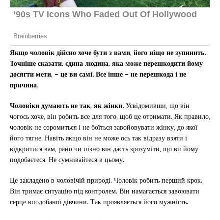
Якщо чоловік дійсно хоче бути з вами, його ніщо не зупинить.
Точніше сказати, єдина людина, яка може перешкодити йому
досягти мети, – це ви самі. Все інше – не перешкода і не
причина.
Чоловіки думають не так, як жінки.
Усвідомивши, що він
чогось хоче, він робить все для того, щоб це отримати. Як правило,
чоловік не соромиться і не боїться завойовувати жінку, до якої
його тягне. Навіть якщо він не може ось так відразу взяти і
відкритися вам, рано чи пізно він дасть зрозуміти, що ви йому
подобаєтеся. Не сумнівайтеся в цьому.
Це закладено в чоловічій природі. Чоловік робить перший крок.
Він тримає ситуацію під контролем. Він намагається завоювати
серце вподобаної дівчини. Так проявляється його мужність.