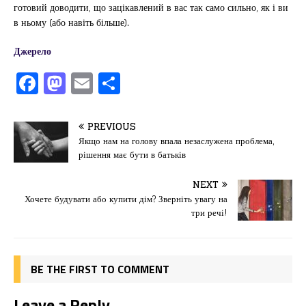
готовий доводити, що зацікавлений в вас так само сильно, як і ви
в ньому (або навіть більше).
Джерело
F
M
E
П
a
a
m
од
c
st
ai
іл
PREVIOUS
e
o
l
и
Якщо нам на голову впала незаслужена проблема,
рішення має бути в батьків
b
d
т
o
o
ис
NEXT
Хочете будувати або купити дім? Зверніть увагу на
o
n
я
три речі!
k
BE THE FIRST TO COMMENT
Leave a Reply