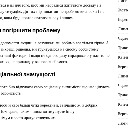
Лист
ться нам для того, щоб ми набралися життєвого досвіду і в
Жовт
у ситуацію. До тих пір, поки ми не зробимо висновки і не
, вона буде повторюватися знову і знову.
Верес
Липе
и погіршити проблему
Черв
 допомогти людині, в результаті ми робимо все тільки гірше. А
Траве
найкращі рішення, ми ґрунтуємося на своєму особистому
ктивні фактори. І якщо це одного разу спрацювало у нас, то не
Квіте
х, як, наприклад, у вашого знайомого.
Берез
ціальної значущості
Липе
Черв
потрібно відчувати свою соціальну значимість: що нас цінують,
особистість.
Траве
Квіте
сячи свої більш чіткі корективи, звичайно ж, з добрих
. По-перше, таким чином ви змушуєте іншу
Берез
інімум просто дратує оточуючих.
Люти