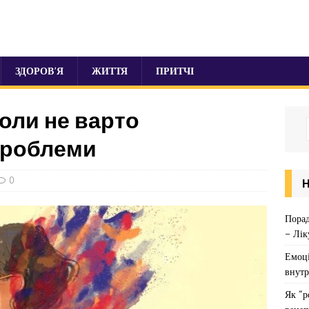
ЗДОРОВ’Я
ЖИТТЯ
ПРИТЧІ
коли не варто
проблеми
0
Порад
– Лік
Емоці
внутр
Як “р