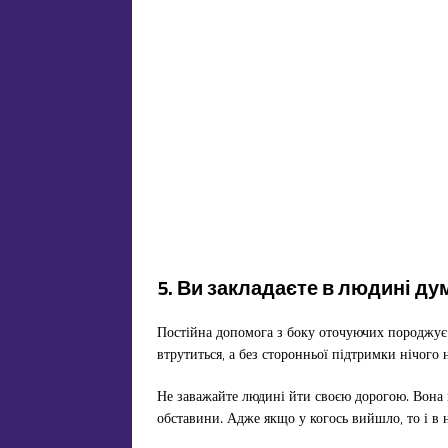
5. Ви закладаєте в людині ду
Постійна допомога з боку оточуючих породжує н
втрутиться, а без сторонньої підтримки нічого н
Не заважайте людині йти своєю дорогою. Вона 
обставини. Адже якщо у когось вийшло, то і в н