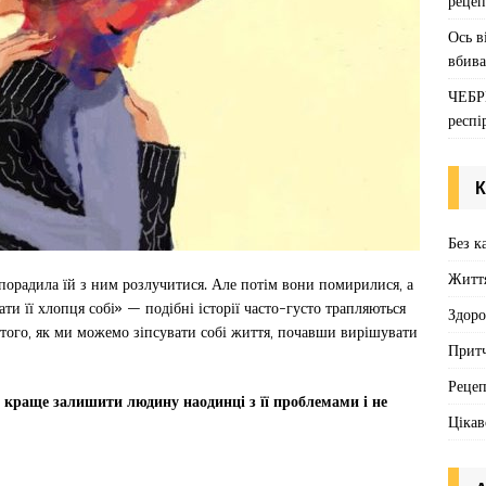
рецеп
Ось в
вбива
ЧЕБР
респі
К
Без к
Житт
 порадила їй з ним розлучитися. Але потім вони помирилися, а
ати її хлопця собі» — подібні історії часто-густо трапляються
Здоро
 того, як ми можемо зіпсувати собі життя, почавши вирішувати
Притч
Реце
і краще залишити людину наодинці з її проблемами і не
Цікав