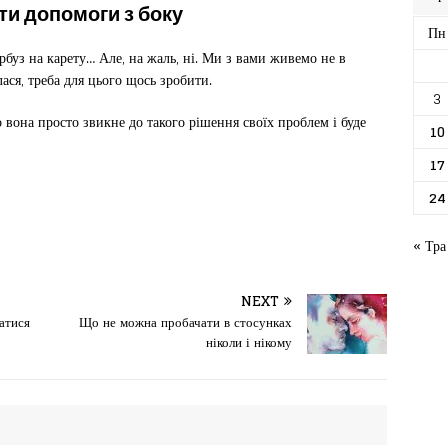
ти допомоги з боку
Пн
рбуз на карету… Але, на жаль, ні. Ми з вами живемо не в
лася, треба для цього щось зробити.
3
 вона просто звикне до такого рішення своїх проблем і буде
10
17
24
« Тра
NEXT
гатися
Що не можна пробачати в стосунках
ніколи і нікому