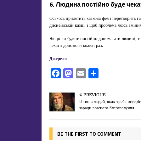
6. Людина постійно буде чека
Ось-ось прилетить казкова фея і перетворить га
диснеївській казці, і щоб проблема якось зміни
Якщо ви будете постійно допомагати людині, то
чекати допомоги кожен раз.
Джерело
F
M
E
П
a
a
m
од
c
st
ai
іл
PREVIOUS
e
o
l
и
6 типів людей, яких треба остері
заради власного благополуччя
b
d
т
o
o
ис
o
n
я
BE THE FIRST TO COMMENT