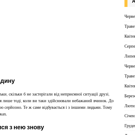
А
Черв
Траве
Квіте
Серп
Липе
Черв
Траве
юдину
Квіте
ьки, скільки б не застерігали від неприємної ситуації друзі,
Берез
я лише тоді, коли ви таки здійснювали небажаний вчинок. До
Люти
ю серйозно. Те ж саме відбувається і з іншими людьми. Тому
ках.
Січен
Груде
ися з нею знову