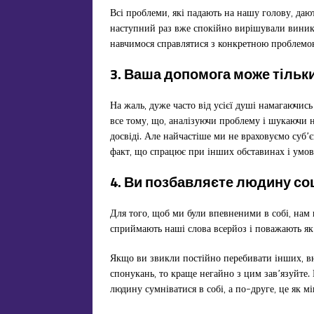
Всі проблеми, які падають на нашу голову, даю
наступний раз вже спокійно вирішували виникл
навчимося справлятися з конкретною проблемою
3. Ваша допомога може тільк
На жаль, дуже часто від усієї душі намагаючись
все тому, що, аналізуючи проблему і шукаючи 
досвіді. Але найчастіше ми не враховуємо суб’є
факт, що спрацює при інших обставинах і умова
4. Ви позбавляєте людину со
Для того, щоб ми були впевненими в собі, нам 
сприймають наші слова всерйоз і поважають як 
Якщо ви звикли постійно перебивати інших, вно
спонукань, то краще негайно з цим зав’язуйте
людину сумніватися в собі, а по-друге, це як м