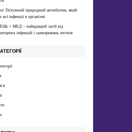
ти
ін! Потужний природний антибіотик, який
є всі інфекції в організмі
ЕЦЬ + МЕД – найкращий засіб від
раторних інфекцій і захворювань легенів
АТЕГОРІЇ
атегорії
я
в'я
і
пти
о