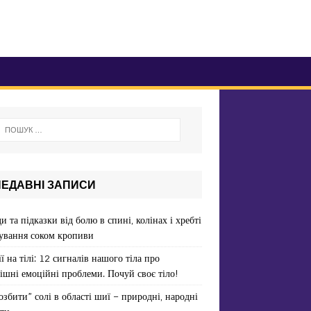
НЕДАВНІ ЗАПИСИ
и та підказки від болю в спині, колінах і хребті
ування соком кропиви
ї на тілі: 12 сигналів нашого тіла про
ішні емоційні проблеми. Почуй своє тіло!
озбити” солі в області шиї – природні, народні