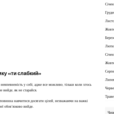
Січен
Груде
Лист
Жовт
Берез
Люти
Січен
Жовт
Серп
мку «ти слабкий»
Липе
евпевненість у собі, адже все можливо, тільки коли хтось
Черв
е вийде, як не старайся.
Траве
повинна навчитися досягати цілей, незважаючи на важкі
еї обов’язково вийде.
Чер