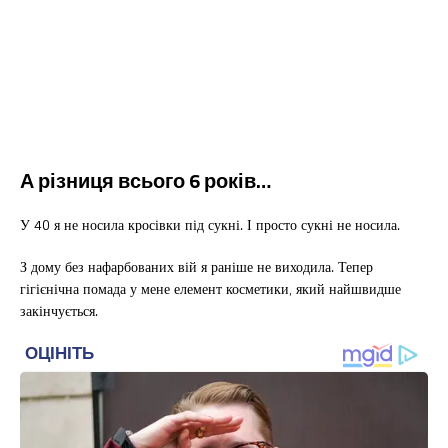
А різниця всього 6 років…
У 40 я не носила кросівки під сукні. І просто сукні не носила.
З дому без нафарбованих вій я раніше не виходила. Тепер
гігієнічна помада у мене елемент косметики, який найшвидше
закінчується.