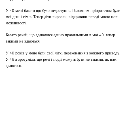
У 40 мені багато що було недоступне. Головним пріоритетом були
мої діти і сім’я. Тепер діти виросли, відкривши переді мною нові
можливості.
Багато речей, що здавалися єдино правильними в мої 40, тепер
такими не здаються.
У 40 років у мене були свої чіткі переконання з кожного приводу.
У 46 я зрозуміла, що речі і події можуть бути не такими, як нам
здаються.