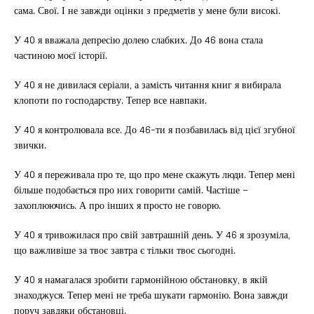
сама. Свої. І не завжди оцінки з предметів у мене були високі.
У 40 я вважала депресію долею слабких. До 46 вона стала
частиною моєї історії.
У 40 я не дивилася серіали, а замість читання книг я вибирала
клопоти по господарству. Тепер все навпаки.
У 40 я контролювала все. До 46-ти я позбавилась від цієї згубної
звички.
У 40 я переживала про те, що про мене скажуть люди. Тепер мені
більше подобається про них говорити самій. Частіше –
захоплюючись. А про інших я просто не говорю.
У 40 я тривожилася про свій завтрашній день. У 46 я зрозуміла,
що важливіше за твоє завтра є тільки твоє сьогодні.
У 40 я намагалася зробити гармонійною обстановку, в якій
знаходжуся. Тепер мені не треба шукати гармонію. Вона завжди
поруч завдяки обстановці.