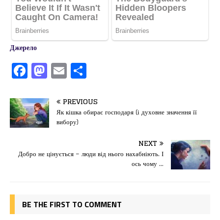
Джерело
F
M
E
П
a
a
m
од
c
st
ai
іл
PREVIOUS
e
o
l
и
Як кішка обирає господаря (і духовне значення її
вибору)
b
d
т
o
o
ис
NEXT
Добро не цінується – люди від нього нахабніють. І
o
n
я
ось чому …
k
BE THE FIRST TO COMMENT