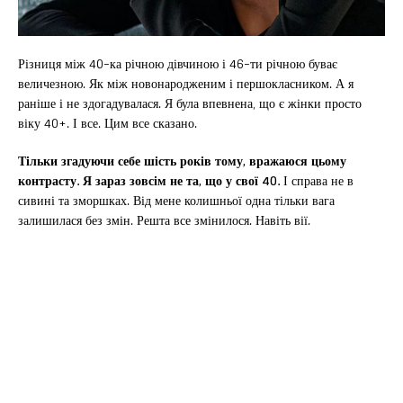
Різниця між 40-ка річною дівчиною і 46-ти річною буває
величезною. Як між новонародженим і першокласником. А я
раніше і не здогадувалася. Я була впевнена, що є жінки просто
віку 40+. І все. Цим все сказано.
Тільки згадуючи себе шість років тому, вражаюся цьому
контрасту. Я зараз зовсім не та, що у свої 40.
І справа не в
сивині та зморшках. Від мене колишньої одна тільки вага
залишилася без змін. Решта все змінилося. Навіть вії.