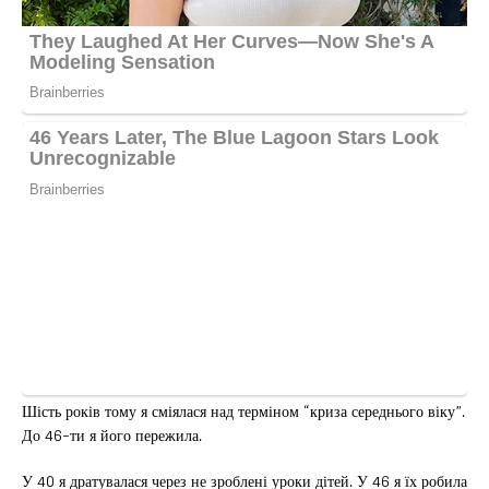
Шість років тому я сміялася над терміном “криза середнього віку”.
До 46-ти я його пережила.
У 40 я дратувалася через не зроблені уроки дітей. У 46 я їх робила