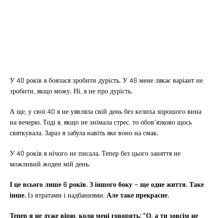
У 40 років я боялася зробити дурість. У 46 мене лякає варіант не
зробити, якщо можу. Ні, я не про дурість.
А ще, у свої 40 я не уявляла свій день без келиха хорошого вина
на вечерю. Тоді я, якщо не знімала стрес, то обов’язково щось
святкувала. Зараз я забула навіть яке воно на смак.
У 40 років я нічого не писала. Тепер без цього заняття не
можливий жоден мій день.
І це всього лише 6 років. З іншого боку – ще одне життя. Таке
інше.
Із втратами і надбаннями.
Але таке прекрасне.
Тепер я не дуже вірю, коли мені говорять: “О, а ти зовсім не