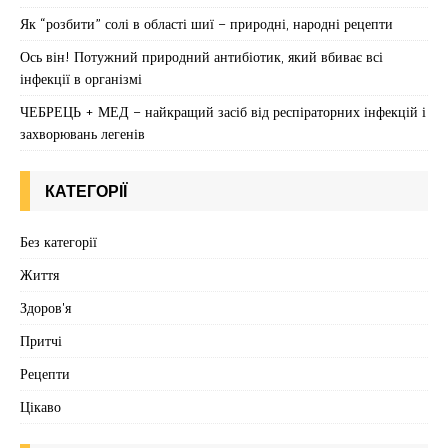
Як “розбити” солі в області шиї – природні, народні рецепти
Ось він! Потужний природний антибіотик, який вбиває всі
інфекції в організмі
ЧЕБРЕЦЬ + МЕД – найкращий засіб від респіраторних інфекцій і
захворювань легенів
КАТЕГОРІЇ
Без категорії
Життя
Здоров'я
Притчі
Рецепти
Цікаво