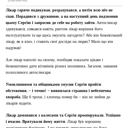
Лікар гаряче подякував, розрахувався, а потім всю ніч не
спав. Порадився з дружиною, а на наступний день подзвонив
цьому Сергію і запросив до себе на роботу зайти.
Автослюсар
здивувався, злякався навіть; раптом лікар вирішив його
експлуатувати та ще щось змусить лагодити? Або він божевільний
лікар, як в кіно, і ставить свої досліди на людях? Мало що він
надумав!
Але лікар наполіг на своєму, пообіцяв показати цікаве і
безкоштовно дати вітамінів різних іноземних. Загалом, заманив
полохливого автослюсаря.
Умовляннями та обіцянками змусив Сергія пройти
обстеження, – і точно! – виявилася страшна і небезпечна
хвороба.
Ще б трохи, і хлопець помер би – він не любив до
лікарів ходити.
Лікар домовився з колегами та Сергія прооперували. Успішно
і вчасно. Врятували йому життя.
Лікар був хорошим,
досвідченим фахівцем. І по вигляду автослюсаря, по його