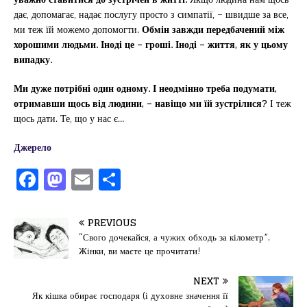
дає, допомагає, надає послугу просто з симпатії, – швидше за все,
ми теж їй можемо допомогти.
Обмін завжди передбачений між
хорошими людьми. Іноді це – гроші. Іноді – життя, як у цьому
випадку.
Ми дуже потрібні один одному. І неодмінно треба подумати,
отримавши щось від людини, – навіщо ми їй зустрілися?
І теж
щось дати. Те, що у нас є…
Джерело
F
M
E
П
a
a
m
од
c
st
ai
іл
PREVIOUS
e
o
l
и
“Свого дочекайся, а чужих обходь за кілометр”.
Жінки, ви маєте це прочитати!
b
d
т
o
o
ис
NEXT
Як кішка обирає господаря (і духовне значення її