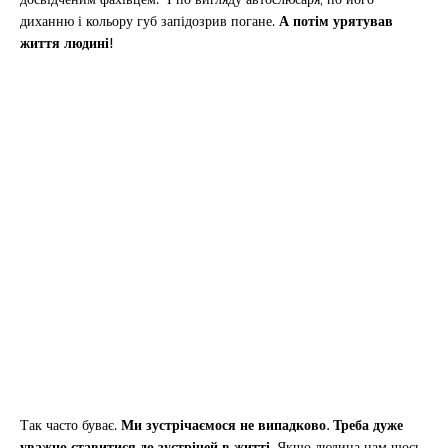
диханню і кольору губ запідозрив погане.
А потім урятував
життя людині!
Так часто буває.
Ми зустрічаємося не випадково. Треба дуже
уважно ставитися до зустрічей в житті.
Якщо людина нам щось