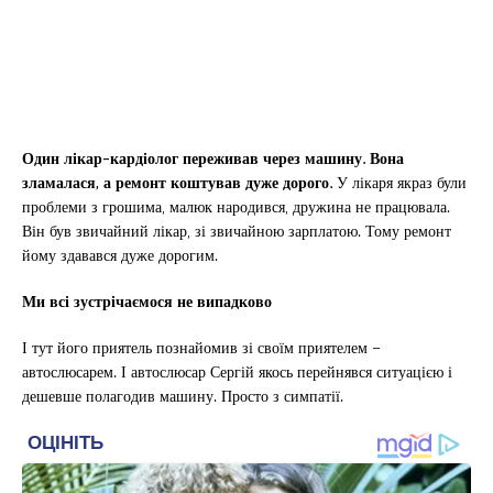
Один лікар-кардіолог переживав через машину.
Вона
зламалася, а ремонт коштував дуже дорого.
У лікаря якраз були
проблеми з грошима, малюк народився, дружина не працювала.
Він був звичайний лікар, зі звичайною зарплатою. Тому ремонт
йому здавався дуже дорогим.
Ми всі зустрічаємося не випадково
І тут його приятель познайомив зі своїм приятелем –
автослюсарем. І автослюсар Сергій якось перейнявся ситуацією і
дешевше полагодив машину. Просто з симпатії.