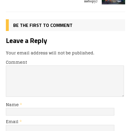
o
n
я
вибору)
k
BE THE FIRST TO COMMENT
Leave a Reply
Your email address will not be published.
Comment
Name
*
Email
*