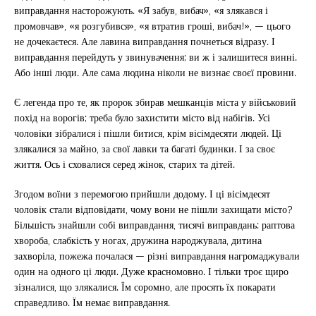
виправдання насторожують. «Я забув, вибач», «я злякався і
промовчав», «я розгубився», «я втратив гроші, вибач!», — цього
не дочекаєтеся. Але лавина виправдання почнеться відразу. І
виправдання перейдуть у звинувачення; ви ж і залишитеся винні.
Або інші люди. Але сама людина ніколи не визнає своєї провини.
Є легенда про те, як пророк збирав мешканців міста у військовий
похід на ворогів; треба було захистити місто від набігів. Усі
чоловіки зібралися і пішли битися, крім вісімдесяти людей. Ці
злякалися за майно, за свої лавки та багаті будинки. І за своє
життя. Ось і сховалися серед жінок, старих та дітей.
Згодом воїни з перемогою прийшли додому. І ці вісімдесят
чоловік стали відповідати, чому вони не пішли захищати місто?
Більшість знайшли собі виправдання, тисячі виправдань: раптова
хвороба, слабкість у ногах, дружина народжувала, дитина
захворіла, пожежа почалася — різні виправдання нагромаджували
один на одного ці люди. Дуже красномовно. І тільки троє щиро
зізналися, що злякалися. Їм соромно, але просять їх покарати
справедливо. Їм немає виправдання.