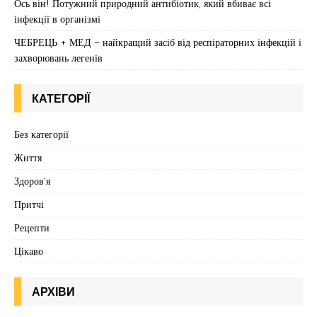
Ось він! Потужний природний антибіотик, який вбиває всі
інфекції в організмі
ЧЕБРЕЦЬ + МЕД – найкращий засіб від респіраторних інфекцій і
захворювань легенів
КАТЕГОРІЇ
Без категорії
Життя
Здоров'я
Притчі
Рецепти
Цікаво
АРХІВИ