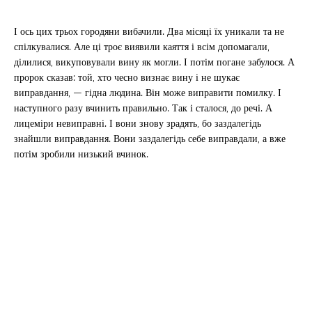
І ось цих трьох городяни вибачили. Два місяці їх уникали та не
спілкувалися. Але ці троє виявили каяття і всім допомагали,
ділилися, викуповували вину як могли. І потім погане забулося. А
пророк сказав: той, хто чесно визнає вину і не шукає
виправдання, — гідна людина. Він може виправити помилку. І
наступного разу вчинить правильно. Так і сталося, до речі. А
лицеміри невиправні. І вони знову зрадять, бо заздалегідь
знайшли виправдання. Вони заздалегідь себе виправдали, а вже
потім зробили низький вчинок.