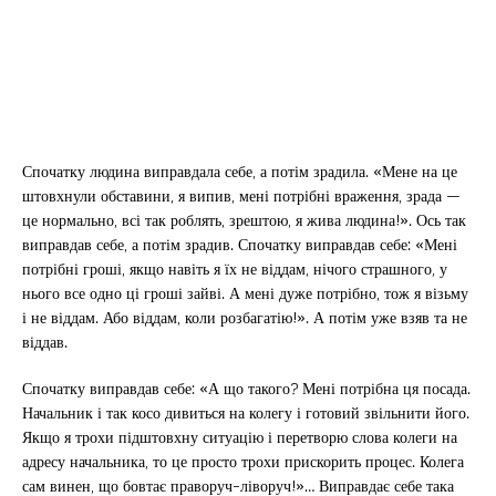
Спочатку людина виправдала себе, а потім зрадила. «Мене на це
штовхнули обставини, я випив, мені потрібні враження, зрада —
це нормально, всі так роблять, зрештою, я жива людина!». Ось так
виправдав себе, а потім зрадив. Спочатку виправдав себе: «Мені
потрібні гроші, якщо навіть я їх не віддам, нічого страшного, у
нього все одно ці гроші зайві. А мені дуже потрібно, тож я візьму
і не віддам. Або віддам, коли розбагатію!». А потім уже взяв та не
віддав.
Спочатку виправдав себе: «А що такого? Мені потрібна ця посада.
Начальник і так косо дивиться на колегу і готовий звільнити його.
Якщо я трохи підштовхну ситуацію і перетворю слова колеги на
адресу начальника, то це просто трохи прискорить процес. Колега
сам винен, що бовтає праворуч-ліворуч!»… Виправдає себе така