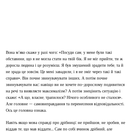
Вона м’яко скаже у разі чого: «Посуди сам, у мене були такі
обставини, що я не могла стати на твій бік. Я не міг прийти, ти ж
доросла людина і це розумієш. Я був змушений зрадити тебе, та й
не зрада це зовсім. Це мені завадили, і я не зміг через такі й такі
справи». Він почне звинувачувати інших. А потім почне
звинувачувати вас: навіщо ви не хочете по-дорослому подивитися
на речі та виявляєте максималізм? А потім знецінить ситуацію і
скаже: «А що, власне, трапилося? Нічого особливого не сталося».
Але головне — самовиправдання та перенесення відповідальності.
Ось це головна ознака.
Навіть якщо мова справді про дрібниці: не прийшов, не зробив, не
віддав те, що мав віддати… Сам по собі вчинок дрібний, але