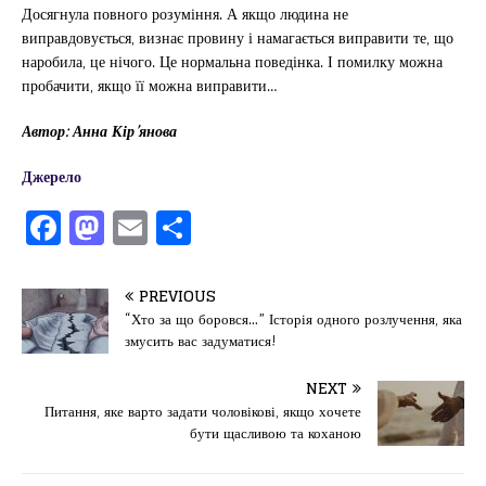
Досягнула повного розуміння. А якщо людина не
виправдовується, визнає провину і намагається виправити те, що
наробила, це нічого. Це нормальна поведінка. І помилку можна
пробачити, якщо її можна виправити…
Автор: Анна Кір’янова
Джерело
F
M
E
П
a
a
m
од
c
st
ai
іл
PREVIOUS
e
o
l
и
“Хто за що боровся…” Історія одного розлучення, яка
змусить вас задуматися!
b
d
т
o
o
ис
NEXT
Питання, яке варто задати чоловікові, якщо хочете
o
n
я
бути щасливою та коханою
k