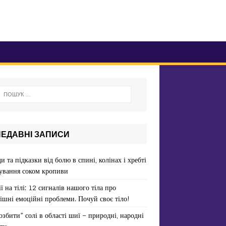
НЕДАВНІ ЗАПИСИ
и та підказки від болю в спині, колінах і хребті
ування соком кропиви
ї на тілі: 12 сигналів нашого тіла про
ішні емоційні проблеми. Почуй своє тіло!
озбити” солі в області шиї – природні, народні