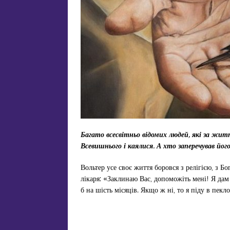
Багато всесвітньо відомих людей, які за жит
Всевишнього і каялися. А хто заперечував йо
Вольтер усе своє життя боровся з релігією, з Б
лікаря: «Заклинаю Вас, допоможіть мені! Я да
б на шість місяців. Якщо ж ні, то я піду в пекл