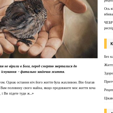
рецеп
Ось в
вбива
ЧЕБР
респі
К
Без к
Житт
тя не вірили в Бога, перед смертю зверталися до
го існування – фатально закінчив життя.
Здоро
Притч
огом. Однак остання ніч його життя була жахливою. Він благав
м Вам половину свого майна, якщо продовжите моє життя хоча
Реце
о, і Ви підете туди ж…»
Цікав