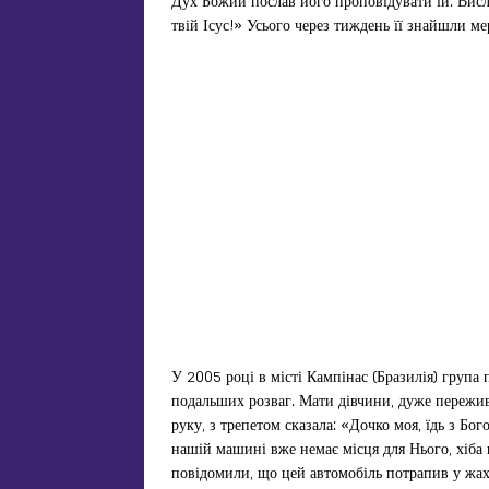
Дух Божий послав його проповідувати їй. Висл
твій Ісус!» Усього через тиждень її знайшли м
У 2005 році в місті Кампінас (Бразилія) група
подальших розваг. Мати дівчини, дуже пережив
руку, з трепетом сказала: «Дочко моя, їдь з Бог
нашій машині вже немає місця для Нього, хіба 
повідомили, що цей автомобіль потрапив у жах