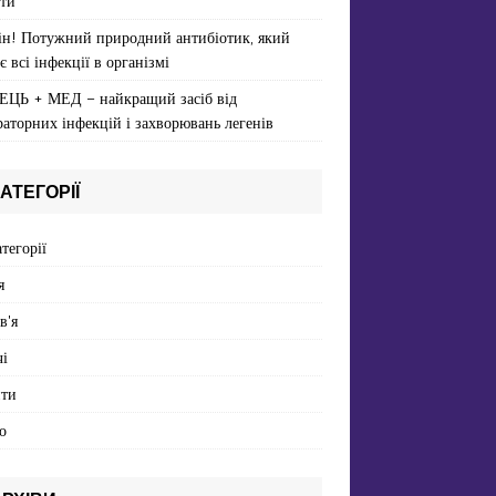
ти
ін! Потужний природний антибіотик, який
є всі інфекції в організмі
ЕЦЬ + МЕД – найкращий засіб від
раторних інфекцій і захворювань легенів
АТЕГОРІЇ
атегорії
я
в'я
і
пти
о