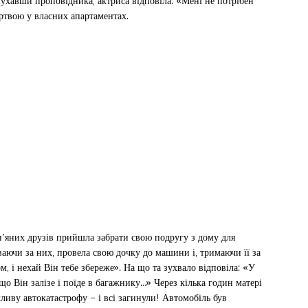
ухавши проповідника, актриса відповіла: «Мені не потрібен
ертвою у власних апартаментах.
 п’яних друзів прийшла забрати свою подругу з дому для
аючи за них, провела свою дочку до машини і, тримаючи її за
ом, і нехай Він тебе збереже». На що та зухвало відповіла: «У
що Він залізе і поїде в багажнику…» Через кілька годин матері
ливу автокатастрофу – і всі загинули! Автомобіль був