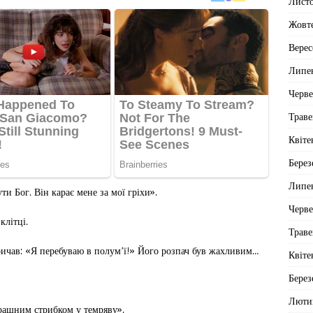
Лист
Жовт
Верес
Липе
Черв
Траве
Квіте
Берез
Липе
и Бог. Він карає мене за мої гріхи».
Черв
клітці.
Траве
ричав: «Я перебуваю в полум’ї!» Його розпач був жахливим…
Квіте
Берез
Люти
трашним стрибком у темряву».