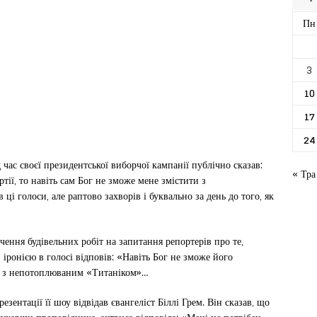
Пн
3
10
17
24
час своєї президентської виборчої кампанії публічно сказав:
« Тра
тії, то навіть сам Бог не зможе мене змістити з
ці голоси, але раптово захворів і буквально за день до того, як
чення будівельних робіт на запитання репортерів про те,
 іронією в голосі відповів: «Навіть Бог не зможе його
я з непотоплюваним «Титаніком»…
ентації її шоу відвідав євангеліст Біллі Грем. Він сказав, що