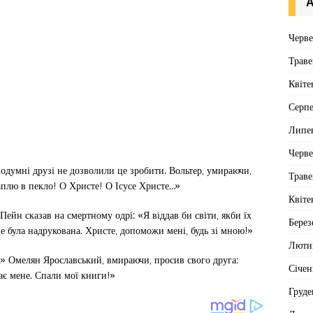
А
Черв
Траве
Квіте
Серп
Липе
Черв
нодумні друзі не дозволили це зробити. Вольтер, умираючи,
Траве
аплю в пекло! О Христе! О Ісусе Христе…»
Квіте
н сказав на смертному одрі: «Я віддав би світи, якби їх
Берез
е була надрукована. Христе, допоможи мені, будь зі мною!»
Люти
х» Омелян Ярославський, вмираючи, просив свого друга:
Січен
кає мене. Спали мої книги!»
Груде