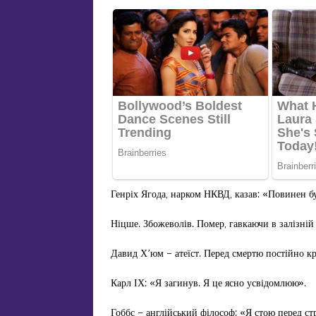
Генріх Ягода, нарком НКВД, казав: «Повинен бут
Ніцше. Збожеволів. Помер, гавкаючи в залізній 
Давид Х’юм – атеїст. Перед смертю постійно к
Карл ІХ: «Я загинув. Я це ясно усвідомлюю».
Гоббс – англійський філософ: «Я стою перед с