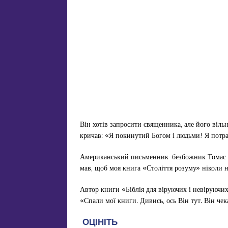
Він хотів запросити священника, але його віль
кричав: «Я покинутий Богом і людьми! Я потр
Американський письменник-безбожник Томас Пей
мав, щоб моя книга «Століття розуму» ніколи н
Автор книги «Біблія для віруючих і невіруючи
«Спали мої книги. Дивись, ось Він тут. Він че