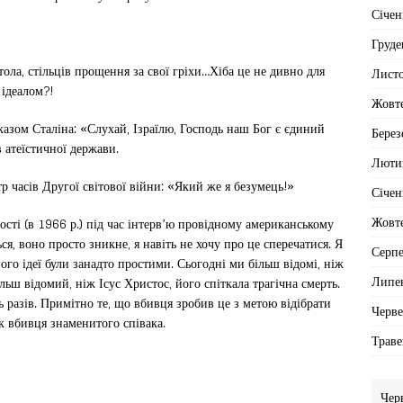
Січен
Груде
тола, стільців прощення за свої гріхи…Хіба це не дивно для
Лист
 ідеалом?!
Жовт
аказом Сталіна: «Слухай, Ізраїлю, Господь наш Бог є єдиний
Берез
в атеїстичної держави.
Люти
р часів Другої світової війни: «Який же я безумець!»
Січен
Жовт
ті (в 1966 р.) під час інтерв’ю провідному американському
я, воно просто зникне, я навіть не хочу про це сперечатися. Я
Серп
його ідеї були занадто простими. Сьогодні ми більш відомі, ніж
Липе
ільш відомий, ніж Ісус Христос, його спіткала трагічна смерть.
 разів. Примітно те, що вбивця зробив це з метою відібрати
Черв
як вбивця знаменитого співака.
Траве
Чер