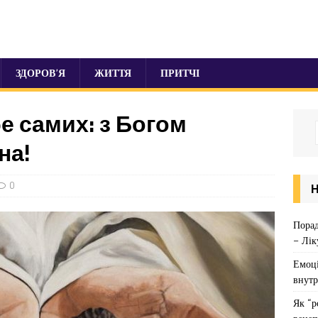
ЗДОРОВ’Я
ЖИТТЯ
ПРИТЧІ
е самих: з Богом
на!
0
Порад
– Лік
Емоці
внутр
Як “р