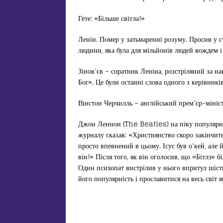
Гете: «Більше світла!»
Ленін. Помер у затьмаренні розуму. Просив у с
людини, яка була для мільйонів людей вождем і
Зінов’єв – соратник Леніна, розстріляний за н
Бог». Це були останні слова одного з керівникі
Вінстон Черчилль – англійський прем’єр-мініст
Джон Леннон (The Beatles) на піку популярнос
журналу сказав: «Християнство скоро закінчитьс
просто впевнений в цьому. Ісус був о’кей, але 
він!» Після того, як він оголосив, що «Бітлз» б
Один психопат вистрілив у нього впритул шість
його популярність і прославитися на весь світ 