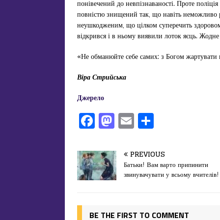
понівечений до невпізнаваності. Проте поліція
повністю знищений так, що навіть неможливо 
неушкодженим, що цілком суперечить здоровом
відкрився і в ньому виявили лоток яєць. Жодне 
«Не обманюйте себе самих: з Богом жартувати не
Віра Стрийська
Джерело
F
M
E
П
a
a
m
од
c
st
ai
іл
PREVIOUS
e
o
l
и
Батьки! Вам варто припинити
звинувачувати у всьому вчителів!
b
d
т
o
o
ис
o
n
я
BE THE FIRST TO COMMENT