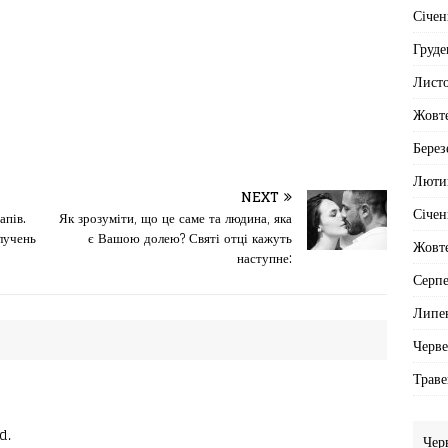
Січен
Груде
Лист
Жовт
Берез
Люти
NEXT
Січен
апів.
Як зрозуміти, що це саме та людина, яка
лучень
є Вашою долею? Святі отці кажуть
Жовт
наступне:
Серп
Липе
Черв
Траве
d.
Чер