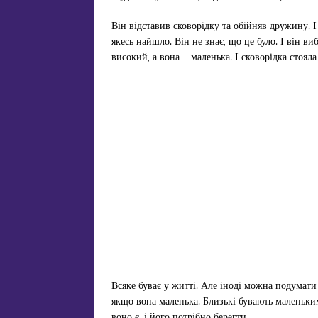
Він відставив сковорідку та обійняв дружину. 
якесь найшло. Він не знає, що це було. І він ви
високий, а вона – маленька. І сковорідка стояла
Всяке буває у житті. Але іноді можна подумати 
якщо вона маленька. Близькі бувають маленьким
воно є, і його потрібно берегти.