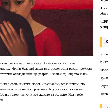
рецеп
Ось в
вбива
ЧЕБР
респі
К
Без к
Житт
були сварки та примирення. Потім сварок не стало. І
мнатах; кімнат було дві, якраз вистачило. Вони разом прожили
Здоро
остаточне охолодження, це розрив – коли люди окремо їдять.
Притч
ен жив своїм життям. Чоловік познайомився із приємною
Реце
ереписувався. Вона його розуміла. А дружина ні з ким не
Цікав
ро що говорити, коли все сказано та все ясно. Коли тебе
ти.