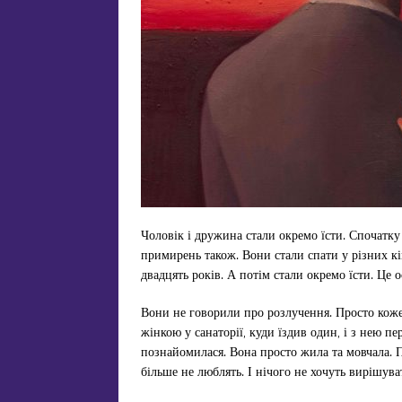
Чоловік і дружина стали окремо їсти. Спочатку 
примирень також. Вони стали спати у різних кі
двадцять років. А потім стали окремо їсти. Це 
Вони не говорили про розлучення. Просто кож
жінкою у санаторії, куди їздив один, і з нею п
познайомилася. Вона просто жила та мовчала. П
більше не люблять. І нічого не хочуть вирішува