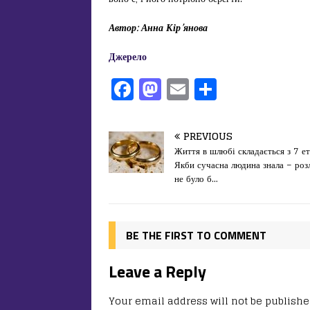
Автор: Анна Кір’янова
Джерело
F
M
E
П
a
a
m
од
c
st
ai
іл
PREVIOUS
e
o
l
и
Життя в шлюбі складається з 7 ет
Якби сучасна людина знала – роз
b
d
т
не було б…
o
o
ис
o
n
я
k
BE THE FIRST TO COMMENT
Leave a Reply
Your email address will not be publishe