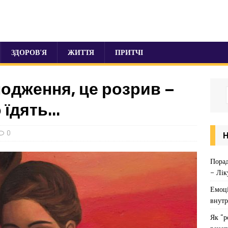
ЗДОРОВ’Я
ЖИТТЯ
ПРИТЧІ
лодження, це розрив –
 їдять…
0
Порад
– Лік
Емоці
внутр
Як “р