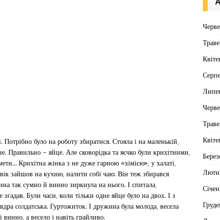
А
Черв
Траве
Квіте
Серп
Липе
Черв
Траве
Квіте
і. Потрібно було на роботу збиратися. Стояла і на маленькій,
не. Правильно – яйце. Але сковорідка та яєчко були крихітними,
Берез
мети… Крихітна жінка з не дуже гарною «хімією», у халаті,
Люти
овік зайшов на кухню, налити собі чаю. Він теж збирався
жина так сумно й винно зиркнула на нього. І спитала,
Січен
згадав. Були часи, коли тільки одне яйце було на двох. І з
Груде
овдра солдатська. Гуртожиток. І дружина була молода, весела
і винно, а весело і навіть грайливо.