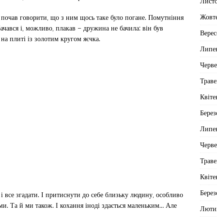
Лист
Жовт
І почав говорити, що з ним щось таке було погане. Помутніння
бачався і, можливо, плакав – дружина не бачила: він був
Верес
 на плиті із золотим кругом яєчка.
Липе
Черв
Траве
Квіте
Берез
Липе
Черв
Траве
Квіте
Берез
і все згадати. І притиснути до себе близьку людину, особливо
и. Та й ми також. І кохання іноді здається маленьким… Але
Люти