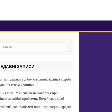
НЕДАВНІ ЗАПИСИ
и та підказки від болю в спині, колінах і хребті
ування соком кропиви
ї на тілі: 12 сигналів нашого тіла про
ішні емоційні проблеми. Почуй своє тіло!
озбити” солі в області шиї – природні, народні