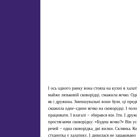
І ось одного ранку вона стояла на кухні в халат
майже ляльковій сковорідці, смажила яєчко. Од
як і дружина. Зменшувальні вони були, ці пред
смажила одне-єдине яєчко на сковорідці. І чол
працювати. І взагалі – збирався він. Іти. І дру
простягаючи сковорідку: «Будеш яєчко?» Він усе 
речей – одна сковорідка, дві вилки. Склянка. К
студентка у халатику. І дивилася не зацьковано 