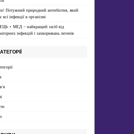
ти
ін! Потужний природний антибіотик, який
є всі інфекції в організмі
ЕЦЬ + МЕД – найкращий засіб від
раторних інфекцій і захворювань легенів
АТЕГОРІЇ
атегорії
я
в'я
і
пти
о