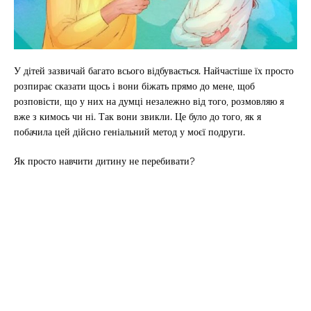
У дітей зазвичай багато всього відбувається. Найчастіше їх просто
розпирає сказати щось і вони біжать прямо до мене, щоб
розповісти, що у них на думці незалежно від того, розмовляю я
вже з кимось чи ні. Так вони звикли. Це було до того, як я
побачила цей дійсно геніальний метод у моєї подруги.
Як просто навчити дитину не перебивати?