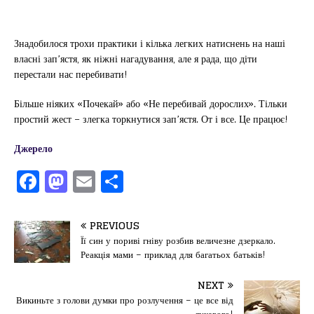
Знадобилося трохи практики і кілька легких натиснень на наші
власні зап’ястя, як ніжні нагадування, але я рада, що діти
перестали нас перебивати!
Більше ніяких «Почекай» або «Не перебивай дорослих». Тільки
простий жест – злегка торкнутися зап’ястя. От і все. Це працює!
Джерело
F
M
E
П
a
a
m
од
c
st
ai
іл
PREVIOUS
e
o
l
и
Її син у пориві гніву розбив величезне дзеркало.
Реакція мами – приклад для багатьох батьків!
b
d
т
o
o
ис
NEXT
Викиньте з голови думки про розлучення – це все від