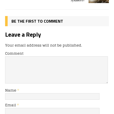
o
n
я
лукавого!
k
BE THE FIRST TO COMMENT
Leave a Reply
Your email address will not be published.
Comment
Name
*
Email
*