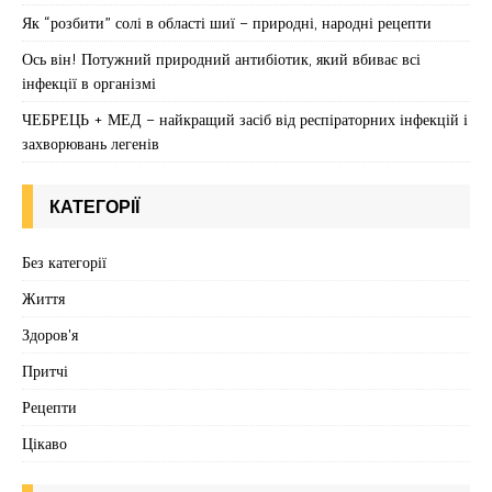
Як “розбити” солі в області шиї – природні, народні рецепти
Ось він! Потужний природний антибіотик, який вбиває всі
інфекції в організмі
ЧЕБРЕЦЬ + МЕД – найкращий засіб від респіраторних інфекцій і
захворювань легенів
КАТЕГОРІЇ
Без категорії
Життя
Здоров'я
Притчі
Рецепти
Цікаво