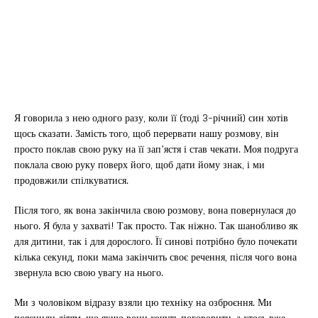
Я говорила з нею одного разу, коли її (тоді 3-річний) син хотів
щось сказати. Замість того, щоб перервати нашу розмову, він
просто поклав свою руку на її зап’ястя і став чекати. Моя подруга
поклала свою руку поверх його, щоб дати йому знак, і ми
продовжили спілкуватися.
Після того, як вона закінчила свою розмову, вона повернулася до
нього. Я була у захваті! Так просто. Так ніжно. Так шанобливо як
для дитини, так і для дорослого. Її синові потрібно було почекати
кілька секунд, поки мама закінчить своє речення, після чого вона
звернула всю свою увагу на нього.
Ми з чоловіком відразу взяли цю техніку на озброєння. Ми
пояснили дітям, що якщо вони хочуть поговорити, а хтось вже