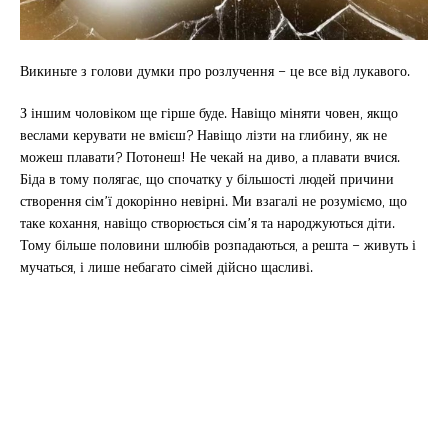
Викиньте з голови думки про розлучення – це все від лукавого.
З іншим чоловіком ще гірше буде. Навіщо міняти човен, якщо
веслами керувати не вмієш? Навіщо лізти на глибину, як не
можеш плавати? Потонеш! Не чекай на диво, а плавати вчися.
Біда в тому полягає, що спочатку у більшості людей причини
створення сім’ї докорінно невірні. Ми взагалі не розуміємо, що
таке кохання, навіщо створюється сім’я та народжуються діти.
Тому більше половини шлюбів розпадаються, а решта – живуть і
мучаться, і лише небагато сімей дійсно щасливі.