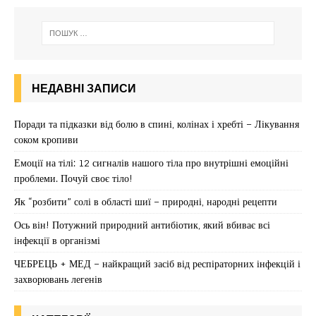
НЕДАВНІ ЗАПИСИ
Поради та підказки від болю в спині, колінах і хребті – Лікування
соком кропиви
Емоції на тілі: 12 сигналів нашого тіла про внутрішні емоційні
проблеми. Почуй своє тіло!
Як “розбити” солі в області шиї – природні, народні рецепти
Ось він! Потужний природний антибіотик, який вбиває всі
інфекції в організмі
ЧЕБРЕЦЬ + МЕД – найкращий засіб від респіраторних інфекцій і
захворювань легенів