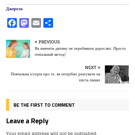
Джерело
F
M
E
П
a
a
m
од
c
st
ai
іл
PREVIOUS
e
o
l
и
Як навчити дитину не перебивати дорослих. Просто
геніальний метод!
b
d
т
o
o
ис
NEXT
Повчальна історія про те, як потрібно реагувати на
o
n
я
злість інших
k
BE THE FIRST TO COMMENT
Leave a Reply
Your email address will not be published.