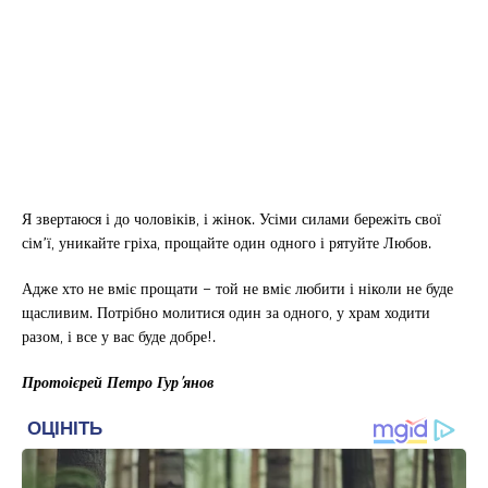
Я звертаюся і до чоловіків, і жінок. Усіми силами бережіть свої
сім’ї, уникайте гріха, прощайте один одного і рятуйте Любов.
Адже хто не вміє прощати – той не вміє любити і ніколи не буде
щасливим. Потрібно молитися один за одного, у храм ходити
разом, і все у вас буде добре!.
Протоієрей Петро Гур’янов