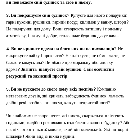
ви поважаєте свій будинок та себе в ньому.
3. Ви покращуєте свій будинок?
Купуєте для нього подарунки:
гарні кухонні рушники, гарний посуд, килимок у ванну, штори?
Це подарунки для дому. Вони створюють затишну і приємну
атмосферу, і на душі добре, тепло, наче будинок дякує вам…
4. Ви не кричите вдома на близьких чи на вихованців?
Не
викрикуєте лайку і прокляття? Не пліткуєте, не обмовляєте, не
бажаєте комусь зла? Ви дбаєте про моральну обстановку
вдома?
Значить, шануєте свій будинок. Свій особистий
ресурсний та захисний простір.
5. Ви не пускаєте до свого дому всіх поспіль?
Компанію
нетверезих друзів, які кричать, забруднюють будинок, ламають
дрібні речі, розбивають посуд, кажуть непристойності?
Чи знайомих не запрошуєте, які ниють, скаржаться, пліткують
годинами, жадібно розглядають оздоблення вашого будинку? Або
насміхаються з нього: мовляв, який він маленький! Які потворні
шпалери! Який вид із вікна нудний!