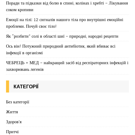
Поради та підказки від болю в спині, колінах і хребті – Лікування
соком кропиви
Емоції на тілі: 12 сигналів нашого тіла про внутрішні емоційні
проблеми. Почуй своє тіло!
Як “розбити” солі в області шиї – природні, народні рецепти
Ось він! Потужний природний антибіотик, який вбиває всі
інфекції в організмі
ЧЕБРЕЦЬ + МЕД – найкращий засіб від респіраторних інфекцій і
захворювань легенів
КАТЕГОРІЇ
Без категорії
Життя
Здоров'я
Притчі