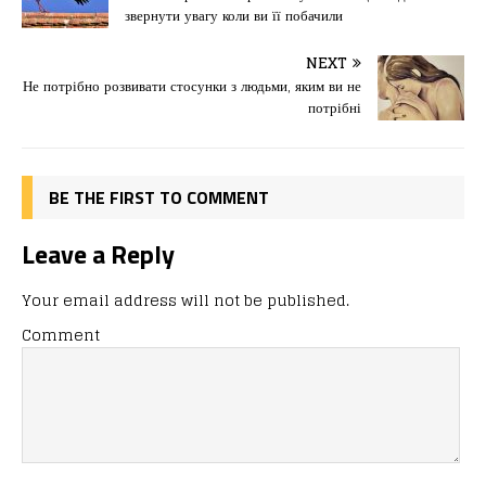
e
o
l
и
звернути увагу коли ви її побачили
b
d
т
o
o
ис
NEXT
Не потрібно розвивати стосунки з людьми, яким ви не
o
n
я
потрібні
k
BE THE FIRST TO COMMENT
Leave a Reply
Your email address will not be published.
Comment