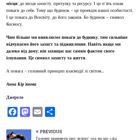
місця:
до місця захисту, притулку та ресурсу. І це п’ять ознак
поваги до себе. Тому що будинок – це проекція нашої особистості.
І це повага до Всесвіту, до його законів. Бо будинок – символ
Космосу.
Чим більше ми виявляємо поваги до будинку, тим сильніше
відчуваємо його захист та підживлення. Навіть якщо ми
далеко від дому; він захищає нас самим фактом свого
існування. Це символ захисту та життя.
А повага – головний принцип взаємодії зі світом…
Анна Кір’янова
Джерело
F
M
E
П
a
a
m
од
c
st
ai
іл
PREVIOUS
Головні прикмети про лелеку: ось на що слід