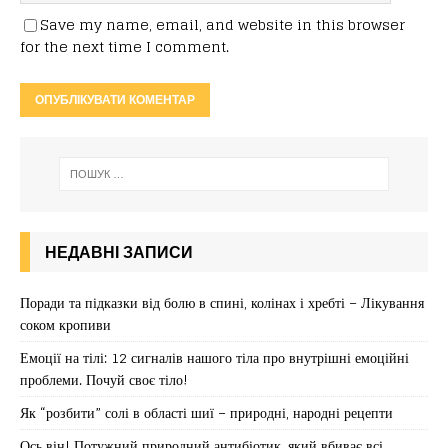
Save my name, email, and website in this browser
for the next time I comment.
НЕДАВНІ ЗАПИСИ
Поради та підказки від болю в спині, колінах і хребті – Лікування
соком кропиви
Емоції на тілі: 12 сигналів нашого тіла про внутрішні емоційні
проблеми. Почуй своє тіло!
Як “розбити” солі в області шиї – природні, народні рецепти
Ось він! Потужний природний антибіотик, який вбиває всі