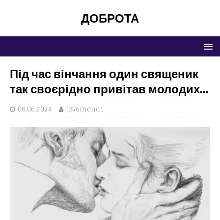
ДОБРОТА
Під час вінчання один священик
так своєрідно привітав молодих…
06.06.2024
fcvomond1