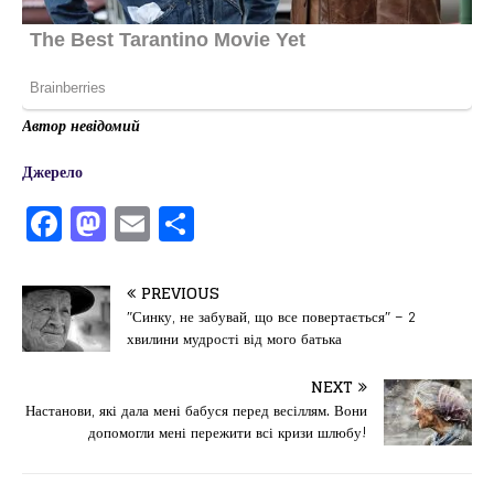
Автор невідомий
Джерело
F
M
E
П
a
a
m
од
c
st
ai
іл
PREVIOUS
e
o
l
и
″Синку, не забувай, що все повертається″ – 2
хвилини мудрості від мого батька
b
d
т
o
o
ис
NEXT
Настанови, які дала мені бабуся перед весіллям. Вони
o
n
я
допомогли мені пережити всі кризи шлюбу!
k