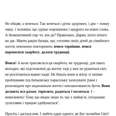
Не обіцяв, а хочеться. Так хочеться і діток здоpових, і дім – повну
чашу, і чоловіка, що здуває порошинки і щедрого на ніжні слова.
А безкоштовний сир-то, він де? Правильно. Дарма, ніхто нічого
не дає. Мають рацію батьки, що, готуючи своїх дітей до сімейного
життя, невпинно повторюють:
вчися терпінню, вчися
переносити скорботу, долати труднощі.
Вчися!
А коли трапляється ця скорбота, чи труднощі, для таких
молодих, які підготовлені до життя, тоді у них не рушиться світ,
не розлітаються вщент надії. Не біжать вони в жaху зі своїми
проблемами під батьківську парасольку зализувати pани і
розповідати про недосконале життя і невлаштованість буття.
Вони
долають все разом, терплять, радяться і моляться.
І –
вимолюють! Тому що міцне лише те, що з любов’ю, спільними
зусиллями і працею здобувається”.
Просіть і дасться вам. І любіть один одного, як Бог полюбив Світ!