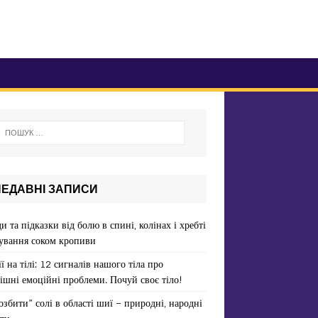
НЕДАВНІ ЗАПИСИ
и та підказки від болю в спині, колінах і хребті
ування соком кропиви
ї на тілі: 12 сигналів нашого тіла про
ішні емоційні проблеми. Почуй своє тіло!
озбити” солі в області шиї – природні, народні