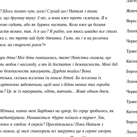
Лист
Жовт
о? Шось погано чую, алло! Слухай шо! Наталя з тими
, що другому внуку 3 міс, а вони вже третє склепали. Я в
Верес
оплю садить, або як буряки чистить. Коли вже ця богиня
Липе
стя велике, так. А я шо? Я радію, але якось швидко все стало.
ки є, то третя хай буде дівчинка. Галю, мо і я на рєснічки
Черв
аєм, на старості років?»
Траве
ри діта! Мої діти помішались, ґвалт! Невістка сказала, що
Квіте
 любов і насолоду, а він їй достаток і безопасность. Мені дід
о безопасность заказувать. Дурдом якийсь! Вони
Берез
ільки, скільки всєлєнна їм пошле дітей. Бо всєлєнна їх
Липе
х картоплею забезпечила, щоб нам з дідом менше тих городів
и? Це ж їх накормить, одіть, вивчить… Живе одним днем,
Черв
Траве
 Мітька, капни мені Барбовал на цукор, бо серце зробилось, як
Квіте
медитірували. Називається «дурне поїхало в турне». Так,
Берез
поки я гляділа 4 онуків? Просвітлились! Поки Наталя з
 лазили, ці малі спиногризи всі закрутки ще в серпні зжерли.
Люти