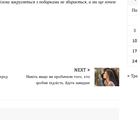
лєна закругляться з подарками не збирається, а ми ще хочем
Пн
3
10
17
24
NEXT
« Тра
перед
Навіть якщо ви пробачили того, хто
зробив підлість, йдіть швидше