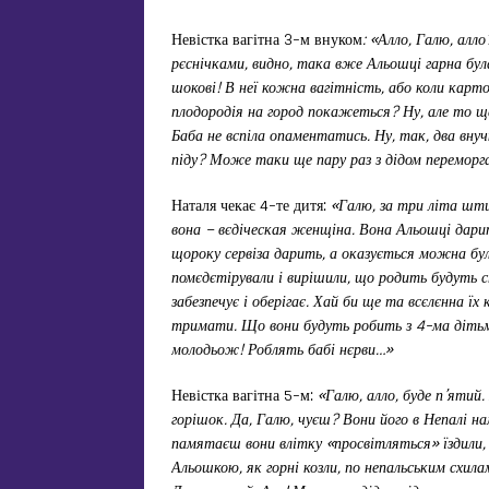
Невістка вагітна 3-м внуком
: «Алло, Галю, алл
рєснічками, видно, така вже Альошці гарна була
шокові! В неї кожна вагітність, або коли карт
плодородія на город покажеться? Ну, але то ща
Баба не вспіла опаментатись. Ну, так, два внуч
піду? Може таки ще пару раз з дідом переморг
Наталя чекає 4-те дитя:
«Галю, за три літа шти
вона – вєдіческая женщіна. Вона Альошці дарить
щороку сервіза дарить, а оказується можна бул
помєдєтірували і вирішили, що родить будуть ст
забезпечує і оберігає. Хай би ще та всєлєнна ї
тримати. Що вони будуть робить з 4-ма дітьм
молодьож! Роблять бабі нєрви…»
Невістка вагітна 5-м:
«Галю, алло, буде п’ятий.
горішок. Да, Галю, чуєш? Вони його в Непалі на
памятаєш вони влітку «просвітляться» їздили, 
Альошкою, як горні козли, по непальським схилам