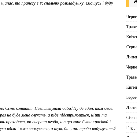
А
у щипає, то принесу в їх спальню розкладушку, вмощусь і буду
Черв
Траве
Квіте
Серп
Липе
Черв
Траве
Квіте
Берез
Люти
ов! Єсть контакт. Невпильнувала баба! Ну де єдин, там двоє.
раз не буде мене слухать, а піде підстрижеться, нігті та
Січен
ь проходила, як висрана ягода, а в цю хоче бути красівой і
Груде
ха вділа і вже спокуслива, а тут, бач, шо треба видумувать?