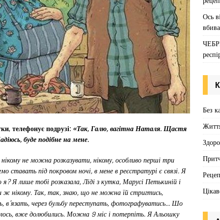
рецеп
Ось в
вбива
ЧЕБР
респі
К
Без к
Житт
ки, телефонує подрузі:
«Так, Галю, вагітна Наталя. Щастя
діюсь, буде подібне на мене.
Здоро
Притч
ь нікому не можна розказувати, нікому, особливо перші три
демо ставать під покровом ночі, в мене в реєстратурі є связі. Я
Реце
 я? Я лише тобі розказала, Ліді з кутка, Марусі Петькиній і
Цікав
и ж нікому. Так, так, знаю, що не можна їй стригтись,
ь, в’язать, через бульбу переступать, фотографуватись… Шо
ось, вже долюбились. Можна 9 міс і потерпіть. Я Альошку