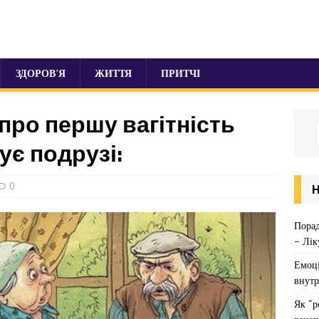
ЗДОРОВ’Я
ЖИТТЯ
ПРИТЧІ
про першу вагітність
ує подрузі:
0
Порад
– Лік
Емоці
внутр
Як “р