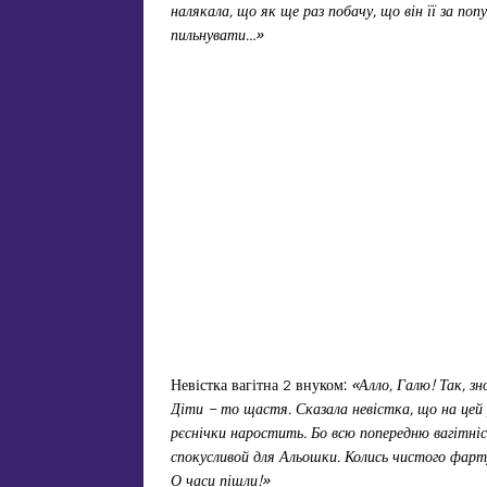
налякала, що як ще раз побачу, що він її за поп
пильнувати…»
Невістка вагітна 2 внуком:
«Алло, Галю! Так, зн
Діти – то щастя. Сказала невістка, що на цей 
рєснічки наростить. Бо всю попередню вагітніст
спокусливой для Альошки. Колись чистого фарту
О часи пішли!»