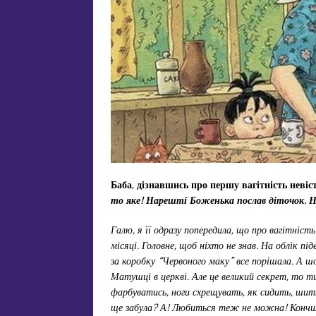
Баба, дізнавшись про першу вагітність невіст
то яке! Нарешті Боженька послав діточок. На
Галю, я її одразу попередила, що про вагітніст
місяці. Головне, щоб ніхто не знав. На облік пі
за коробку “Червоного маку” все порішала. А шо
Матушці в церкві. Але це великий секрет, то т
фарбуватись, ноги схрещувать, як сидить, шит
ще забула? А! Любиться теж не можна! Кончил