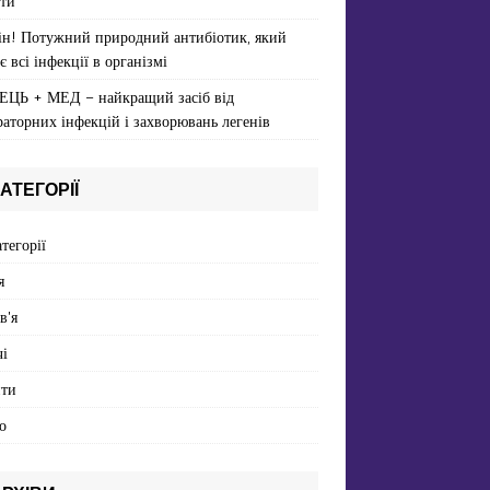
ти
ін! Потужний природний антибіотик, який
є всі інфекції в організмі
ЕЦЬ + МЕД – найкращий засіб від
раторних інфекцій і захворювань легенів
АТЕГОРІЇ
атегорії
я
в'я
і
пти
о