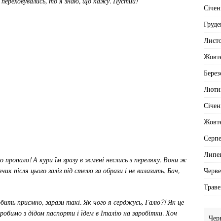
м переховувались, то я знаю, що кажу. Пустий!
Січен
Груде
Лист
Жовт
Берез
Люти
Січен
Жовт
Серп
Липе
о пропало! А кури їм зразу в жмені неслись з переляку. Вони ж
Черв
чик після цього заліз під стелю за образи і не вилазить. Бач,
Траве
бить приємно, зарази такі. Як чого я серджусь, Галю?! Як це
 робимо з дідом паспорти і їдем в Італію на заробітки. Хоч
Чер