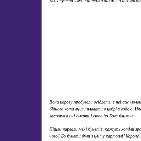
Льох пустий. Ага! Ми там з дідом від них часо
Вони корову пробували осідлать, в неї аж молок
бідного кота вчили плавати в цебрі з водою. Няв
заглянув в очі смерті і став до Бога ближче.
Пішли нарвали мені букетів, кажуть хотіли зро
чого? Бо букети були з цвіту картоплі! Короче,