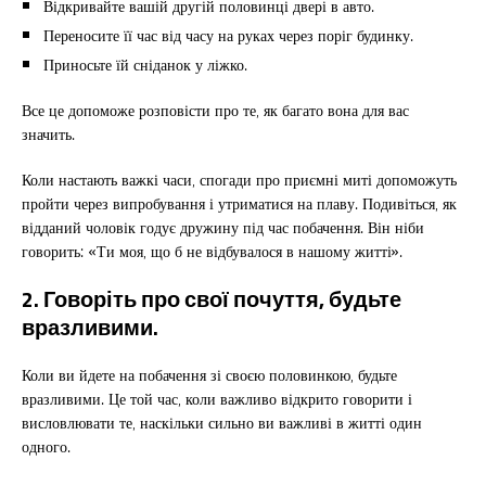
Відкривайте вашій другій половинці двері в авто.
Переносите її час від часу на руках через поріг будинку.
Приносьте їй сніданок у ліжко.
Все це допоможе розповісти про те, як багато вона для вас
значить.
Коли настають важкі часи, спогади про приємні миті допоможуть
пройти через випробування і утриматися на плаву. Подивіться, як
відданий чоловік годує дружину під час побачення. Він ніби
говорить: «Ти моя, що б не відбувалося в нашому житті».
2. Говоріть про свої почуття, будьте
вразливими.
Коли ви йдете на побачення зі своєю половинкою, будьте
вразливими. Це той час, коли важливо відкрито говорити і
висловлювати те, наскільки сильно ви важливі в житті один
одного.