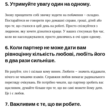
5. Утримуйте увагу один на одному.
Знову прищепити собі звичку ходити на побачення – складно.
Постарайтеся не говорити про домашні справи, гроші, дітей або
про те, що сталося в цей день на роботі. Просто спілкуйтеся з
людиною, яку хочете дізнатися краще. У ваших стосунках був час,
коли ви насолоджувалися, просто дивлячись в очі один одному.
6. Коли партнер не може дати вам
рівноцінну кількість любові, любіть його
в два рази сильніше.
Не рахуйте, хто і скільки кому винен. Любити – значить віддавати,
нічого не чекаючи взамін. Справжня любов вимагає радикального
перегляду очікувань. Не потрібно чекати, що партнер зробить вас
щасливим, думайте більше про те, що ви самі можете йому дати.
Це і є любов.
7. Важливим є те, що ви робите.