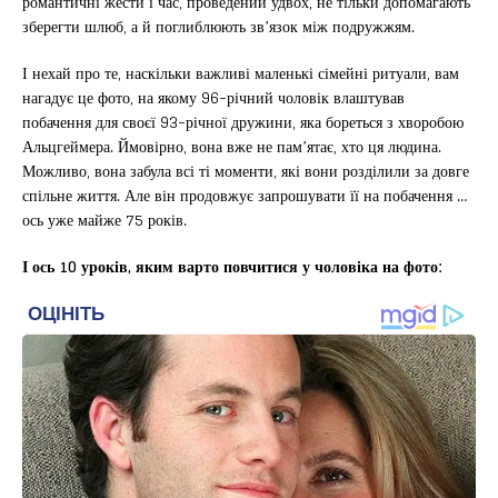
романтичні жести і час, проведений удвох, не тільки допомагають
зберегти шлюб, а й поглиблюють зв’язок між подружжям.
І нехай про те, наскільки важливі маленькі сімейні ритуали, вам
нагадує це фото, на якому 96-річний чоловік влаштував
побачення для своєї 93-річної дружини, яка бореться з хворобою
Альцгеймера. Ймовірно, вона вже не пам’ятає, хто ця людина.
Можливо, вона забула всі ті моменти, які вони розділили за довге
спільне життя. Але він продовжує запрошувати її на побачення …
ось уже майже 75 років.
І ось 10 уроків, яким варто повчитися у чоловіка на фото: