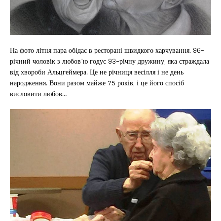
На фото літня пара обідає в ресторані швидкого харчування. 96-
річний чоловік з любов’ю годує 93-річну дружину, яка страждала
від хвороби Альцгеймера. Це не річниця весілля і не день
народження. Вони разом майже 75 років, і це його спосіб
висловити любов…