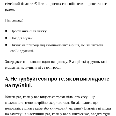
сімейний бюджет. Є безліч простих способів тепло провести час
разом.
Наприклад:
Прогулянка біля пляжу
Похід в музей
Пікнік на природі під акомпанемент віршів, які ви читаєте
своїй дружині.
Зосередьтеся виключно один на одному. Емоції, які дарують такі
моменти, не купити ні за які гроші.
4. Не турбуйтеся про те, як ви виглядаєте
на публіці.
Кожен раз, коли у вас видається трохи вільного часу – це
можливість, якою потрібно скористатися. Ви дізналися, що
неподалік є цікаве кафе або книжковий магазин? Візьміть ці місця
на замітку і в наступний раз, коли у вас з’явиться час, зводіть туди