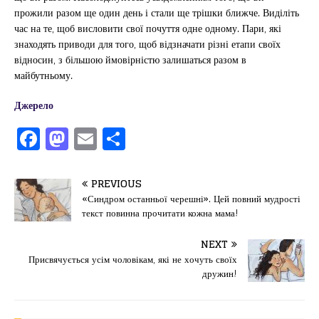
прожили разом ще один день і стали ще трішки ближче. Виділіть
час на те, щоб висловити свої почуття одне одному. Пари, які
знаходять приводи для того, щоб відзначати різні етапи своїх
відносин, з більшою ймовірністю залишаться разом в
майбутньому.
Джерело
F
M
E
П
a
a
m
од
c
st
ai
іл
PREVIOUS
e
o
l
и
«Синдром останньої черешні». Цей повний мудрості
текст повинна прочитати кожна мама!
b
d
т
o
o
ис
NEXT
Присвячується усім чоловікам, які не хочуть своїх
o
n
я
дружин!
k