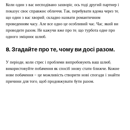
Коли один з вас несподівано захворіє, ось тоді другий партнер і
показує своє справжнє обличчя. Так, перебувати вдома через те,
що один з вас хворий, складно назвати романтичним
проведенням часу. Але все одно це особливий час. Час, який ви
проводите разом. Не кажучи вже про те, що турбота одне про
одного зміцнює шлюб.
8. Згадайте про те, чому ви досі разом.
У періоди, коли стрес і проблеми випробовують ваш шлюб,
використовуйте побачення як спосіб знову стати ближче. Кожне
нове побачення – це можливість створити нові спогади і знайти
причини для того, щоб продовжувати бути разом.