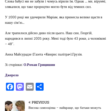
Слова бабусі ми не забули і чомусь вірили їм. Однак … ми, віруючі,
злякалися, що таке пророцтво могло бути від темних сил.
У 2000 році ми удочерили Маріам, яка принесла велике щастя в
нашу сім’ю…
Але трапилося дійсно диво після цього. Наш син, Георгій,
народився в липні 2005 року. Мені тоді було 43 роки, а чоловікові
– 48″.
Анна Майсурадзе (Газета «Квирис палітра»).Грузія.
Зі сторінки:
О.Роман Грицишин
Джерело
F
M
E
П
a
a
m
од
c
st
ai
іл
PREVIOUS
e
o
l
и
Висока самооцінка – найкраще, що батьки можуть