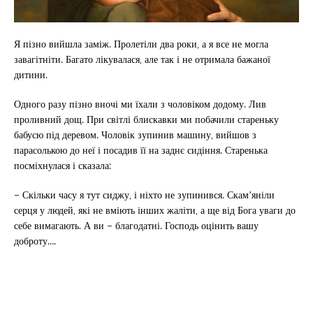
Я пізно вийшла заміж. Пролетіли два роки, а я все не могла
завагітніти. Багато лікувалася, але так і не отримала бажаної
дитини.
Одного разу пізно вночі ми їхали з чоловіком додому. Лив
проливний дощ. При світлі блискавки ми побачили стареньку
бабусю під деревом. Чоловік зупинив машину, вийшов з
парасолькою до неї і посадив її на заднє сидіння. Старенька
посміхнулася і сказала:
– Скільки часу я тут сиджу, і ніхто не зупинився. Скам’яніли
серця у людей, які не вміють інших жаліти, а ще від Бога уваги до
себе вимагають. А ви – благодатні. Господь оцінить вашу
доброту….