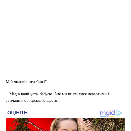
Мій чоловік перебив її:
– Мед в ваші уста, бабусю. Але ми виявилися невартими і
звичайного людського щастя…