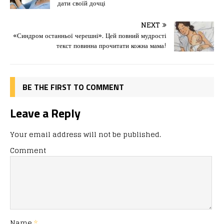
дати своїй дочці
b
d
т
o
o
ис
NEXT
«Синдром останньої черешні». Цей повний мудрості
o
n
я
текст повинна прочитати кожна мама!
k
BE THE FIRST TO COMMENT
Leave a Reply
Your email address will not be published.
Comment
Name
*