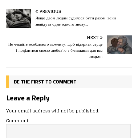
a
a
m
од
c
st
ai
іл
PREVIOUS
e
o
l
и
Якщо двом людям судилося бути разом, вони
знайдуть одне одного знову…
b
d
т
o
o
ис
NEXT
Не чекайте особливого моменту, щоб відкрити серце
o
n
я
і поділитися своєю любов’ю з близькими для вас
k
людьми
BE THE FIRST TO COMMENT
Leave a Reply
Your email address will not be published.
Comment