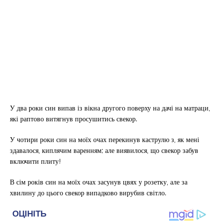
У два роки син випав із вікна другого поверху на дачі на матраци,
які раптово витягнув просушитись свекор.
У чотири роки син на моїх очах перекинув каструлю з, як мені
здавалося, киплячим варенням; але виявилося, що свекор забув
включити плиту!
В сім років син на моїх очах засунув цвях у розетку, але за
хвилину до цього свекор випадково вирубив світло.