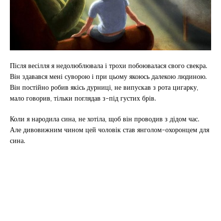
Після весілля я недолюблювала і трохи побоювалася свого свекра.
Він здавався мені суворою і при цьому якоюсь далекою людиною.
Він постійно робив якісь дурниці, не випускав з рота цигарку,
мало говорив, тільки поглядав з-під густих брів.
Коли я народила сина, не хотіла, щоб він проводив з дідом час.
Але дивовижним чином цей чоловік став янголом-охоронцем для
сина.