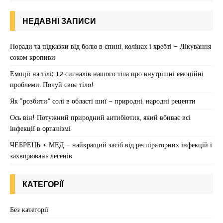
НЕДАВНІ ЗАПИСИ
Поради та підказки від болю в спині, колінах і хребті – Лікування
соком кропиви
Емоції на тілі: 12 сигналів нашого тіла про внутрішні емоційні
проблеми. Почуй своє тіло!
Як “розбити” солі в області шиї – природні, народні рецепти
Ось він! Потужний природний антибіотик, який вбиває всі
інфекції в організмі
ЧЕБРЕЦЬ + МЕД – найкращий засіб від респіраторних інфекцій і
захворювань легенів
КАТЕГОРІЇ
Без категорії