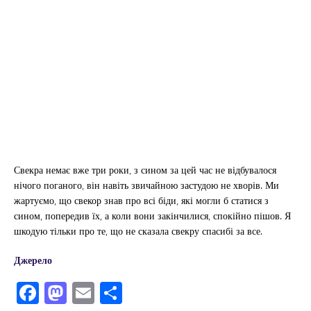
Свекра немає вже три роки, з сином за цей час не відбувалося
нічого поганого, він навіть звичайною застудою не хворів. Ми
жартуємо, що свекор знав про всі біди, які могли б статися з
сином, попередив їх, а коли вони закінчилися, спокійно пішов. Я
шкодую тільки про те, що не сказала свекру спасибі за все.
Джерело
F
M
E
П