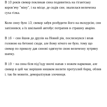
В 10 років свекор покликав сина подивитись на гігантську
коров’ячу “міну”, і на місце, де сидів син, звалилася величезна
суха гілка.
Коли сину було 13, свекор забув розбудити його на екскурсію, син
запізнився, а їх шкільний автобус потрапив в страшну аварію.
В 16 – син йшов до друзів на Новий рік, послизнувся і впав
головою на бетонні сходи, але йому нічого не було, тому що
свекор по приколу дав синові одягнути свою величезну хутряну
шапку.
В 19 – на сина біля під’їзду вночі напав з ножем наркоман, але
свекор в цей час вирішив нишком вилити протухлий борщ, облив
і, так би мовити, деморалізував злочинця.