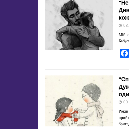
“Не
Див
кож
03
Мій с
Бабус
“Сп
Дуж
оди
03
Років
прийм
брига