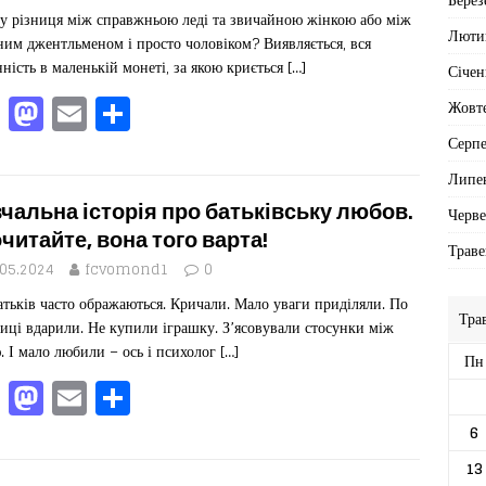
o
n
у різниця між справжньою леді та звичайною жінкою або між
k
Люти
ним джентльменом і просто чоловіком? Виявляється, вся
нність в маленькій монеті, за якою криється
[…]
Січен
F
M
E
П
Жовт
a
a
m
од
Серп
c
st
ai
іл
Липе
e
o
l
ит
чальна історія про батьківську любов.
Черв
b
d
ис
читайте, вона того варта!
Траве
o
o
я
.05.2024
fcvomond1
0
атьків часто ображаються. Кричали. Мало уваги приділяли. По
o
n
Тра
иці вдарили. Не купили іграшку. З’ясовували стосунки між
k
. І мало любили – ось і психолог
[…]
Пн
F
M
E
П
a
a
m
од
6
c
st
ai
іл
13