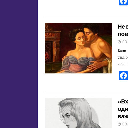
Не 
пов
03
Коли 
стіл.
сіла
[
«Вх
оди
важ
03