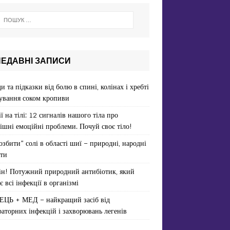
НЕДАВНІ ЗАПИСИ
и та підказки від болю в спині, колінах і хребті
ування соком кропиви
ї на тілі: 12 сигналів нашого тіла про
ішні емоційні проблеми. Почуй своє тіло!
озбити” солі в області шиї – природні, народні
ти
ін! Потужний природний антибіотик, який
є всі інфекції в організмі
ЕЦЬ + МЕД – найкращий засіб від
раторних інфекцій і захворювань легенів