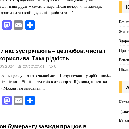
o
n
вали наші друзі – сімейна пара. Після вечері, я, як завжди,
К
k
 допомагати своїй дружині прибирати
[…]
F
M
E
П
Без к
a
a
m
од
Житт
c
st
ai
іл
Здоро
e
o
l
ит
и нас зустрічають – це любов, чиста і
Притч
b
d
ис
корислива. Така рідкість…
Реце
o
o
я
.05.2024
fcvomond1
0
Цікав
 жінка розлучилася з чоловіком. ( Почуття-вони у дрібницях)…
o
n
 нісенітниці. Він її не зустрів в аеропорту. Що вона, маленька,
k
А
о? Можна там замовити
[…]
F
M
E
П
Черв
a
a
m
од
Траве
c
st
ai
іл
Квіте
e
o
l
ит
он бумерангу завжди працює в