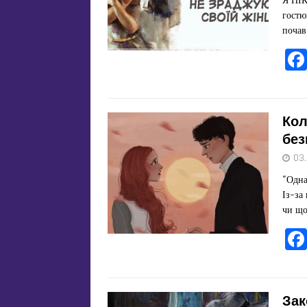
гостю
почав
Кол
без
03
“Одна
Із-за
чи щ
Зак