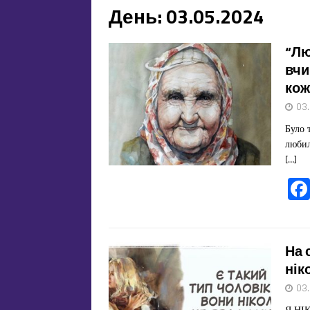
День:
03.05.2024
“Лю
вчи
кож
03
Було 
любил
[…]
На 
нік
03
Я НІК