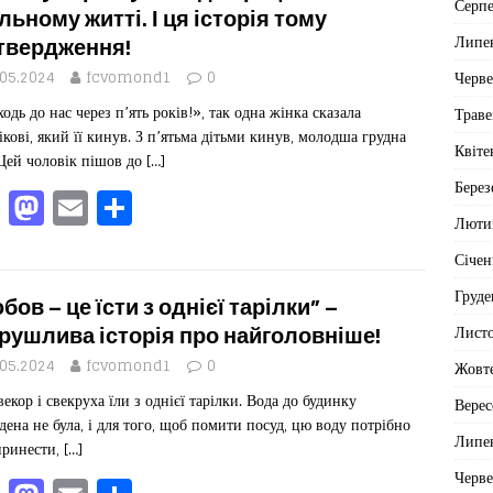
Серп
b
d
ис
льному житті. І ця історія тому
Липе
твердження!
o
o
я
Черв
.05.2024
fcvomond1
0
o
n
одь до нас через п’ять років!», так одна жінка сказала
Траве
k
ікові, який її кинув. З п’ятьма дітьми кинув, молодша грудна
Квіте
 Цей чоловік пішов до
[…]
Берез
F
M
E
П
Люти
a
a
m
од
Січен
c
st
ai
іл
Груде
e
o
l
ит
бов – це їсти з однієї тарілки” –
b
d
ис
Лист
рушлива історія про найголовніше!
o
o
я
.05.2024
fcvomond1
0
Жовт
векор і свекруха їли з однієї тарілки. Вода до будинку
o
n
Верес
дена не була, і для того, щоб помити посуд, цю воду потрібно
k
Липе
принести,
[…]
Черв