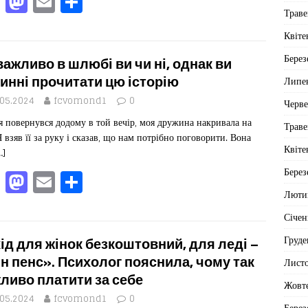
F
M
E
П
Траве
a
a
m
од
c
st
ai
іл
Квіте
e
o
l
ит
Берез
важливо в шлюбі ви чи ні, однак ви
b
d
ис
инні прочитати цю історію
Липе
o
o
я
.05.2024
fcvomond1
0
Черв
я повернувся додому в той вечір, моя дружина накривала на
o
n
Траве
 Я взяв її за руку і сказав, що нам потрібно поговорити. Вона
k
Квіте
…]
F
M
E
П
Берез
a
a
m
од
Люти
c
st
ai
іл
Січен
e
o
l
ит
Груде
ід для жінок безкоштовний, для леді –
b
d
ис
н пенс». Психолог пояснила, чому так
Лист
ливо платити за себе
o
o
я
Жовт
.05.2024
fcvomond1
0
Берез