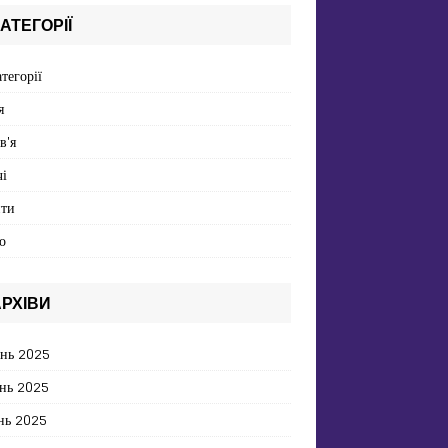
АТЕГОРІЇ
атегорії
я
в'я
і
пти
о
РХІВИ
ень 2025
нь 2025
нь 2025