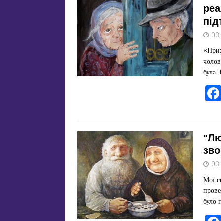
реа
під
03
«Прих
чолов
була.
“Лю
зво
03
Мої с
прове
було 