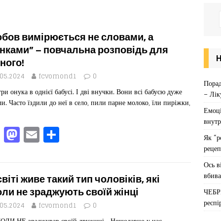
бов вимірюється не словами, а
нками” – повчальна розповідь для
ного!
.05.2024
fcvomond1
0
Порад
три онука в однієї бабусі. І дві внучки. Вони всі бабусю дуже
– Лік
и. Часто їздили до неї в село, пили парне молоко, їли пиріжки,
Емоці
внутр
F
M
E
П
Як “р
a
a
m
од
рецеп
c
st
ai
іл
Ось в
e
o
l
ит
вбива
світі живе такий тип чоловіків, які
b
d
ис
оли не зраджують своїй жінці
ЧЕБР
респі
o
o
я
.05.2024
fcvomond1
0
ОЛИ НЕ зраджував своїй дружині… Нещодавно у нас