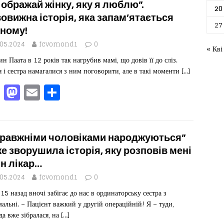
e
o
l
ит
 ображай жінку, яку я люблю”.
20
b
d
ис
овижна історія, яка запам’ятається
27
ному!
o
o
я
.05.2024
fcvomond1
0
o
n
« Кві
ин Паата в 12 років так нагрубив мамі, що довів її до сліз.
k
я і сестра намагалися з ним поговорити, але в такі моменти
[…]
F
M
E
П
a
a
m
од
c
st
ai
іл
e
o
l
ит
равжніми чоловіками народжуються”
b
d
ис
е зворушила історія, яку розповів мені
н лікар…
o
o
я
.05.2024
fcvomond1
0
o
n
 15 назад вночі забігає до нас в ординаторську сестра з
k
альні. – Пацієнт важкий у другій операційній! Я – туди,
да вже зібралася, на
[…]