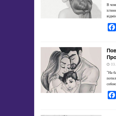
В чом
істин
відмі
Пов
Про
03
“На б
потил
собою