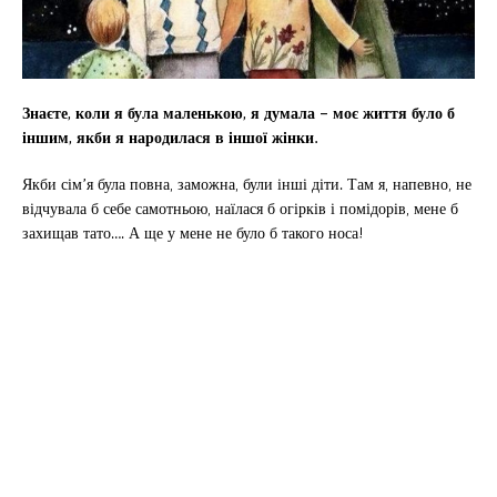
Знаєте, коли я була маленькою, я думала – моє життя було б
іншим, якби я народилася в іншої жінки.
Якби сім’я була повна, заможна, були інші діти. Там я, напевно, не
відчувала б себе самотньою, наїлася б огірків і помідорів, мене б
захищав тато…. А ще у мене не було б такого носа!