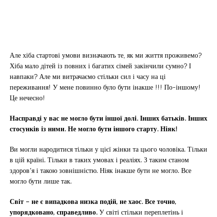
Але хіба стартові умови визначають те, як ми життя проживемо?
Хіба мало дітей із повних і багатих сімей закінчили сумно? І
навпаки? Але ми витрачаємо стільки сил і часу на ці
переживання! У мене повинно було бути інакше !!! По-іншому!
Це нечесно!
Насправді у вас не могло бути іншої долі. Інших батьків. Інших
стосунків із ними. Не могло бути іншого старту. Ніяк!
Ви могли народитися тільки у цієї жінки та цього чоловіка. Тільки
в цій країні. Тільки в таких умовах і реаліях. З таким станом
здоров’я і такою зовнішністю. Ніяк інакше бути не могло. Все
могло бути лише так.
Світ – не є випадкова низка подій, не хаос. Все точно,
упорядковано, справедливо.
У світі стільки переплетінь і