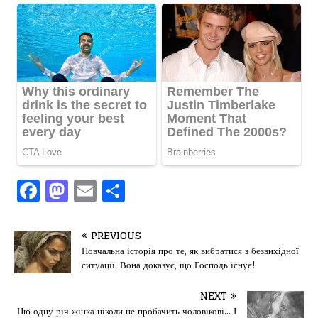
F
M
E
П
a
a
m
од
c
st
ai
іл
PREVIOUS
e
o
l
и
Повчальна історія про те, як вибратися з безвихідної
ситуації. Вона доказує, що Господь існує!
b
d
т
o
o
ис
NEXT
Цю одну річ жінка ніколи не пробачить чоловікові… І