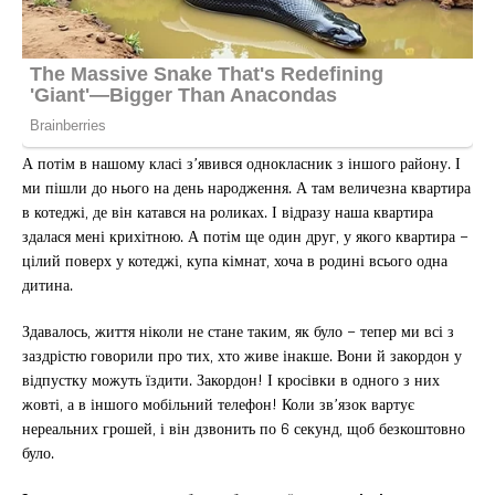
А потім в нашому класі з’явився однокласник з іншого району. І
ми пішли до нього на день народження. А там величезна квартира
в котеджі, де він катався на роликах. І відразу наша квартира
здалася мені крихітною. А потім ще один друг, у якого квартира –
цілий поверх у котеджі, купа кімнат, хоча в родині всього одна
дитина.
Здавалось, життя ніколи не стане таким, як було – тепер ми всі з
заздрістю говорили про тих, хто живе інакше. Вони й закордон у
відпустку можуть їздити. Закордон! І кросівки в одного з них
жовті, а в іншого мобільний телефон! Коли зв’язок вартує
нереальних грошей, і він дзвонить по 6 секунд, щоб безкоштовно
було.