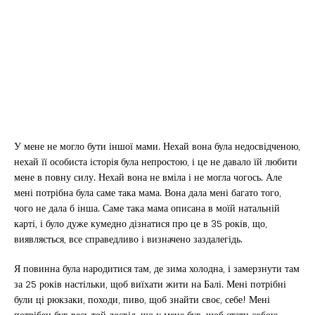
У мене не могло бути іншої мами. Нехай вона була недосвідченою,
нехай її особиста історія була непростою, і це не давало їй любити
мене в повну силу. Нехай вона не вміла і не могла чогось. Але
мені потрібна була саме така мама. Вона дала мені багато того,
чого не дала б інша. Саме така мама описана в моїй натальній
карті, і було дуже кумедно дізнатися про це в 35 років, що,
виявляється, все справедливо і визначено заздалегідь.
Я повинна була народитися там, де зима холодна, і замерзнути там
за 25 років настільки, щоб виїхати жити на Балі. Мені потрібні
були ці рюкзаки, походи, пиво, щоб знайти своє, себе! Мені
потрібен був весь той досвід, що у мене був, щоб стати собою.