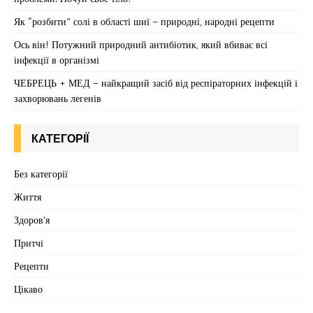
Як “розбити” солі в області шиї – природні, народні рецепти
Ось він! Потужний природний антибіотик, який вбиває всі
інфекції в організмі
ЧЕБРЕЦЬ + МЕД – найкращий засіб від респіраторних інфекцій і
захворювань легенів
КАТЕГОРІЇ
Без категорії
Життя
Здоров'я
Притчі
Рецепти
Цікаво