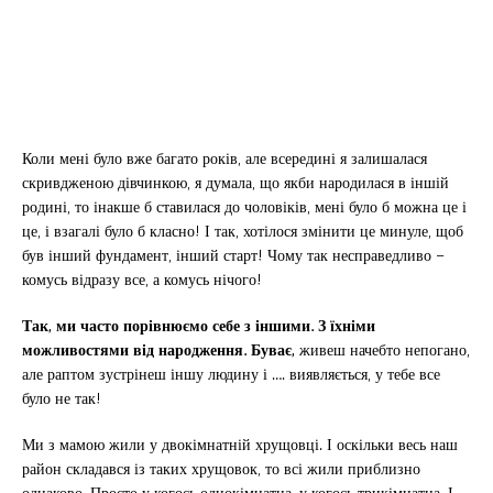
Коли мені було вже багато років, але всередині я залишалася
скривдженою дівчинкою, я думала, що якби народилася в іншій
родині, то інакше б ставилася до чоловіків, мені було б можна це і
це, і взагалі було б класно! І так, хотілося змінити це минуле, щоб
був інший фундамент, інший старт! Чому так несправедливо –
комусь відразу все, а комусь нічого!
Так, ми часто порівнюємо себе з іншими. З їхніми
можливостями від народження. Буває,
живеш начебто непогано,
але раптом зустрінеш іншу людину і …. виявляється, у тебе все
було не так!
Ми з мамою жили у двокімнатній хрущовці. І оскільки весь наш
район складався із таких хрущовок, то всі жили приблизно
однаково. Просто у когось однокімнатна, у когось трикімнатна. І