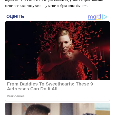
мене все влаштовувало – у мене ж була своя кімната!