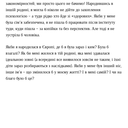
закономірностей, ми просто цього не бачимо! Народившись в
іншій родині, я могла б ніколи не дійти до захоплення
психологією – а туди рідко хто йде зі «здорових». Якби у мене
була сім’я забезпечена, я не пішла б працювати після інституту
туди, куди пішла – за копійки та без перспектив. Але тоді я не
зустріла б чоловіка.
Якби я народилася в Європі, де б я була зараз і ким? Була б
взагалі? Як би мені жилося в тій родині, яка мені здавалася
ідеальною зовні (а всередині все виявилося зовсім не таким, і їхні
діти зараз розбираються з наслідками). Якби у мене був інший ніс,
інше ім’я – що змінилося б у моєму житті? І в мені самій? І чи на
благо було б це?