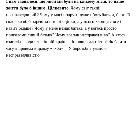
І нам здавалося, що якби ми були на їхньому місці, то наше
життя було б іншим. Цілковито.
Чому світ такий
несправедливий? Чому у моєї подруги дуже п’ють батьки, б’ють її
головою об батарею за погані оцінки, а у цього хлопця є все і
навіть більше? Чому у мене немає батька, а у когось просто
приголомшливий батько? Чому все так несправедливо? А хтось
взагалі народився в іншій країні, з іншою реальністю! Як багато
часу я провела в цьому «якби» … У боротьбі з уявною
несправедливістю.