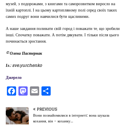
музей, з подорожами, з книгами та саморозвитком виросло на
їхній картоплі. І на цьому картопляному полі серед своїх таких
самих подруг вони навчилися бути щасливими.
А наше завдання поливати свій город і поважати те, що зробили
інші. Спочатку поважати. А потім дякувати. І тільки після цього
починається зростання.
© Олена Пастернак
Іл.: sve.yurchenko
Джерело
F
M
E
П
a
a
m
од
c
st
ai
іл
PREVIOUS
e
o
l
и
Вони познайомилися в інтернеті: вона шукала
кохання, він – коханку…
b
d
т