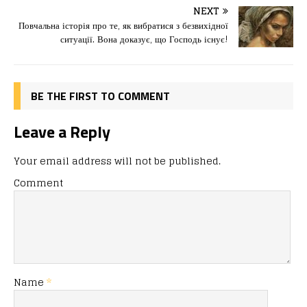
o
o
ис
NEXT
Повчальна історія про те, як вибратися з безвихідної
o
n
я
ситуації. Вона доказує, що Господь існує!
k
BE THE FIRST TO COMMENT
Leave a Reply
Your email address will not be published.
Comment
Name
*