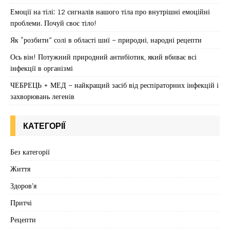
Емоції на тілі: 12 сигналів нашого тіла про внутрішні емоційні
проблеми. Почуй своє тіло!
Як “розбити” солі в області шиї – природні, народні рецепти
Ось він! Потужний природний антибіотик, який вбиває всі
інфекції в організмі
ЧЕБРЕЦЬ + МЕД – найкращий засіб від респіраторних інфекцій і
захворювань легенів
КАТЕГОРІЇ
Без категорії
Життя
Здоров'я
Притчі
Рецепти