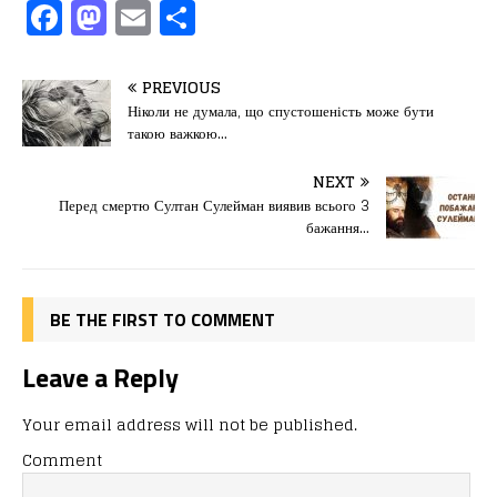
F
M
E
П
a
a
m
од
c
st
ai
іл
PREVIOUS
e
o
l
и
Ніколи не думала, що спустошеність може бути
такою важкою…
b
d
т
o
o
ис
NEXT
Перед смертю Султан Сулейман виявив всього 3
o
n
я
бажання…
k
BE THE FIRST TO COMMENT
Leave a Reply
Your email address will not be published.
Comment