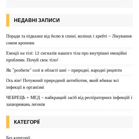
НЕДАВНІ ЗАПИСИ
Поради та підказки від болю в спині, колінах і хребті – Лікування
соком кропиви
Емоції на тілі: 12 сигналів нашого тіла про внутрішні емоційні
проблеми. Почуй своє тіло!
Як “розбити” солі в області шиї – природні, народні рецепти
Ось він! Потужний природний антибіотик, який вбиває всі
інфекції в організмі
ЧЕБРЕЦЬ + МЕД – найкращий засіб від респіраторних інфекцій і
захворювань легенів
КАТЕГОРІЇ
Без категорії