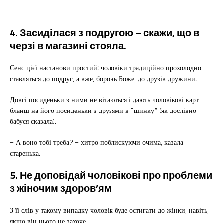
4. Засиділася з подругою – скажи, що в
черзі в магазині стояла.
Сенс цієї настанови простий: чоловіки традиційно прохолодно
ставляться до подруг, а вже, боронь Боже, до друзів дружини.
Довгі посиденьки з ними не вітаються і дають чоловікові карт-
бланш на його посиденьки з друзями в “шинку” (як дослівно
бабуся сказала).
– А воно тобі треба? – хитро поблискуючи очима, казала
старенька.
5. Не доповідай чоловікові про проблеми
з жіночим здоров’ям
З її слів у такому випадку чоловік буде остигати до жінки, навіть,
якщо він цього не захоче.