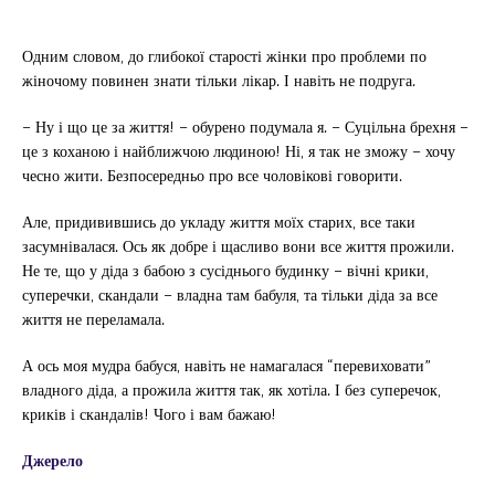
Одним словом, до глибокої старості жінки про проблеми по
жіночому повинен знати тільки лікар. І навіть не подруга.
– Ну і що це за життя! – обурено подумала я. – Суцільна брехня –
це з коханою і найближчою людиною! Ні, я так не зможу – хочу
чесно жити. Безпосередньо про все чоловікові говорити.
Але, придивившись до укладу життя моїх старих, все таки
засумнівалася. Ось як добре і щасливо вони все життя прожили.
Не те, що у діда з бабою з сусіднього будинку – вічні крики,
суперечки, скандали – владна там бабуля, та тільки діда за все
життя не переламала.
А ось моя мудра бабуся, навіть не намагалася “перевиховати”
владного діда, а прожила життя так, як хотіла. І без суперечок,
криків і скандалів! Чого і вам бажаю!
Джерело