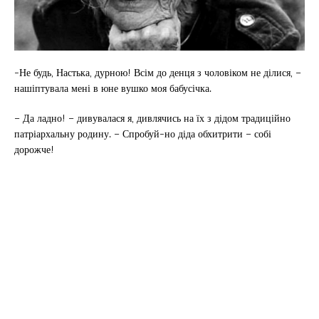
-Не будь, Настька, дурною! Всім до денця з чоловіком не ділися, –
нашіптувала мені в юне вушко моя бабусічка.
– Да ладно! – дивувалася я, дивлячись на їх з дідом традиційно
патріархальну родину. – Спробуй-но діда обхитрити – собі
дорожче!