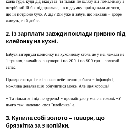
їхала туди, куди дід вказував, та тільки по шляху віз помаленьку в
потрібний їй бік підправляла, і в підсумку приїжджала до того,
що їй потрібно було. А дід? Він уже й забув, що наказав – добре
живуть, та й добре!
2. Із зарплати завжди поклади гривню під
клейонку на кухні.
Бабуся загорнула клейонку на кухонному столі, де у неї лежала не
1 гривня, звичайно, а купюри і по 200, і по 500 грн – золотий
запас.
Правда сьогодні такі запаси небезпечно робити – інфляція і,
можлива девальвація, обнулитися може. Але ідея хороша!
– Та тільки ж і дід не дурень! – промайнуло у мене в голові. -У
нього теж, напевно, своя “клейонка” є.
3. Купила собі золото – говори, що
брязкітка за 3 копійки.