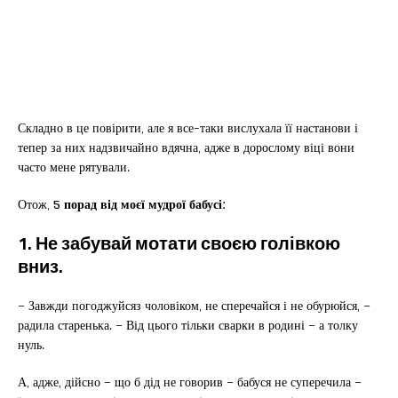
Складно в це повірити, але я все-таки вислухала її настанови і
тепер за них надзвичайно вдячна, адже в дорослому віці вони
часто мене рятували.
Отож,
5 порад від моєї мудрої бабусі:
1. Не забувай мотати своєю голівкою
вниз.
– Завжди погоджуйсяз чоловіком, не сперечайся і не обурюйся, –
радила старенька. – Від цього тільки сварки в родині – а толку
нуль.
А, адже, дійсно – що б дід не говорив – бабуся не суперечила –