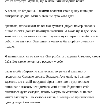
хто їх потребує. Думала, що в мене їхня бездонна бочка.
А ось ні, не бездонна. І такими темпами свою діжку я швидко
вичерпала до дна. Мені більше не було чого дати.
Зрештою, незважаючи на всі мої зусилля, дідусь помер, чоловік
пішов із сім’ї, донька покинула навчання. А мама ще й досі коле
мені очі тим, як мене використовували чужі люди. Спасибі, хоч із
роботи не вигнали. Залишили з жалю за багаторічну сумлінну
працю.
Я залишилася, як то кажуть, біля розбитого корита. Самотня, хвора
баба. Без свого головного ресурсу – себе.
Зараз я себе збираю по крапельках, як ртуть зі зламаного
градусника. Склеюю, додаю. Вкладаю. Але мені, як і раніше,
здається, що в моїй посудині дірка, і все, що я туди вливаю,
випливає з якогось невидимого мені кінця. Відновити себе
виявилося дуже складно, навіть, мабуть, неможливо. Я на все
життя залишусь – як склеєна чашка, з ненадійно приклеєними
одна до одної частинами.