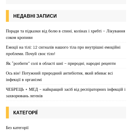
НЕДАВНІ ЗАПИСИ
Поради та підказки від болю в спині, колінах і хребті – Лікування
соком кропиви
Емоції на тілі: 12 сигналів нашого тіла про внутрішні емоційні
проблеми. Почуй своє тіло!
Як “розбити” солі в області шиї – природні, народні рецепти
Ось він! Потужний природний антибіотик, який вбиває всі
інфекції в організмі
ЧЕБРЕЦЬ + МЕД – найкращий засіб від респіраторних інфекцій і
захворювань легенів
КАТЕГОРІЇ
Без категорії