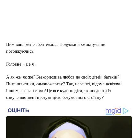
Цим вона мене збентежила. Подумки я хмикнула, не
погоджуючись.
Головне – це я…
А як же, як же? Безкорислива любов до своїх дітей, батьків?
Питання етики, самопожертву? Так, нарешті, відоме «світячи
іншим, згоряю сам»? Це все куди подіти, як поєднати із
озвученою мені презумпцією безумовного егоїзму?