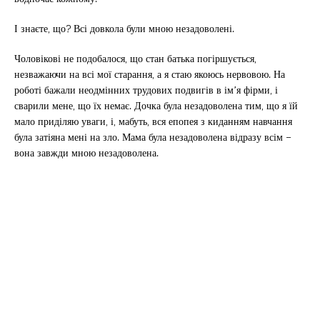
І знаєте, що? Всі довкола були мною незадоволені.
Чоловікові не подобалося, що стан батька погіршується,
незважаючи на всі мої старання, а я стаю якоюсь нервовою. На
роботі бажали неодмінних трудових подвигів в ім’я фірми, і
сварили мене, що їх немає. Дочка була незадоволена тим, що я їй
мало приділяю уваги, і, мабуть, вся епопея з киданням навчання
була затіяна мені на зло. Мама була незадоволена відразу всім –
вона завжди мною незадоволена.