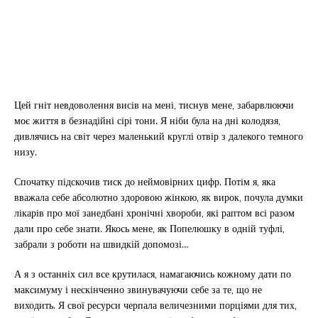
Цей гніт невдоволення висів на мені, тиснув мене, забарвлюючи
моє життя в безнадійні сірі тони. Я ніби була на дні колодязя,
дивлячись на світ через маленький круглі отвір з далекого темного
низу.
Спочатку підскочив тиск до неймовірних цифр. Потім я, яка
вважала себе абсолютно здоровою жінкою, як вирок, почула думки
лікарів про мої занедбані хронічні хвороби, які раптом всі разом
дали про себе знати. Якось мене, як Попелюшку в одній туфлі,
забрали з роботи на швидкій допомозі…
А я з останніх сил все крутилася, намагаючись кожному дати по
максимуму і нескінченно звинувачуючи себе за те, що не
виходить. Я свої ресурси черпала величезними порціями для тих,