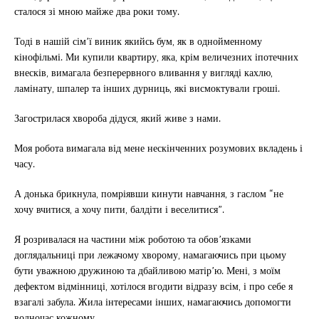
сталося зі мною майже два роки тому.
Тоді в нашій сім’ї виник якийсь бум, як в однойменному
кінофільмі. Ми купили квартиру, яка, крім величезних іпотечних
внесків, вимагала безперервного вливання у вигляді кахлю,
ламінату, шпалер та інших дурниць, які висмоктували гроші.
Загострилася хвороба дідуся, який живе з нами.
Моя робота вимагала від мене нескінченних розумових вкладень і
часу.
А донька брикнула, помріявши кинути навчання, з гаслом “не
хочу вчитися, а хочу пити, балдіти і веселитися”.
Я розривалася на частини між роботою та обов’язками
доглядальниці при лежачому хворому, намагаючись при цьому
бути уважною дружиною та дбайливою матір’ю. Мені, з моїм
дефектом відмінниці, хотілося вгодити відразу всім, і про себе я
взагалі забула. Жила інтересами інших, намагаючись допомогти
водночас кожному.