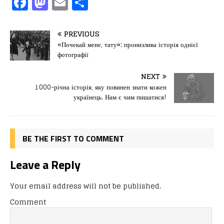
F
M
E
П
a
a
m
од
c
st
ai
іл
PREVIOUS
e
o
l
и
«Почекай мене, тату»: пронизлива історія однієї
фотографії
b
d
т
o
o
ис
NEXT
1000-річна історія, яку повинен знати кожен
o
n
я
українець. Нам є чим пишатися!
k
BE THE FIRST TO COMMENT
Leave a Reply
Your email address will not be published.
Comment