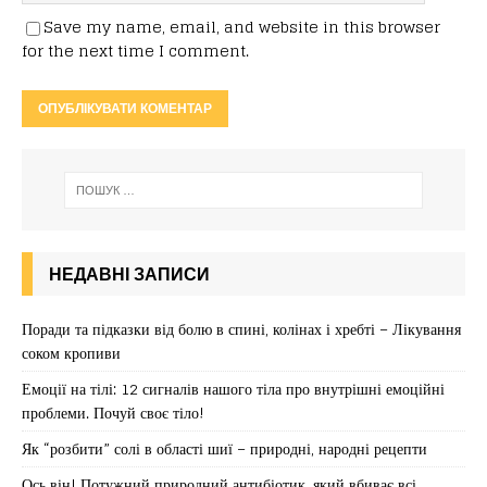
Save my name, email, and website in this browser
for the next time I comment.
НЕДАВНІ ЗАПИСИ
Поради та підказки від болю в спині, колінах і хребті – Лікування
соком кропиви
Емоції на тілі: 12 сигналів нашого тіла про внутрішні емоційні
проблеми. Почуй своє тіло!
Як “розбити” солі в області шиї – природні, народні рецепти
Ось він! Потужний природний антибіотик, який вбиває всі