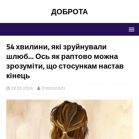
ДОБРОТА
54 хвилини, які зруйнували
шлюб… Ось як раптово можна
зрозуміти, що стосункам настав
кінець
26.05.2024
fcvomond1