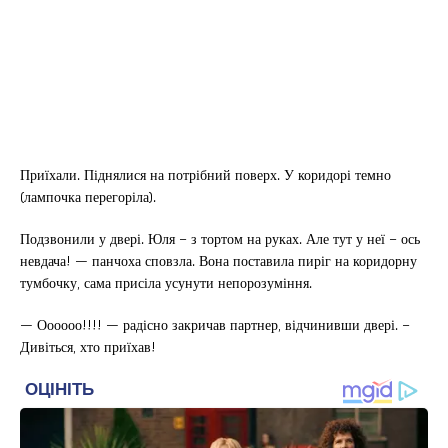
Приїхали. Піднялися на потрібний поверх. У коридорі темно
(лампочка перегоріла).
Подзвонили у двері. Юля – з тортом на руках. Але тут у неї – ось
невдача! — панчоха сповзла. Вона поставила пиріг на коридорну
тумбочку, сама присіла усунути непорозуміння.
— Оооооо!!!! — радісно закричав партнер, відчинивши двері. –
Дивіться, хто приїхав!