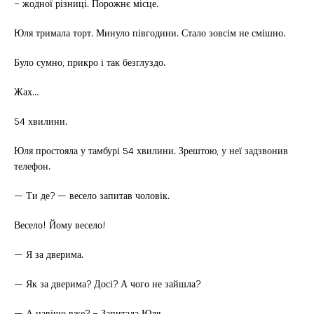
– жодної різниці. Порожнє місце.
Юля тримала торт. Минуло півгодини. Стало зовсім не смішно.
Було сумно, прикро і так безглуздо.
Жах…
54 хвилини.
Юля простояла у тамбурі 54 хвилини. Зрештою, у неї задзвонив
телефон.
— Ти де? — весело запитав чоловік.
Весело! Йому весело!
— Я за дверима.
— Як за дверима? Досі? А чого не зайшла?
— А навіщо вже? – Запитала Юля.