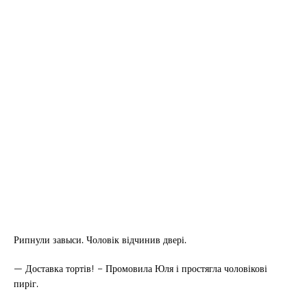
Рипнули завыси. Чоловік відчинив двері.
— Доставка тортів! – Промовила Юля і простягла чоловікові
пиріг.