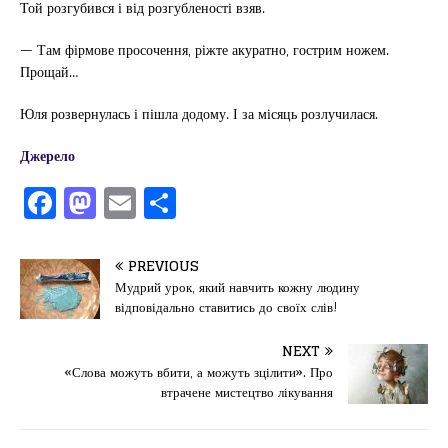
Той розгубився і від розгубленості взяв.
— Там фірмове просочення, ріжте акуратно, гострим ножем.
Прощай…
Юля розвернулась і пішла додому. І за місяць розлучилася.
Джерело
F
M
E
П
a
a
m
од
c
st
ai
іл
PREVIOUS
e
o
l
и
Мудрий урок, який навчить кожну людину
відповідально ставитись до своїх слів!
b
d
т
o
o
ис
NEXT
«Слова можуть вбити, а можуть зцілити». Про
o
n
я
втрачене мистецтво лікування
k