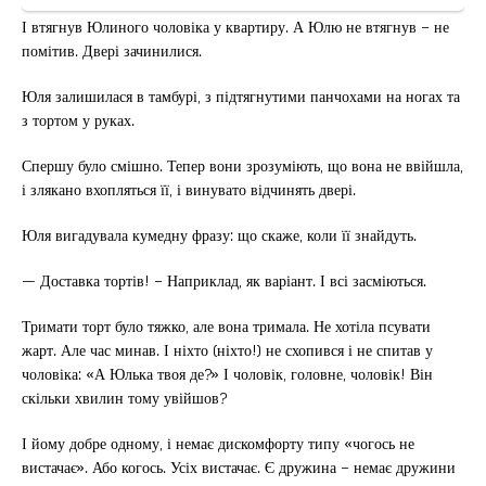
І втягнув Юлиного чоловіка у квартиру. А Юлю не втягнув – не
помітив. Двері зачинилися.
Юля залишилася в тамбурі, з підтягнутими панчохами на ногах та
з тортом у руках.
Спершу було смішно. Тепер вони зрозуміють, що вона не ввійшла,
і злякано вхопляться її, і винувато відчинять двері.
Юля вигадувала кумедну фразу: що скаже, коли її знайдуть.
— Доставка тортів! – Наприклад, як варіант. І всі засміються.
Тримати торт було тяжко, але вона тримала. Не хотіла псувати
жарт. Але час минав. І ніхто (ніхто!) не схопився і не спитав у
чоловіка: «А Юлька твоя де?» І чоловік, головне, чоловік! Він
скільки хвилин тому увійшов?
І йому добре одному, і немає дискомфорту типу «чогось не
вистачає». Або когось. Усіх вистачає. Є дружина – немає дружини