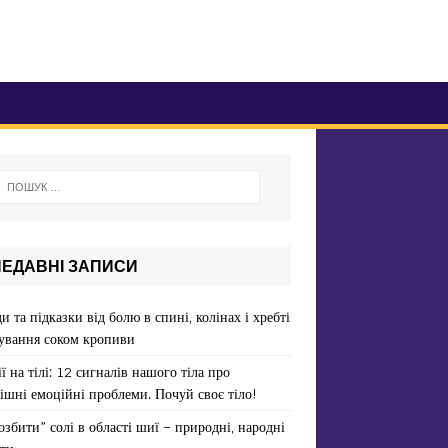
НЕДАВНІ ЗАПИСИ
и та підказки від болю в спині, колінах і хребті
ування соком кропиви
ї на тілі: 12 сигналів нашого тіла про
ішні емоційні проблеми. Почуй своє тіло!
озбити” солі в області шиї – природні, народні