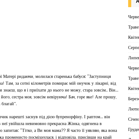
А
Черв
Траве
Квіте
Серп
Липе
Черв
ї Матері ридаючи, молилася старенька бабуся: “Заступниця
Траве
! Там, за сотні кілометрів помирає мій онучок у лікарні, від
Квіте
и знаєш, що я і приїхати до нього не можу, стара зовсім.. Він…
його, сестра моя, зовсім невіруюча! Бач, горе яке! Але прошу,
Берез
 благай”.
Люти
пчик нарешті заснув під дією бупренорфіну. І раптом… він
Січен
 в неї увійшла невимовно прекрасна Жінка, одягнена в
Груде
 запитав: “Тітко, а Ви моя мама?? Я часто її уявляю, яка вона
ка променисто посміхнулася, і відповіла, присівши на край