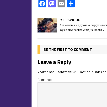
F
M
E
П
a
a
m
од
c
st
ai
іл
PREVIOUS
e
o
l
и
Як чоловік і дружина відкупилис
бузковим пальтом від нещастя…
b
d
т
o
o
ис
o
n
я
BE THE FIRST TO COMMENT
k
Leave a Reply
Your email address will not be publishe
Comment