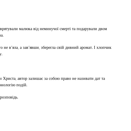
 врятували малюка від неминучої смерті та подарували двом
а.
о не в’яла, а зав’явши, зберегла свій дивний аромат. І хлопчик
у.
и Христа, автор залишає за собою право не називати дат та
онологію подій.
розповідь.