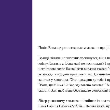
Потім Вона ще раз погладила малюка по щоці і
Вранці, тільки-но хлопчик прокинувся, він з 
квітку. Значить … Вона мені не наснилася?? І 
його голові голос Пантанасси виразно сказав:
як завжди з обходом прийшов лікар. І, звичайно
запитав у хлопчика: “Хто приходив до тебе, і п
“Вона, ця Жінка.” Лікар здивовано запитав: “А
сказати Вам, щоб мене обов’язково охрестили! І
Лікар у сильному хвилюванні вийшов із палати
Сама Цариця Небесна?? Хоча… Церква каже, що д