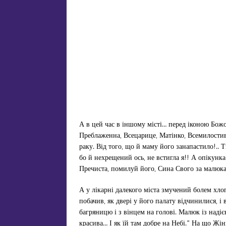
А в цей час в іншому місті… перед іконою Божо
Преблаженна, Всецарице, Матінко, Всемилостива
раку. Від того, що й маму його занапастило!.. Т
бо й нехрещений ось, не встигла я!! А опікунка 
Пречиста, помилуй його, Сина Свого за малюка
А у лікарні далекого міста змучений болем хло
побачив, як двері у його палату відчинилися, і
багряницю і з вінцем на голові. Малюк із надією
красива… І як їй там добре на Небі.” На що Жін