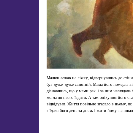
Малюк лежав на ліжку, відвернувшись до стіни.
був дуже, дуже самотній. Мама його померла ві
дізнавшись, що у мами рак, і за ним наглядала б
могла до нього їздити. А там опікуном його стал
відвідував. Життя повільно згасало в ньому, як 
з’їдала його день за днем. І жити йому залишал