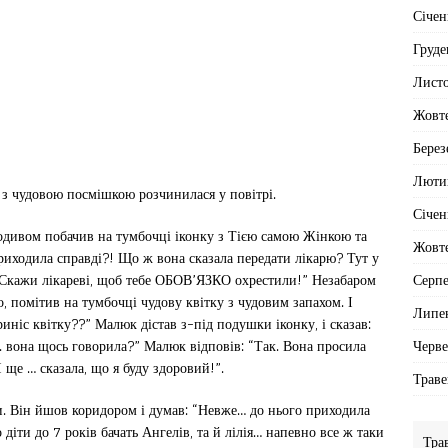
Січен
Груде
Лист
Жовт
Берез
Люти
 з чудовою посмішкою розчинилася у повітрі.
Січен
подивом побачив на тумбочці іконку з Тією самою Жінкою та
Жовт
приходила справді?! Що ж вона сказала передати лікарю? Тут у
Серп
 “Скажи лікареві, щоб тебе ОБОВ’ЯЗКО охрестили!” Незабаром
, помітив на тумбочці чудову квітку з чудовим запахом. І
Липе
риніс квітку??” Малюк дістав з-під подушки іконку, і сказав:
Черв
.. вона щось говорила?” Малюк відповів: “Так. Вона просила
 ще … сказала, що я буду здоровий!”.
Траве
. Він йшов коридором і думав: “Невже… до нього приходила
іти до 7 років бачать Ангелів, та й лілія… напевно все ж таки
Тра