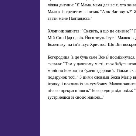
ліжка дитини: “Я Мама, мама для всіх, хто живе 
Малюк із трепетом запитав: “А як Вас звуть?” 
звати мене Пантанасса.”
Хлопчик запитав: “Скажіть, а що це означає?” 
Мій Син Цар царів. Його звуть Ісус.” Малюк ра
Боженьку, на ім’я Ісус Христос! Що Він воскре
Богородиця (а це була саме Вона) посміхнулася
сказала: “Там у далекому місті, твоя бабуся нев
милістю Божою, ти будеш здоровий. Тільки скаж
подарунок тобі.” З цими словами Божа Матір вит
іконку, і поклала їх на тумбочку. Малюк запит
нічого прекраснішого.” Богородиця відповіла: 
зустрінешся зі своєю мамою…”