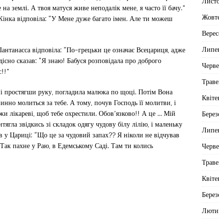
Лист
на землі. А твоя матуся живе неподалік мене, я часто її бачу.”
Жовт
Жінка відповіла: “У Мене дуже багато імен. Але ти можеш
Верес
Липе
Пантанасса відповіла: “По-грецьки це означає Всецариця, адже
дісно сказав: “Я знаю! Бабуся розповідала про доброго
Черв
с!!”
Траве
, і простягши руку, погладила малюка по щоці. Потім Вона
Квіте
пинно молиться за тебе. А тому, почув Господь її молитви, і
и лікареві, щоб тебе охрестили. Обов’язково!! А це … Мій
Берез
ягла звідкись зі складок одягу чудову білу лілію, і маленьку
Липе
ав у Цариці: “Що це за чудовий запах?? Я ніколи не відчував
“Так пахне у Раю, в Едемському Саді. Там ти колись
Черв
Траве
Квіте
Берез
Люти