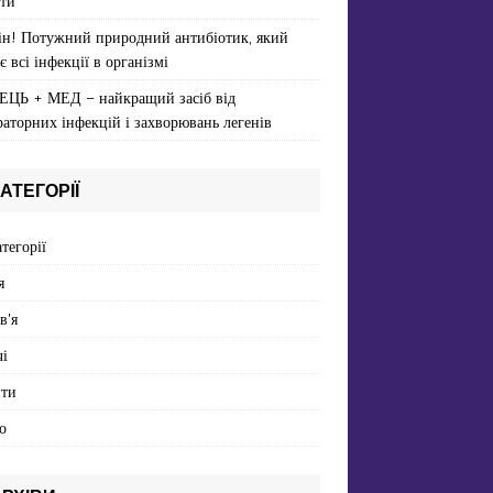
ти
ін! Потужний природний антибіотик, який
є всі інфекції в організмі
ЕЦЬ + МЕД – найкращий засіб від
раторних інфекцій і захворювань легенів
АТЕГОРІЇ
атегорії
я
в'я
і
пти
о