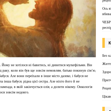
рецеп
Ось в
вбива
ЧЕБР
респі
К
Без к
Житт
 Йому не хотілося ні бавитись, ні дивитися мультфільми. Він
д раку, коли він був ще зовсім немовлям, батько покинув сім’ю,
Здоро
абуся. Але вони переїхали в інше місто далеко, і бабуся не
Притч
а інша бабуся, рідна цієї сестра. Але ніхто його й не
лампада, в якій закінчується олія, а долити нікому. Онкологія
Реце
ося зовсім недовго.
Цікав