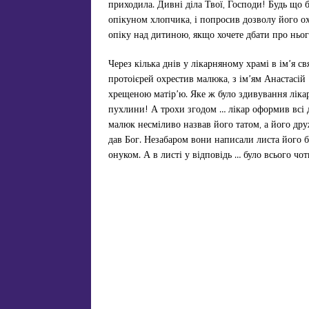
приходила. Дивні діла Твої, Господи! Будь що бу
опікуном хлопчика, і попросив дозволу його охр
опіку над дитиною, якщо хочете дбати про нього
Через кілька днів у лікарняному храмі в ім’я 
протоієрей охрестив малюка, з ім’ям Анастасій 
хрещеною матір’ю. Яке ж було здивування лікар
пухлини! А трохи згодом … лікар оформив всі 
малюк несміливо назвав його татом, а його дру
дав Бог. Незабаром вони написали листа його баб
онуком. А в листі у відповідь … було всього чот