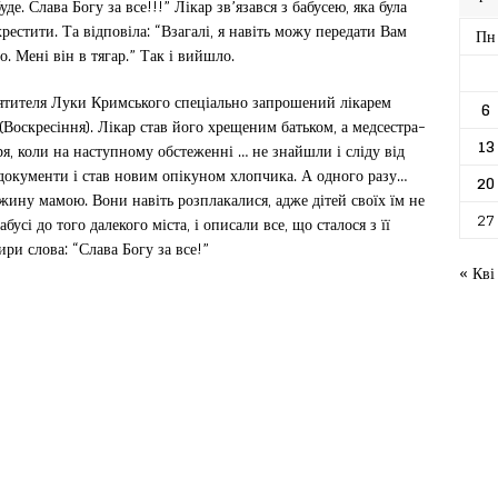
де. Слава Богу за все!!!” Лікар зв’язався з бабусею, яка була
естити. Та відповіла: “Взагалі, я навіть можу передати Вам
Пн
. Мені він в тягар.” Так і вийшло.
святителя Луки Кримського спеціально запрошений лікарем
6
(Воскресіння). Лікар став його хрещеним батьком, а медсестра-
13
я, коли на наступному обстеженні … не знайшли і сліду від
документи і став новим опікуном хлопчика. А одного разу…
20
жину мамою. Вони навіть розплакалися, адже дітей своїх їм не
27
усі до того далекого міста, і описали все, що сталося з її
ири слова: “Слава Богу за все!”
« Кві