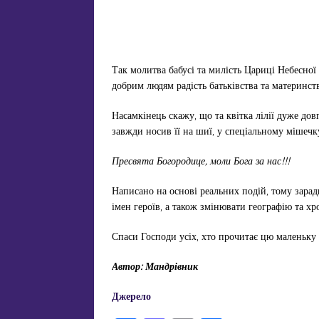
Так молитва бабусі та милість Цариці Небесної
добрим людям радість батьківства та материнств
Насамкінець скажу, що та квітка лілії дуже довг
завжди носив її на шиї, у спеціальному мішечк
Пресвята Богородице, моли Бога за нас!!!
Написано на основі реальних подій, тому зарад
імен героїв, а також змінювати географію та хр
Спаси Господи усіх, хто прочитає цю маленьку 
Автор: Мандрівник
Джерело