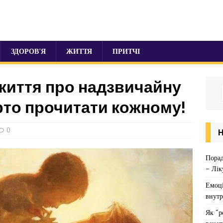
ЗДОРОВ’Я
ЖИТТЯ
ПРИТЧІ
 життя про надзвичайну
рто прочитати кожному!
0
Порад
– Лік
Емоці
внутр
Як “р