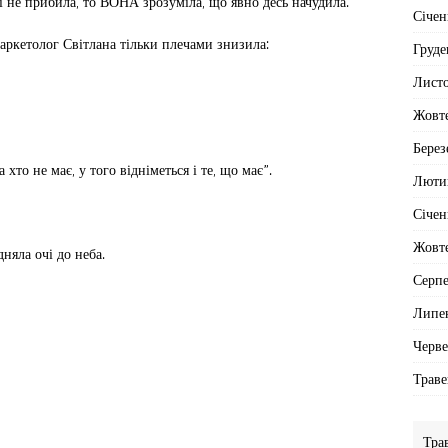
її не прибила, то ВОНА зрозуміла, що явно десь начудила.
Січен
аркетолог Світлана тільки плечами знизила:
Груде
Лист
Жовт
Берез
а хто не має, у того відніметься і те, що має”.
Люти
Січен
Жовт
дняла очі до неба.
Серп
Липе
Черв
Траве
Тра