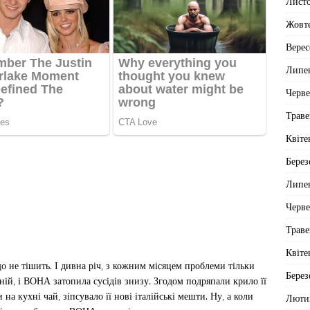
Лист
Жовт
Верес
Липе
Черв
Траве
Квіте
Берез
Липе
Черв
Траве
Квіте
ніщо не тішить. І дивна річ, з кожним місяцем проблеми тільки
Берез
ій, і ВОНА затопила сусідів знизу. Згодом подряпали крило її
на кухні чай, зіпсувало її нові італійські мешти. Ну, а коли
Люти