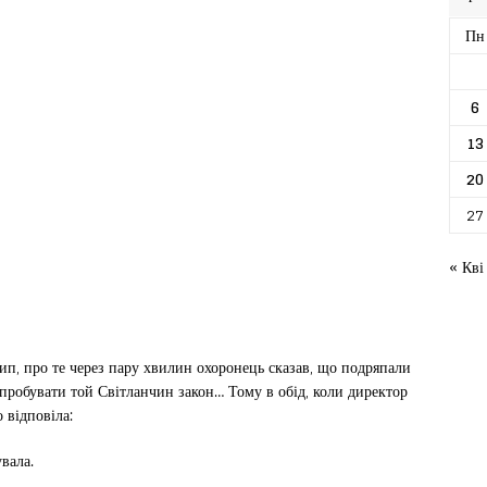
Пн
6
13
20
27
« Кві
п, про те через пару хвилин охоронець сказав, що подряпали
пробувати той Світланчин закон… Тому в обід, коли директор
 відповіла:
вала.