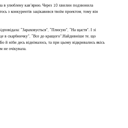
ла в улюблену кав’ярню. Через 10 хвилин подзвонила
ось з конкурентів зацікавився твоїм проектом, тому він
дповідала: “Зараховується”, “Плюсую”, “На щастя”. І зі
це в скарбничку”, “Все до кращого”.Найдивніше те, що
 й ніби десь віднімалось, та при цьому відкривались якісь
м не очікувала.