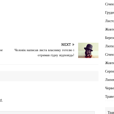
Січен
Груде
Лист
Жовт
Берез
NEXT
Люти
не
Чоловік написав листа власнику готелю і
Січен
отримав гідну відповідь!
Жовт
Серп
Липе
Черв
Траве
d.
Тра