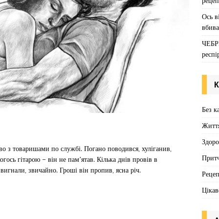
рецеп
Ось в
вбива
ЧЕБР
респі
К
Без к
Житт
Здоро
о з товаришами по службі. Погано поводився, хуліганив,
Притч
когось гітарою – він не пам’ятав. Кілька днів провів в
вигнали, звичайно. Гроші він пропив, ясна річ.
Реце
Цікав