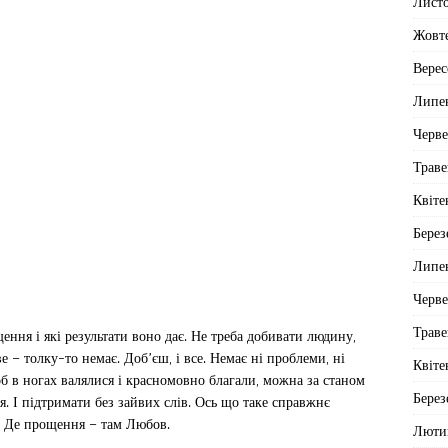
Лист
Жовт
Верес
Липе
Черв
Траве
Квіте
Берез
Липе
Черв
Траве
ення і які результати воно дає. Не треба добивати людину,
 – толку-то немає. Доб’єш, і все. Немає ні проблеми, ні
Квіте
б в ногах валялися і красномовно благали, можна за станом
Берез
ся. І підтримати без зайвих слів. Ось що таке справжнє
. Де прощення – там Любов.
Люти