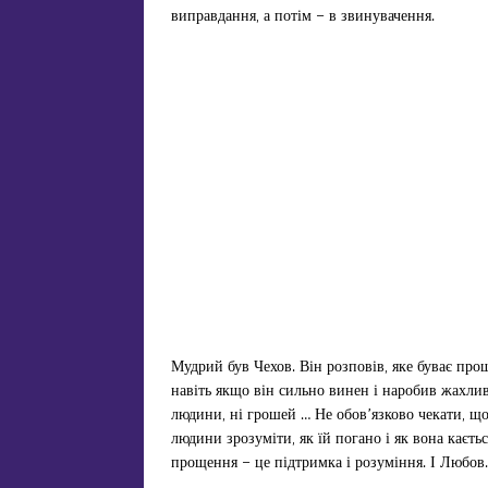
виправдання, а потім – в звинувачення.
Мудрий був Чехов. Він розповів, яке буває прощ
навіть якщо він сильно винен і наробив жахливе
людини, ні грошей … Не обов’язково чекати, що
людини зрозуміти, як їй погано і як вона каєть
прощення – це підтримка і розуміння. І Любов