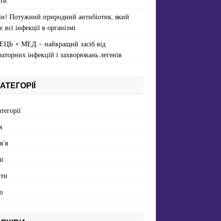
ти
ін! Потужний природний антибіотик, який
є всі інфекції в організмі
ЕЦЬ + МЕД – найкращий засіб від
раторних інфекцій і захворювань легенів
АТЕГОРІЇ
атегорії
я
в'я
і
пти
о