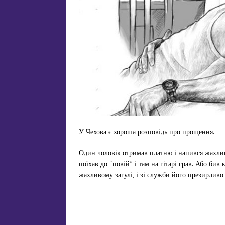
У Чехова є хороша розповідь про прощення.
Один чоловік отримав платню і напився жахлив
поїхав до “повій” і там на гітарі грав. Або бив 
жахливому загулі, і зі служби його презирливо 