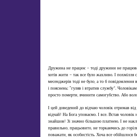
Дружина не працює – тоді дружини не працювал
хотів жити – так все було жахливо. І похмілля 
месенджерів тоді не було, а то б повідомлення 
і пояснень: “гуляв і втратив службу”. Чоловік
просто померти, вчинити самогубство. Або вол
І цей доведений до відчаю чоловік отримав від
відчай! На Бога уповаємо. І все. Встав чоловік
знайшов! Зі значно більшою платнею. І не накла
правильно, працьовито, не торкаючись до горіл
поважати, як особистість. Хоча все обійшлося бе