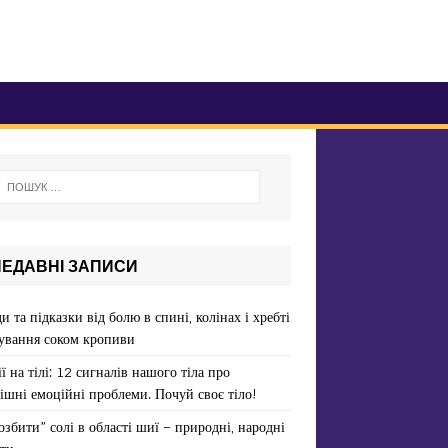
НЕДАВНІ ЗАПИСИ
и та підказки від болю в спині, колінах і хребті
ування соком кропиви
ї на тілі: 12 сигналів нашого тіла про
ішні емоційні проблеми. Почуй своє тіло!
озбити” солі в області шиї – природні, народні