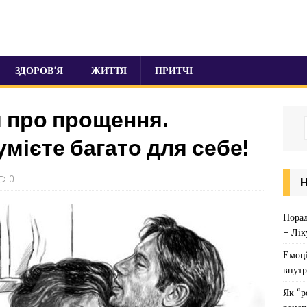
ЗДОРОВ’Я
ЖИТТЯ
ПРИТЧІ
я про прощення.
умієте багато для себе!
0
Порад
– Лік
Емоці
внутр
Як “р