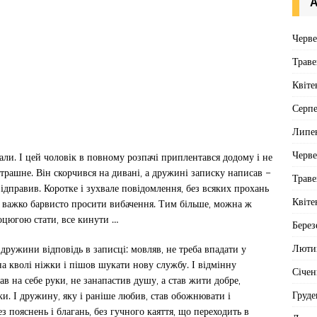
А
Черв
Траве
Квіте
Серп
Липе
Черв
и. І цей чоловік в повному розпачі приплентався додому і не
страшне. Він скорчився на дивані, а дружині записку написав –
Траве
відправив. Коротке і зухвале повідомлення, без всяких прохань
Квіте
ам важко барвисто просити вибачення. Тим більше, можна ж
оцюгою стати, все кинути …
Берез
Люти
 дружини відповідь в записці: мовляв, не треба впадати у
 на кволі ніжки і пішов шукати нову службу. І відмінну
Січен
в на себе руки, не занапастив душу, а став жити добре,
Груде
ки. І дружину, яку і раніше любив, став обожнювати і
з пояснень і благань, без гучного каяття, що переходить в