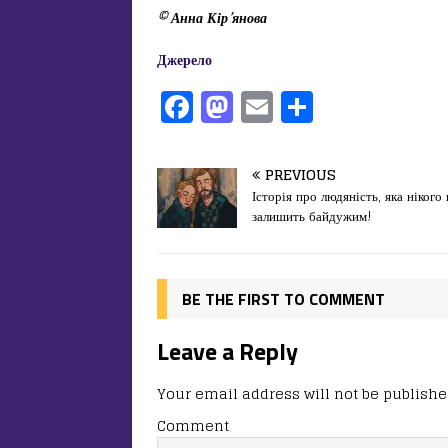
© Анна Кір’янова
Джерело
F
M
E
П
a
a
m
од
c
st
ai
іл
PREVIOUS
e
o
l
и
Історія про людяність, яка нікого 
залишить байдужим!
b
d
т
o
o
ис
o
n
я
BE THE FIRST TO COMMENT
k
Leave a Reply
Your email address will not be publishe
Comment