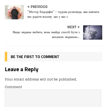
c
st
ai
іл
PREVIOUS
e
o
l
и
“Містер Ендорфін” – чудова розповідь, яка навчить
вас радіти всьому, що у вас є
b
d
т
o
o
ис
NEXT
Якщо людина любить, вона знайде спосіб бути з
o
n
я
коханою людиною…
k
BE THE FIRST TO COMMENT
Leave a Reply
Your email address will not be published.
Comment