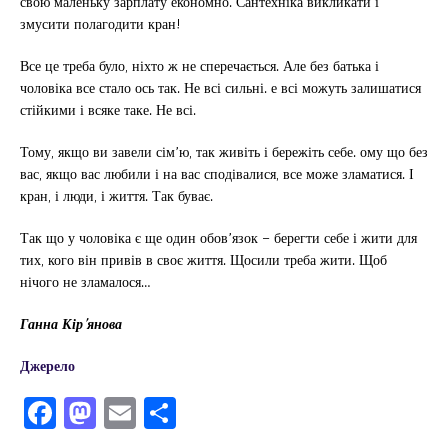
свою маленьку зарплату економно. Сантехніка викликати і
змусити полагодити кран!
Все це треба було, ніхто ж не сперечається. Але без батька і
чоловіка все стало ось так. Не всі сильні. е всі можуть залишатися
стійкими і всяке таке. Не всі.
Тому, якщо ви завели сім’ю, так живіть і бережіть себе. ому що без
вас, якщо вас любили і на вас сподівалися, все може зламатися. І
кран, і люди, і життя. Так буває.
Так що у чоловіка є ще один обов’язок – берегти себе і жити для
тих, кого він привів в своє життя. Щосили треба жити. Щоб
нічого не зламалося…
Ганна Кір’янова
Джерело
F
M
E
П
a
a
m
од