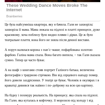
Це була найсумніша квартира, яку я бачила. Галя не захворіла;
захворіла її мама. Мама лежала на підлозі в платті принцеси, дуже
красивому, хоча поблизу було видно плями і дірки. Це ж було
театральне плаття, вона його не зняла після денної вистави.
А поруч валялася корона з пап’є-маше, пофарбована золотою
фарбою. Галіна мама спала. Вона багато випила, – так Галя сказала
сумно. Тепер це часто буває.
А на шафі з книгами стояв портрет Галіного батька, величезна
фотографія з траурною стрічкою. Він від серцевого нападу помер,
його довели заздрісники. У театрі це буває. Чоловік в окулярах і в
краватці дивився так наївно і по-доброму на всю цю картину.
На бідну і похмуру реальність. На принцесу, яка спала на підлозі.
На Галю, яка куталась в кофточку, її морозило від холоду і від