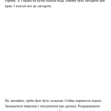
сорому. А з крана на кухні капала вода. Нікому було лагодити цей
кран. І взагалі все це лагодити.
Ну звичайно, треба було бути сильною. Стійко перенести втрату.
Залишатися тверезою і піклуватися про дитину. Розраховувати