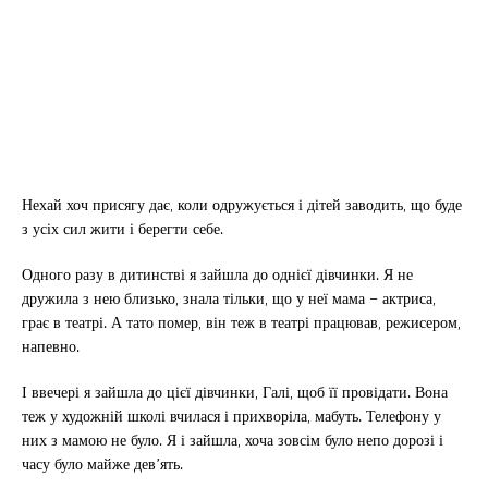
Нехай хоч присягу дає, коли одружується і дітей заводить, що буде
з усіх сил жити і берегти себе.
Одного разу в дитинстві я зайшла до однієї дівчинки. Я не
дружила з нею близько, знала тільки, що у неї мама – актриса,
грає в театрі. А тато помер, він теж в театрі працював, режисером,
напевно.
І ввечері я зайшла до цієї дівчинки, Галі, щоб її провідати. Вона
теж у художній школі вчилася і прихворіла, мабуть. Телефону у
них з мамою не було. Я і зайшла, хоча зовсім було непо дорозі і
часу було майже дев’ять.