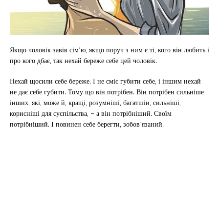
Якщо чоловік завів сім’ю, якщо поруч з ним є ті, кого він любить і
про кого дбає, так нехай береже себе цей чоловік.
Нехай щосили себе береже. І не сміє губити себе, і іншим нехай
не дає себе губити. Тому що він потрібен. Він потрібен сильніше
інших, які, може й, кращі, розумніші, багатшіи, сильніші,
корисніші для суспільства, – а він потрібніший. Своїм
потрібніший. І повинен себе берегти, зобов’язаний.