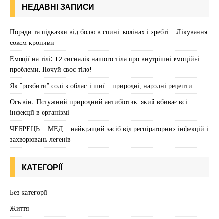
НЕДАВНІ ЗАПИСИ
Поради та підказки від болю в спині, колінах і хребті – Лікування
соком кропиви
Емоції на тілі: 12 сигналів нашого тіла про внутрішні емоційні
проблеми. Почуй своє тіло!
Як “розбити” солі в області шиї – природні, народні рецепти
Ось він! Потужний природний антибіотик, який вбиває всі
інфекції в організмі
ЧЕБРЕЦЬ + МЕД – найкращий засіб від респіраторних інфекцій і
захворювань легенів
КАТЕГОРІЇ
Без категорії
Життя