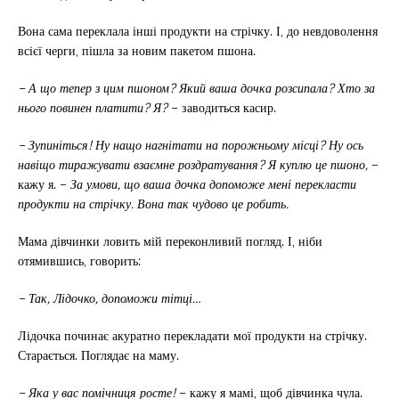
Вона сама переклала інші продукти на стрічку. І, до невдоволення
всієї черги, пішла за новим пакетом пшона.
– А що тепер з цим пшоном? Який ваша дочка розсипала? Хто за
нього повинен платити? Я?
– заводиться касир.
– Зупиніться! Ну нащо нагнітати на порожньому місці? Ну ось
навіщо тиражувати взаємне роздратування? Я куплю це пшоно,
–
кажу я. –
За умови, що ваша дочка допоможе мені перекласти
продукти на стрічку. Вона так чудово це робить.
Мама дівчинки ловить мій переконливий погляд. І, ніби
отямившись, говорить:
– Так, Лідочко, допоможи тітці…
Лідочка починає акуратно перекладати мої продукти на стрічку.
Старається. Поглядає на маму.
– Яка у вас помічниця росте!
– кажу я мамі, щоб дівчинка чула.