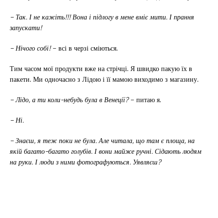
– Так. І не кажіть!!! Вона і підлогу в мене вміє мити. І прання
запускати!
– Нічого собі!
– всі в черзі сміються.
Тим часом мої продукти вже на стрічці. Я швидко пакую їх в
пакети. Ми одночасно з Лідою і її мамою виходимо з магазину.
– Лідо, а ти коли-небудь була в Венеції?
– питаю я.
– Ні.
– Знаєш, я теж поки не була. Але читала, що там є площа, на
якій багато-багато голубів. І вони майже ручні. Сідають людям
на руки. І люди з ними фотографуються. Уявляєш?