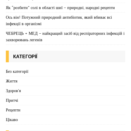
Як “розбити” солі в області шиї – природні, народні рецепти
Ось він! Потужний природний антибіотик, який вбиває всі
інфекції в організмі
ЧЕБРЕЦЬ + МЕД – найкращий засіб від респіраторних інфекцій і
захворювань легенів
КАТЕГОРІЇ
Без категорії
Життя
Здоров'я
Притчі
Рецепти
Цікаво