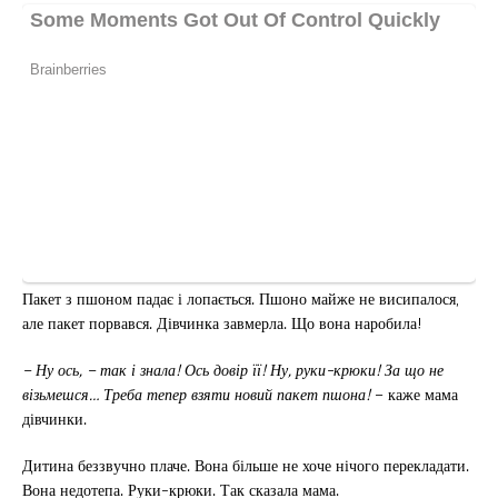
Пакет з пшоном падає і лопається. Пшоно майже не висипалося,
але пакет порвався. Дівчинка завмерла. Що вона наробила!
– Ну ось, – так і знала! Ось довір її! Ну, руки-крюки! За що не
візьмешся… Треба тепер взяти новий пакет пшона!
– каже мама
дівчинки.
Дитина беззвучно плаче. Вона більше не хоче нічого перекладати.
Вона недотепа. Руки-крюки. Так сказала мама.