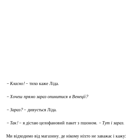
– Класно!
– тихо каже Ліда.
– Хочеш прямо зараз опинитися в Венеції?
– Зараз?
– дивується Ліда.
– Так!
– я дістаю целофановий пакет з пшоном.
– Тут і зараз.
Ми відходимо від магазину, де нікому ніхто не заважає і кажу: