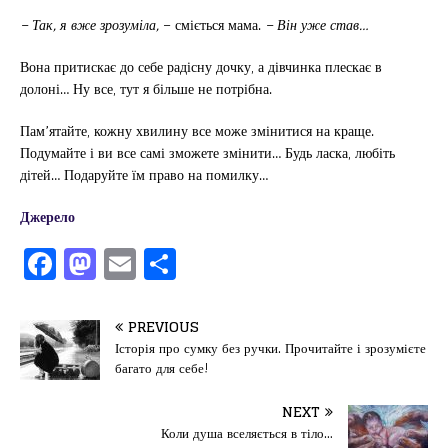
– Так, я вже зрозуміла,
– сміється мама.
– Він уже став…
Вона притискає до себе радісну дочку, а дівчинка плескає в
долоні… Ну все, тут я більше не потрібна.
Пам’ятайте, кожну хвилину все може змінитися на краще.
Подумайте і ви все самі зможете змінити… Будь ласка, любіть
дітей… Подаруйте їм право на помилку…
Джерело
F
M
E
П
a
a
m
од
c
st
ai
іл
PREVIOUS
e
o
l
и
Історія про сумку без ручки. Прочитайте і зрозумієте
багато для себе!
b
d
т
o
o
ис
NEXT
Коли душа вселяється в тіло…