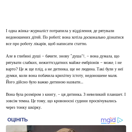
І одна жінка-журналіст потрапила у відділення, де рятували
недоношених дітей. По роботі; вона хотіла досконально дізнатися
все про роботу лікарів, щоб написати статтю.
Але в глибині душі – бачите, знову “душа”!, – вона думала, що
рятувати слабких, нежиттєздатних майже ембріонів – може, і не
варто? Це ж ще плід, а не дитинка, ще не людина. Такі були у неї
думки, коли вона побачила крихітну істоту, недоношене маля.
Його дійсно було важко дитиною назвати…
Вона була розміром з книгу, – ця дитинка. З невеликий планшет. І
зовсім темна. Це тому, що кровоносні судини просвічувались
через тонку шкірку.