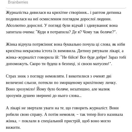
Журналістка дивилася на крихітне створіння… і раптом дитинка
подивилася на неї осмисленим поглядом дорослої людини.
Абсолютно дорослої. У погляді були відчай і здивування; вона
запитала очима: “Куди я потрапила? Де я? Чому так боляче?”.
Жінка відчула потрясіння; вона буквально почула ці слова, як ніби
крихітна некрасива істота їх вимовила. Дитину рятували лікарі, а
жінка-журналіст говорила їй: “Не бійся! Все буде добре! Зараз тобі
допоможуть. Скоро ти будеш в безпеці, зі своєю матусею!”.
Страх зник з погляду немовляти. І викотилися з оченят дві
величезні сльози, потекли по зморщеному крихітному личку.
Воно зрозуміло! Йому було боляче, незатишно, але малюк
зрозумів душею звернені до нього слова…
А лікарі не звертали уваги на те, що говорить журналіст. Вони
робили свою справу. А потім немовля, – так тепер його називала
жінка, – поклали в спеціальний пристрій, щоб воно могло
вижити.