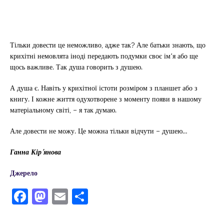
Тільки довести це неможливо, адже так? Але батьки знають, що
крихітні немовлята іноді передають подумки своє ім’я або ще
щось важливе. Так душа говорить з душею.
А душа є. Навіть у крихітної істоти розміром з планшет або з
книгу. І кожне життя одухотворене з моменту появи в нашому
матеріальному світі, – я так думаю.
Але довести не можу. Це можна тільки відчути – душею…
Ганна Кір’янова
Джерело
F
M
E
П
a
a
m
од