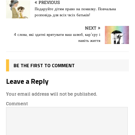
c
st
ai
іл
PREVIOUS
e
o
l
и
Подаруйте дітям право на помилку. Повчальна
розповідь для всіх-всіх батьків!
b
d
т
o
o
ис
NEXT
4 слова, які здатні врятувати ваш шлюб, кар’єру і
o
n
я
навіть життя
k
BE THE FIRST TO COMMENT
Leave a Reply
Your email address will not be published.
Comment