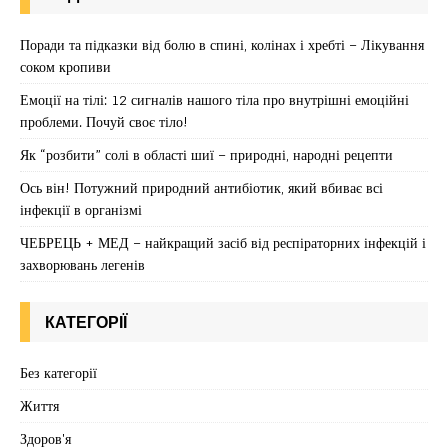
Поради та підказки від болю в спині, колінах і хребті – Лікування
соком кропиви
Емоції на тілі: 12 сигналів нашого тіла про внутрішні емоційні
проблеми. Почуй своє тіло!
Як “розбити” солі в області шиї – природні, народні рецепти
Ось він! Потужний природний антибіотик, який вбиває всі
інфекції в організмі
ЧЕБРЕЦЬ + МЕД – найкращий засіб від респіраторних інфекцій і
захворювань легенів
КАТЕГОРІЇ
Без категорії
Життя
Здоров'я