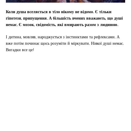
Коли душа вселяється в тіло нікому не відомо. Є тільки
гіпотези, припущення. А більшість вчених вважають, що душі
немає. Є мозок, свідомість, які вмирають разом з людиною.
І дитина, мовляв, народжується з інстинктами та рефлексами. А
вже потім починає щось розуміти й міркувати. Ніякої душі немає.
Вигадки все це!