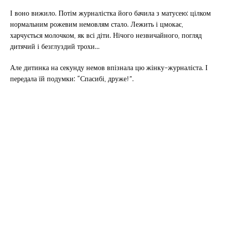
І воно вижило. Потім журналістка його бачила з матусею: цілком
нормальним рожевим немовлям стало. Лежить і цмокає,
харчується молочком, як всі діти. Нічого незвичайного, погляд
дитячий і безглуздий трохи…
Але дитинка на секунду немов впізнала цю жінку-журналіста. І
передала їй подумки: “Спасибі, друже!”.