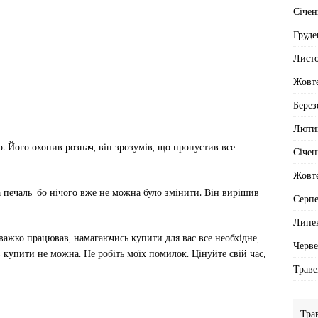
Січен
Груде
Лист
Жовт
Берез
Люти
о. Його охопив розпач, він зрозумів, що пропустив все
Січен
Жовт
печаль, бо нічого вже не можна було змінити. Він вирішив
Серп
Липе
Я важко працював, намагаючись купити для вас все необхідне,
Черв
ів купити не можна. Не робіть моїх помилок. Цінуйте свій час,
Траве
Тра