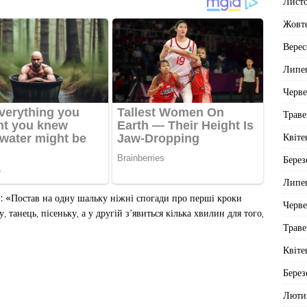
Лист
Жовт
Верес
Липе
Черв
Траве
Квіте
Берез
Липе
в: «Постав на одну шальку ніжні спогади про перші кроки
Черв
, танець, пісеньку, а у другій з’явиться кілька хвилин для того,
Траве
Квіте
Берез
Люти