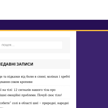
НЕДАВНІ ЗАПИСИ
и та підказки від болю в спині, колінах і хребті
ування соком кропиви
ї на тілі: 12 сигналів нашого тіла про
ішні емоційні проблеми. Почуй своє тіло!
озбити” солі в області шиї – природні, народні