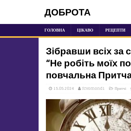
ДОБРОТА
ГОЛОВНА
ЦІКАВО
РЕЦЕПТИ
Зібравши всіх за 
“Не робіть моїх п
повчальна Притч
15.05.2024
fcvomond1
Притчі