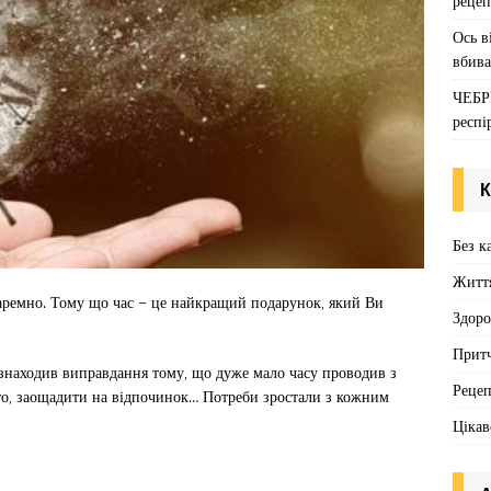
рецеп
Ось в
вбива
ЧЕБР
респі
К
Без к
Житт
 даремно. Тому що час – це найкращий подарунок, який Ви
Здоро
Притч
знаходив виправдання тому, що дуже мало часу проводив з
Реце
вто, заощадити на відпочинок… Потреби зростали з кожним
Цікав