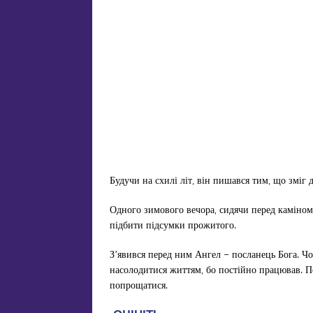
Будучи на схилі літ, він пишався тим, що зміг д
Одного зимового вечора, сидячи перед каміном,
підбити підсумки прожитого.
З’явився перед ним Ангел – посланець Бога. Чол
насолодитися життям, бо постійно працював. П
попрощатися.