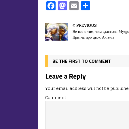
F
M
E
П
a
a
m
од
c
st
ai
іл
PREVIOUS
e
o
l
и
Не все є тим, чим здається. Мудр
Притча про двох Ангелів
b
d
т
o
o
ис
o
n
я
BE THE FIRST TO COMMENT
k
Leave a Reply
Your email address will not be publishe
Comment