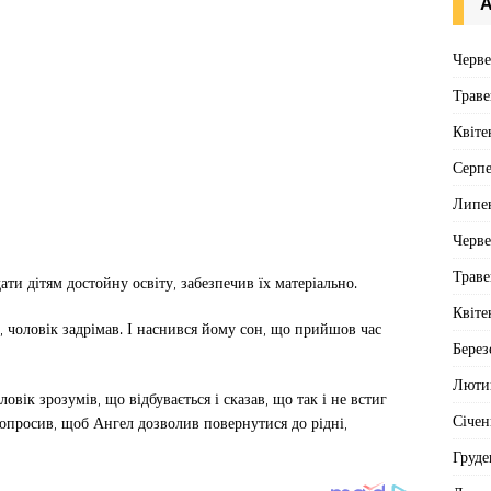
А
Черв
Траве
Квіте
Серп
Липе
Черв
Траве
ати дітям достойну освіту, забезпечив їх матеріально.
Квіте
 чоловік задрімав. І наснився йому сон, що прийшов час
Берез
Люти
овік зрозумів, що відбувається і сказав, що так і не встиг
Січен
опросив, щоб Ангел дозволив повернутися до рідні,
Груде