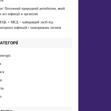
ти
ін! Потужний природний антибіотик, який
є всі інфекції в організмі
ЕЦЬ + МЕД – найкращий засіб від
раторних інфекцій і захворювань легенів
АТЕГОРІЇ
атегорії
я
в'я
і
пти
о