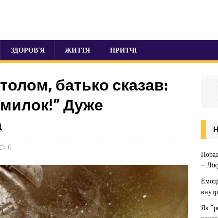
ЗДОРОВ’Я
ЖИТТЯ
ПРИТЧІ
столом, батько сказав:
омилок!” Дуже
а
0
Порад
– Лік
Емоці
внутр
Як “р