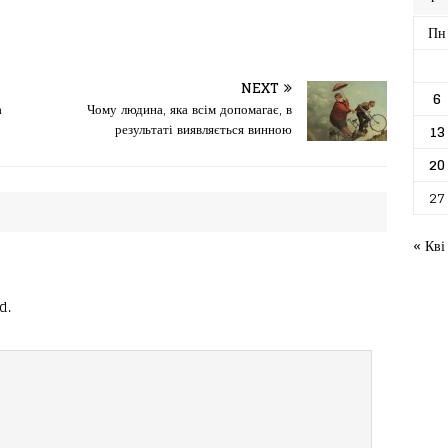
Пн
NEXT
6
а
Чому людина, яка всім допомагає, в
результаті виявляється винною
13
20
27
« Кві
d.