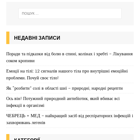
НЕДАВНІ ЗАПИСИ
Поради та підказки від болю в спині, колінах і хребті – Лікування
соком кропиви
Емоції на тілі: 12 сигналів нашого тіла про внутрішні емоційні
проблеми. Почуй своє тіло!
Як “розбити” солі в області шиї – природні, народні рецепти
Ось він! Потужний природний антибіотик, який вбиває всі
інфекції в організмі
ЧЕБРЕЦЬ + МЕД – найкращий засіб від респіраторних інфекцій і
захворювань легенів