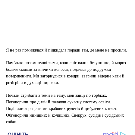
Я не раз помилялася й підкидала поради там, де мене не просили.
Пам’ятаю позаминулої зими, коли сніг валив безупинно, й мороз
боляче смикав за кінчики волосся, подалася до подружки
потеревенити. Ми загорнулися в ковдри, зварили відерце кави й
розігріли в духовці пиріжки.
Почали стрибати з теми на тему, мов зайці по горбках.
Поговорили про дітей й полаяли сучасну систему освіти.
Поділилися рецептами крабових рулетів й цибулевих котлет.
Обговорили нинішніх й колишніх. Свекрух, сусідів і сусідських
собак.