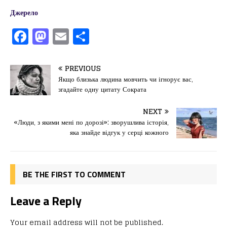
Джерело
F
M
E
П
a
a
m
од
c
st
ai
іл
PREVIOUS
e
o
l
и
Якщо близька людина мовчить чи ігнорує вас,
згадайте одну цитату Сократа
b
d
т
o
o
ис
NEXT
«Люди, з якими мені по дорозі»: зворушлива історія,
o
n
я
яка знайде відгук у серці кожного
k
BE THE FIRST TO COMMENT
Leave a Reply
Your email address will not be published.