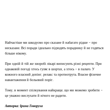
Найчастіше ми шкодуємо про сказане й набагато рідше – про
несказане. Всі поради ідеально підходять пораднику й не годяться
більше нікому.
При одній й тій же хворобі лікарі виписують різні рецепти. При
однаковій погоді хтось гуляє в шортах, а хтось – в пальто. У
кожного власний допінг, релакс та протиотрута. Власне фізичне
навантаження й больовий поріг.
Тому, в момент спілкування найкраще, що ми можемо зробити –
це уважно вислухати й нічого не радити.
Авторка: Ірина Говоруха