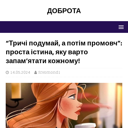
ДОБРОТА
“Тричі подумай, а потім промовч”:
проста істина, яку варто
запам’ятати кожному!
14.05.2024
fcvomond1