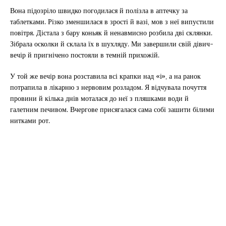
Вона підозріло швидко погодилася й полізла в аптечку за
таблетками. Різко зменшилася в зрості й вазі, мов з неї випустили
повітря. Дістала з бару коньяк й ненавмисно розбила дві склянки.
Зібрала осколки й склала їх в шухляду. Ми завершили свій дівич-
вечір й пригнічено постояли в темній прихожій.
У той же вечір вона розставила всі крапки над «і», а на ранок
потрапила в лікарню з нервовим розладом. Я відчувала почуття
провини й кілька днів моталася до неї з пляшками води й
галетним печивом. Вчергове присягалася сама собі зашити білими
нитками рот.