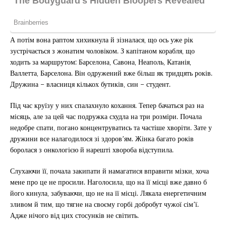
А потім вона раптом хихикнула й зізналася, що ось уже рік
зустрічається з жонатим чоловіком. З капітаном корабля, що
ходить за маршрутом: Барселона, Савона, Неаполь, Катанія,
Валлетта, Барселона. Він одружений вже більш як тридцять років.
Дружина – власниця кількох бутиків, син – студент.
Під час круїзу у них спалахнуло кохання. Тепер бачаться раз на
місяць, але за цей час подружка схудла на три розміри. Почала
недобре спати, погано концентруватись та частіше хворіти. Зате у
дружини все налагодилося зі здоров’ям. Жінка багато років
боролася з онкологією й нарешті хвороба відступила.
Слухаючи її, почала закипати й намагатися вправити мізки, хоча
мене про це не просили. Наголосила, що на її місці вже давно б
його кинула, забуваючи, що не на її місці. Лякала енергетичним
зливом й тим, що тягне на своєму горбі добробут чужої сім’ї.
Адже нічого від цих стосунків не світить.